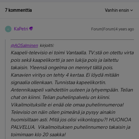
7 kommenttia
Vanhin ensin
KaPetri
Forum|Forum|4 years ago
K
@AOSalminen
kirjoitti:
Kaapeli-televisio ei toimi Vantaalla. TV:stä on otettu virta
pois sekä kaapelikortti ja sen lukija pois ja laitettu
takaisin. Yleensä ongelma on mennyt tällä pois.
Kanavien viritys on tehty 4 kertaa. Ei löydä mitään
signaalia ollenkaan. Tunnistaa kapeelikortin.
Antennikaapeli vaihdettiin uuteen ja lyhyempään. Telian
chat on kiinni. Telian puhelinpalvelu on kiinni.
Vikailmoituksille ei enää ole omaa puhelinnumeroa!
Televisio on näin ollen pimeänä ja pysyy ainakin
huomisiltaan asti. Mitä jos olisi viikonloppu?! HUONOA
PALVELUA. Vikailmoituksen puhelinnumero takaisin ja
toimimaan klo 20 saakka!