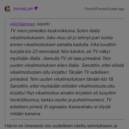
JoonasLam
Forum|Forum|4 years ago
@AOSalminen
kirjoitti:
TV meni pimeäksi keskiviikkona. Soitin illalla
vikailmoitukseen. Joku muu oli jo tehnyt pari tuntia
ennen vikailmoituksen samalta kadulta. Vika luvattiin
korjata klo 22 mennässä. Niin kävikin, eli TV näkyi
myöhään illalla . Aamulla TV oli taas pimeänä. Tein
uuden vikailmoituksen eilen illalla. Sanottiin, ettei eilistä
vikailmoitustani oltu kirjattu! Tänään TV edelleen
pimeänä. Tein uuden vikailmoituksen tänään klo 18.
Sanottiin, ettei myöskään eilistäni vikailmoitusta oltu
kirjattu! Nyt vikailmoitus ainakin kirjattiin eli kysyttiin
henkilötunnus, tarkka osoite ja puhelinnumero. TV
edelleen pimeä. Ei signaalia. Kanavahaku ei löydä
mitään kanavia.
Häiriö on ilmeisesti siis uudelleen otettu selvitykseen ja