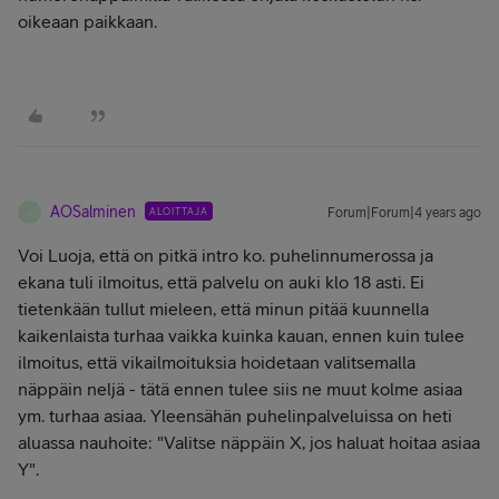
oikeaan paikkaan.
AOSalminen
ALOITTAJA
Forum|Forum|4 years ago
A
Voi Luoja, että on pitkä intro ko. puhelinnumerossa ja
ekana tuli ilmoitus, että palvelu on auki klo 18 asti. Ei
tietenkään tullut mieleen, että minun pitää kuunnella
kaikenlaista turhaa vaikka kuinka kauan, ennen kuin tulee
ilmoitus, että vikailmoituksia hoidetaan valitsemalla
näppäin neljä - tätä ennen tulee siis ne muut kolme asiaa
ym. turhaa asiaa. Yleensähän puhelinpalveluissa on heti
aluassa nauhoite: "Valitse näppäin X, jos haluat hoitaa asiaa
Y".