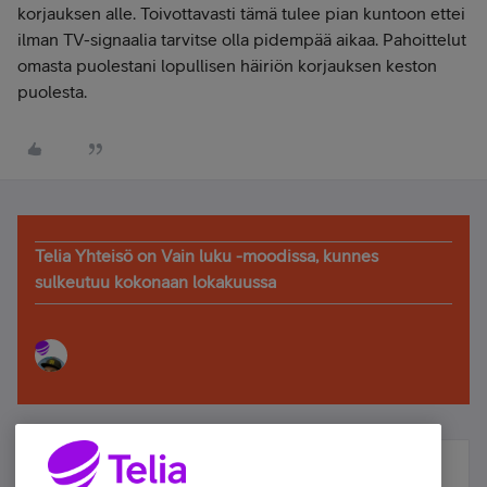
korjauksen alle. Toivottavasti tämä tulee pian kuntoon ettei
ilman TV-signaalia tarvitse olla pidempää aikaa. Pahoittelut
omasta puolestani lopullisen häiriön korjauksen keston
puolesta.
Telia Yhteisö on Vain luku -moodissa, kunnes
sulkeutuu kokonaan lokakuussa
Älä jää paitsi – osallistu ja voita!