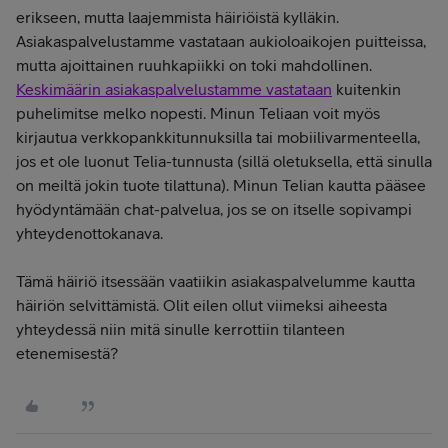
erikseen, mutta laajemmista häiriöistä kylläkin.
Asiakaspalvelustamme vastataan aukioloaikojen puitteissa,
mutta ajoittainen ruuhkapiikki on toki mahdollinen.
Keskimäärin asiakaspalvelustamme vastataan
kuitenkin
puhelimitse melko nopesti. Minun Teliaan voit myös
kirjautua verkkopankkitunnuksilla tai mobiilivarmenteella,
jos et ole luonut Telia-tunnusta (sillä oletuksella, että sinulla
on meiltä jokin tuote tilattuna). Minun Telian kautta pääsee
hyödyntämään chat-palvelua, jos se on itselle sopivampi
yhteydenottokanava.
Tämä häiriö itsessään vaatiikin asiakaspalvelumme kautta
häiriön selvittämistä. Olit eilen ollut viimeksi aiheesta
yhteydessä niin mitä sinulle kerrottiin tilanteen
etenemisestä?