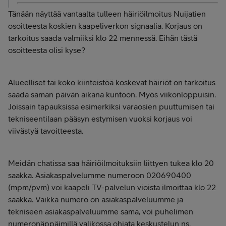
Tänään näyttää vantaalta tulleen häiriöilmoitus Nuijatien
osoitteesta koskien kaapeliverkon signaalia. Korjaus on
tarkoitus saada valmiiksi klo 22 mennessä. Eihän tästä
osoitteesta olisi kyse?
Alueelliset tai koko kiinteistöä koskevat häiriöt on tarkoitus
saada saman päivän aikana kuntoon. Myös viikonloppuisin.
Joissain tapauksissa esimerkiksi varaosien puuttumisen tai
tekniseentilaan pääsyn estymisen vuoksi korjaus voi
viivästyä tavoitteesta.
Meidän chatissa saa häiriöilmoituksiin liittyen tukea klo 20
saakka. Asiakaspalvelumme numeroon 020690400
(mpm/pvm) voi kaapeli TV-palvelun vioista ilmoittaa klo 22
saakka. Vaikka numero on asiakaspalveluumme ja
tekniseen asiakaspalveluumme sama, voi puhelimen
numeronäppäimillä valikossa ohjata keskustelun ns.