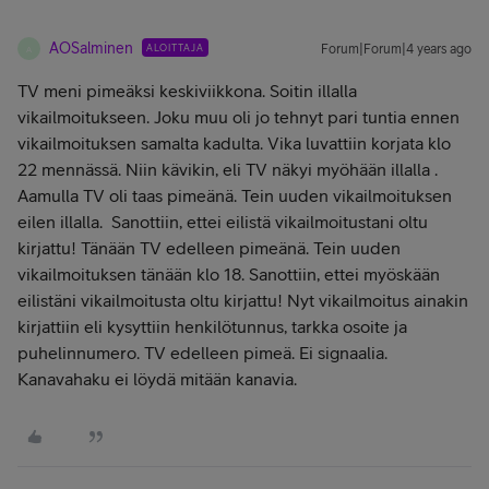
AOSalminen
ALOITTAJA
Forum|Forum|4 years ago
A
TV meni pimeäksi keskiviikkona. Soitin illalla
vikailmoitukseen. Joku muu oli jo tehnyt pari tuntia ennen
vikailmoituksen samalta kadulta. Vika luvattiin korjata klo
22 mennässä. Niin kävikin, eli TV näkyi myöhään illalla .
Aamulla TV oli taas pimeänä. Tein uuden vikailmoituksen
eilen illalla. Sanottiin, ettei eilistä vikailmoitustani oltu
kirjattu! Tänään TV edelleen pimeänä. Tein uuden
vikailmoituksen tänään klo 18. Sanottiin, ettei myöskään
eilistäni vikailmoitusta oltu kirjattu! Nyt vikailmoitus ainakin
kirjattiin eli kysyttiin henkilötunnus, tarkka osoite ja
puhelinnumero. TV edelleen pimeä. Ei signaalia.
Kanavahaku ei löydä mitään kanavia.