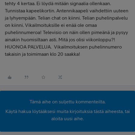
tehty 4 kertaa. Ei löydä mitään signaalia ollenkaan.
Tunnistaa kapeelikortin. Antennikaapeli vaihdettiin uuteen
ja lyhyempään. Telian chat on kiinni. Telian puhelinpalvelu
on kiinni. Vikailmoituksille ei enää ole omaa
puhelinnumeroa! Televisio on näin ollen pimeänä ja pysyy
ainakin huomisiltaan asti. Mitä jos olisi viikonloppu?!
HUONOA PALVELUA. Vikailmoituksen puhelinnumero
takaisin ja toimimaan klo 20 saakka!
Tämä aihe on suljettu kommenteilta.
Käytä hakua löytääksesi muita kirjoituksia tästä aiheesta, tai
aloita uusi aihe.