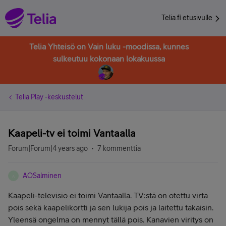
Telia.fi etusivulle
Telia Yhteisö on Vain luku -moodissa, kunnes
sulkeutuu kokonaan lokakuussa
Telia Play -keskustelut
Kaapeli-tv ei toimi Vantaalla
Forum|Forum|4 years ago
7 kommenttia
AOSalminen
A
Kaapeli-televisio ei toimi Vantaalla. TV:stä on otettu virta
pois sekä kaapelikortti ja sen lukija pois ja laitettu takaisin.
Yleensä ongelma on mennyt tällä pois. Kanavien viritys on