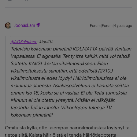
JoonasLam
Forum|Forum|4 years ago
@AOSalminen
kirjoitti:
Televisio kokonaan pimeänä KOLMATTA päivää Vantaan
Vapaalassa. Ei signaalia. Tehty itse kaikki, mitä voi tehdä.
Soitettu KAKSI kertaa vikailmoitukseen. Eilen
vikailmoituksesta sanottiin, että edellistä (27.10.)
vikailmoitusta ei edes löydy! Häiriöilmoituksissa ei ole
mainintaa alueesta. Asiakaspalveluun ei kannata soittaa
ennen klo 18, koska se ei vastaa. Ei ole Telia-tunnuksia.
Minuun ei ole otettu yhteyttä. Mitään ei näköjään
tapahdu Telian taholta. Viikonloppu tulee ja TV
kokonaan pimeänä!
Omituista kyllä, ettei aiempaa häiriöilmoitustasi löytynyt tai
tietoa siitä. Kaista häiriöistä ei tehdä häiriötiedotetta