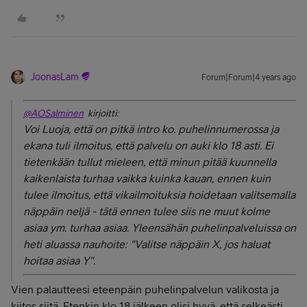
JoonasLam
Forum|Forum|4 years ago
@AOSalminen
kirjoitti:
Voi Luoja, että on pitkä intro ko. puhelinnumerossa ja
ekana tuli ilmoitus, että palvelu on auki klo 18 asti. Ei
tietenkään tullut mieleen, että minun pitää kuunnella
kaikenlaista turhaa vaikka kuinka kauan, ennen kuin
tulee ilmoitus, että vikailmoituksia hoidetaan valitsemalla
näppäin neljä - tätä ennen tulee siis ne muut kolme
asiaa ym. turhaa asiaa. Yleensähän puhelinpalveluissa on
heti aluassa nauhoite: "Valitse näppäin X, jos haluat
hoitaa asiaa Y".
Vien palautteesi eteenpäin puhelinpalvelun valikosta ja
kiitos siitä. Etenkin klo 18 jälkeen olisi hyvä, että selkeästi