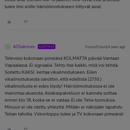
tulee ilmi esille häiriöilmoitukseen liittyvät asiat.
AOSalminen
ALOITTAJA
Forum|Forum|4 years ago
A
Televisio kokonaan pimeänä KOLMATTA päivää Vantaan
Vapaalassa. Ei signaalia. Tehty itse kaikki, mitä voi tehdä.
Soitettu KAKSI kertaa vikailmoitukseen. Eilen
vikailmoituksesta sanottiin, että edellistä (27.10.)
vikailmoitusta ei edes löydy! Häiriöilmoituksissa ei ole
mainintaa alueesta. Asiakaspalveluun ei kannata soittaa
ennen klo 18, koska se ei vastaa. Ei ole Telia-tunnuksia.
Minuun ei ole otettu yhteyttä. Mitään ei näköjään tapahdu
Telian taholta. Viikonloppu tulee ja TV kokonaan pimeänä!