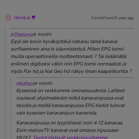
HenriLie
Forum|Forum|5 years ago
H
@Thetonyo
@ kirjoitti:
Eipä ole kovin hyväksyttävä ratkaisu tämä kanava
surffaaminen aina tv käynnistettyä. Miten EPG toimii
muilla operaattoreilla moitteettomasti ? Tai lisäämällä
erillinen digiboksi väliin niin EPG toimii normaalisti ja
myös Fox hd ja Nat Geo hd näkyy ilman kaapelikorttia ?
@KaPetri
@ kirjoitti:
Kyseessä on verkkomme ominaisuudesta. Laitteet
noutavat ohjelmatiedot mitkä kanavanipussa ovat
tarjolla ja meillä kanavanipussa EPG tiedot tulevat
vain kyseisen kanavanipun kanavista.
Kanavanipussa on tyypillisesti noin 4-12 kanavaa.
Esim mainosTV kanavat ovat omassa nipussaan
MUX2.
Tiedot löytyvät verkkosivuiltamme.