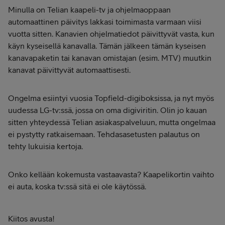
Minulla on Telian kaapeli-tv ja ohjelmaoppaan
automaattinen päivitys lakkasi toimimasta varmaan viisi
vuotta sitten. Kanavien ohjelmatiedot päivittyvät vasta, kun
käyn kyseisellä kanavalla. Tämän jälkeen tämän kyseisen
kanavapaketin tai kanavan omistajan (esim. MTV) muutkin
kanavat päivittyvät automaattisesti.
Ongelma esiintyi vuosia Topfield-digiboksissa, ja nyt myös
uudessa LG-tv:ssä, jossa on oma digiviritin. Olin jo kauan
sitten yhteydessä Telian asiakaspalveluun, mutta ongelmaa
ei pystytty ratkaisemaan. Tehdasasetusten palautus on
tehty lukuisia kertoja.
Onko kellään kokemusta vastaavasta? Kaapelikortin vaihto
ei auta, koska tv:ssä sitä ei ole käytössä.
Kiitos avusta!