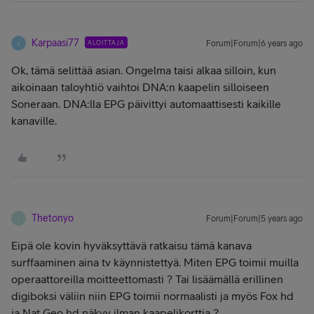
Karpaasi77
ALOITTAJA
Forum|Forum|6 years ago
K
Ok, tämä selittää asian. Ongelma taisi alkaa silloin, kun
aikoinaan taloyhtiö vaihtoi DNA:n kaapelin silloiseen
Soneraan. DNA:lla EPG päivittyi automaattisesti kaikille
kanaville.
Thetonyo
Forum|Forum|5 years ago
T
Eipä ole kovin hyväksyttävä ratkaisu tämä kanava
surffaaminen aina tv käynnistettyä. Miten EPG toimii muilla
operaattoreilla moitteettomasti ? Tai lisäämällä erillinen
digiboksi väliin niin EPG toimii normaalisti ja myös Fox hd
ja Nat Geo hd näkyy ilman kaapelikorttia ?