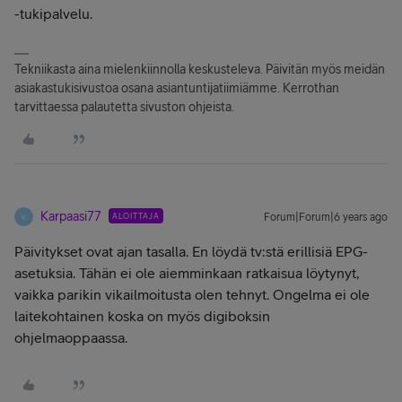
-tukipalvelu.
Tekniikasta aina mielenkiinnolla keskusteleva. Päivitän myös meidän
asiakastukisivustoa osana asiantuntijatiimiämme. Kerrothan
tarvittaessa palautetta sivuston ohjeista.
Karpaasi77
ALOITTAJA
Forum|Forum|6 years ago
K
Päivitykset ovat ajan tasalla. En löydä tv:stä erillisiä EPG-
asetuksia. Tähän ei ole aiemminkaan ratkaisua löytynyt,
vaikka parikin vikailmoitusta olen tehnyt. Ongelma ei ole
laitekohtainen koska on myös digiboksin
ohjelmaoppaassa.