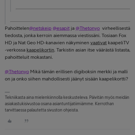
Pahoittelen
@netskeip
@esapit
ja
@Thetonyo
virheellisestä
tiedosta, jonka kerroin aiemmassa viestissäni. Tosiaan Fox
HD ja Nat Geo HD-kanavien näkyminen
vaativat
kaapeliTV
-verkossa
kaapelikortin
. Tarkistin asian itse väärästä listasta,
pahoitteluit mokastani.
@Thetonyo
Mikä tämän erillisen digiboksin merkki ja malli
on ja onko siihen mahdollisesti jäänyt sisään kaapelikortti?
Tekniikasta aina mielenkiinnolla keskusteleva. Päivitän myös meidän
asiakastukisivustoa osana asiantuntijatiimiämme. Kerrothan
tarvittaessa palautetta sivuston ohjeista.