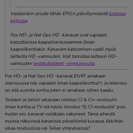
Vastasinkin sinulle tähän EPG:n päivittymisestä
toisessa
ketjussa
.
Fox HD- ja Nat Geo HD -kanavat ovat vapaasti
katsottavissa kaapeliverkossamme ilman
kaapelikorttiakin. Kanavien katsominen vaatii myös
laitteilta HD -valmiuden. Voit tarkistaa laitteesi HD-
valmiuden
testatutlaitteet -verkkosivulta.
Fox HD- ja Nat Geo HD -kanavat EIVÄT ainakaan
Joensuussa näy vapaasti ilman kaapelikorttia!!! Ja televisio
on sitä uusinta sorttia joten ei ainakaan siihen kaadu.
Testasin ja laitoin aikanaan ostetun CI & CI+-moduulin
ilman korttia ja TV:stä hävisi ilmoitus "Ei CI-moduulia" pois
muttei em. kanavat vieläkään näkyneet. Tämä aiheutti
muissa näkyvissä kanavissa pikselöintiä kuvassa, likköhän
vikaa moduulissa vai Telian yhteyksessä?