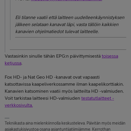
Eli tilanne vaatii että laitteen uudelleenkäynnistyksen
jälkeen selataan kanavat läpi, vasta tällöin kaikkien
kanavien ohjelmatiedot tulevat laitteelle.
Vastasinkin sinulle tähän EPG:n päivittymisestä
toisessa
ketjussa
.
Fox HD- ja Nat Geo HD -kanavat ovat vapaasti
katsottavissa kaapeliverkossamme ilman kaapelikorttiakin.
Kanavien katsominen vaatii myös laitteilta HD -valmiuden.
Voit tarkistaa laitteesi HD-valmiuden
testatutlaitteet -
verkkosivulta.
Tekniikasta aina mielenkiinnolla keskusteleva. Päivitän myös meidän
asiakastukisivustoa osana asiantuntijatiimiämme. Kerrothan