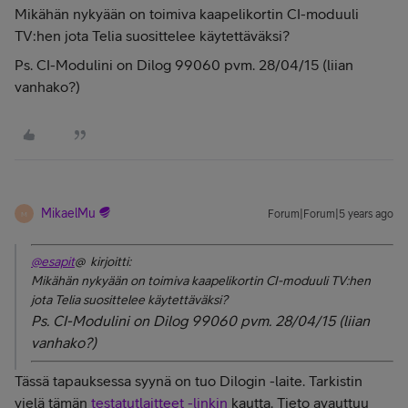
Mikähän nykyään on toimiva kaapelikortin CI-moduuli
TV:hen jota Telia suosittelee käytettäväksi?
Ps. CI-Modulini on Dilog 99060 pvm. 28/04/15 (liian
vanhako?)
MikaelMu
Forum|Forum|5 years ago
M
@esapit
@ kirjoitti:
Mikähän nykyään on toimiva kaapelikortin CI-moduuli TV:hen
jota Telia suosittelee käytettäväksi?
Ps. CI-Modulini on Dilog 99060 pvm. 28/04/15 (liian
vanhako?)
Tässä tapauksessa syynä on tuo Dilogin -laite. Tarkistin
vielä tämän
testatutlaitteet -linkin
kautta. Tieto avauttuu