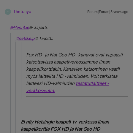
Thetonyo
Forum|Forum|5 years ago
T
@HenriLie
@ kirjoitti:
@netskeip
@ kirjoitti:
Fox HD- ja Nat Geo HD -kanavat ovat vapaasti
katsottavissa kaapeliverkossamme ilman
kaapelikorttiakin. Kanavien katsominen vaatii
myös laitteilta HD -valmiuden. Voit tarkistaa
laitteesi HD-valmiuden
testatutlaitteet -
verkkosivulta.
Ei näy Helsingin kaapeli-tv-verkossa ilman
kaapelikorttia FOX HD ja Nat Geo HD