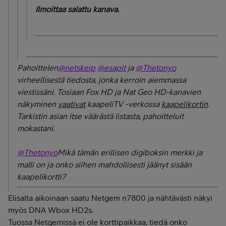
Ilmoittaa salattu kanava.
Pahoittelen
@netskeip
@esapit
ja
@Thetonyo
virheellisestä tiedosta, jonka kerroin aiemmassa
viestissäni. Tosiaan Fox HD ja Nat Geo HD-kanavien
näkyminen
vaativat
kaapeliTV -verkossa
kaapelikortin
.
Tarkistin asian itse väärästä listasta, pahoitteluit
mokastani.
@Thetonyo
Mikä tämän erillisen digiboksin merkki ja
malli on ja onko siihen mahdollisesti jäänyt sisään
kaapelikortti?
Elisalta aikoinaan saatu Netgem n7800 ja nähtävästi näkyi
myös DNA Wbox HD2s.
Tuossa Netgemissä ei ole korttipaikkaa, tiedä onko