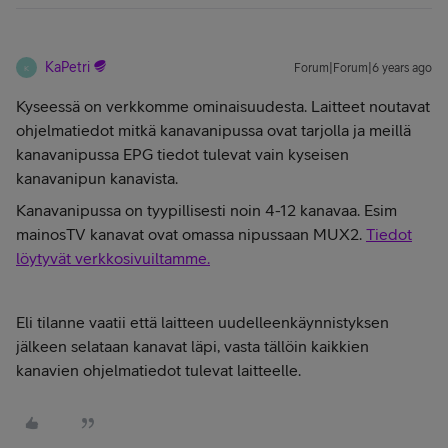
KaPetri
Forum|Forum|6 years ago
K
Kyseessä on verkkomme ominaisuudesta. Laitteet noutavat
ohjelmatiedot mitkä kanavanipussa ovat tarjolla ja meillä
kanavanipussa EPG tiedot tulevat vain kyseisen
kanavanipun kanavista.
Kanavanipussa on tyypillisesti noin 4-12 kanavaa. Esim
mainosTV kanavat ovat omassa nipussaan MUX2.
Tiedot
löytyvät verkkosivuiltamme.
Eli tilanne vaatii että laitteen uudelleenkäynnistyksen
jälkeen selataan kanavat läpi, vasta tällöin kaikkien
kanavien ohjelmatiedot tulevat laitteelle.