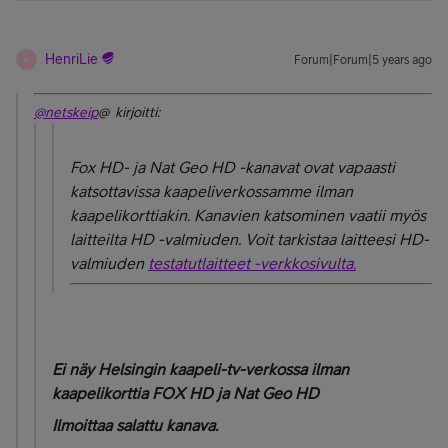
HenriLie
Forum|Forum|5 years ago
H
@netskeip
@ kirjoitti:
Fox HD- ja Nat Geo HD -kanavat ovat vapaasti
katsottavissa kaapeliverkossamme ilman
kaapelikorttiakin. Kanavien katsominen vaatii myös
laitteilta HD -valmiuden. Voit tarkistaa laitteesi HD-
valmiuden
testatutlaitteet -verkkosivulta.
Ei näy Helsingin kaapeli-tv-verkossa ilman
kaapelikorttia FOX HD ja Nat Geo HD
Ilmoittaa salattu kanava.