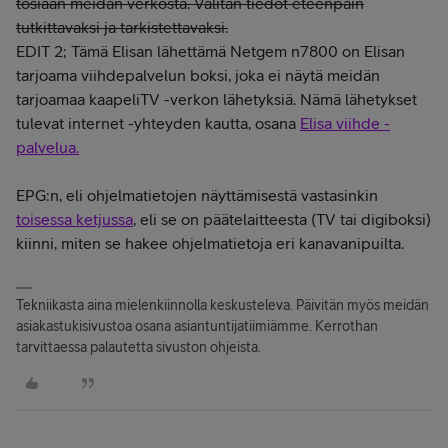
tosiaan meidän verkosta. Välitän tiedot eteenpäin
tutkittavaksi ja tarkistettavaksi.
EDIT 2; Tämä Elisan lähettämä Netgem n7800 on Elisan
tarjoama viihdepalvelun boksi, joka ei näytä meidän
tarjoamaa kaapeliTV -verkon lähetyksiä. Nämä lähetykset
tulevat internet -yhteyden kautta, osana
Elisa viihde -
palvelua.
EPG:n, eli ohjelmatietojen näyttämisestä vastasinkin
toisessa ketjussa
, eli se on päätelaitteesta (TV tai digiboksi)
kiinni, miten se hakee ohjelmatietoja eri kanavanipuilta.
Tekniikasta aina mielenkiinnolla keskusteleva. Päivitän myös meidän
asiakastukisivustoa osana asiantuntijatiimiämme. Kerrothan
tarvittaessa palautetta sivuston ohjeista.