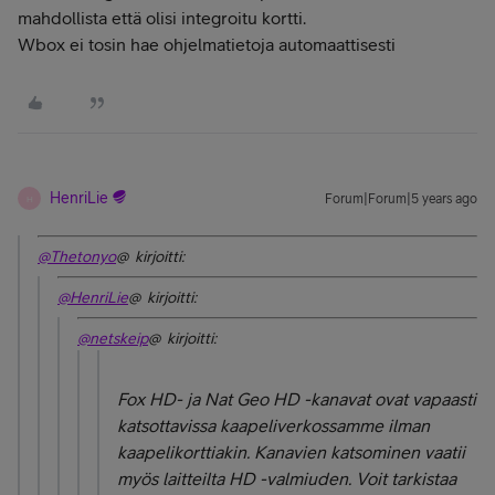
mahdollista että olisi integroitu kortti.
Wbox ei tosin hae ohjelmatietoja automaattisesti
HenriLie
Forum|Forum|5 years ago
H
@Thetonyo
@ kirjoitti:
@HenriLie
@ kirjoitti:
@netskeip
@ kirjoitti:
Fox HD- ja Nat Geo HD -kanavat ovat vapaasti
katsottavissa kaapeliverkossamme ilman
kaapelikorttiakin. Kanavien katsominen vaatii
myös laitteilta HD -valmiuden. Voit tarkistaa