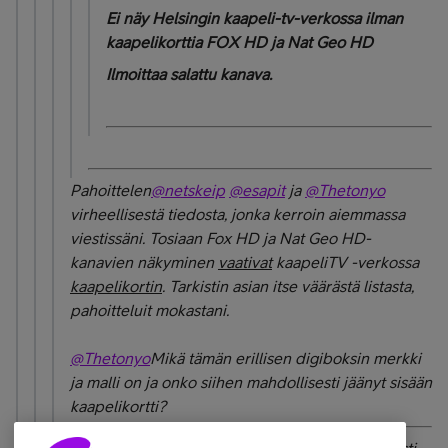
Ei näy Helsingin kaapeli-tv-verkossa ilman
kaapelikorttia FOX HD ja Nat Geo HD
Ilmoittaa salattu kanava.
Pahoittelen
@netskeip
@esapit
ja
@Thetonyo
virheellisestä tiedosta, jonka kerroin aiemmassa
viestissäni. Tosiaan Fox HD ja Nat Geo HD-
kanavien näkyminen
vaativat
kaapeliTV -verkossa
kaapelikortin
. Tarkistin asian itse väärästä listasta,
pahoitteluit mokastani.
@Thetonyo
Mikä tämän erillisen digiboksin merkki
ja malli on ja onko siihen mahdollisesti jäänyt sisään
kaapelikortti?