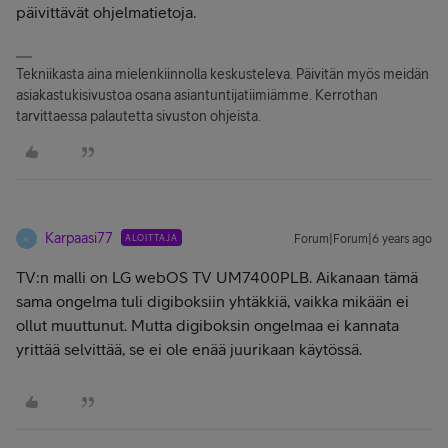
päivittävät ohjelmatietoja.
Tekniikasta aina mielenkiinnolla keskusteleva. Päivitän myös meidän
asiakastukisivustoa osana asiantuntijatiimiämme. Kerrothan
tarvittaessa palautetta sivuston ohjeista.
Karpaasi77
ALOITTAJA
Forum|Forum|6 years ago
K
TV:n malli on LG webOS TV UM7400PLB. Aikanaan tämä
sama ongelma tuli digiboksiin yhtäkkiä, vaikka mikään ei
ollut muuttunut. Mutta digiboksin ongelmaa ei kannata
yrittää selvittää, se ei ole enää juurikaan käytössä.