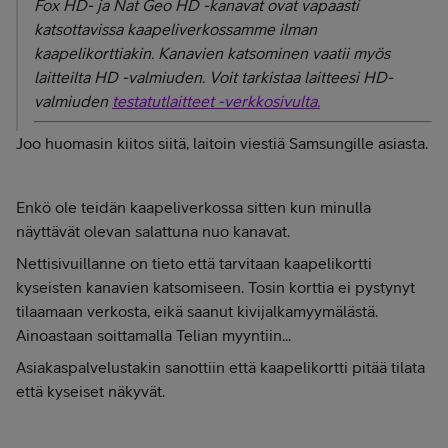
Fox HD- ja Nat Geo HD -kanavat ovat vapaasti
katsottavissa kaapeliverkossamme ilman
kaapelikorttiakin. Kanavien katsominen vaatii myös
laitteilta HD -valmiuden. Voit tarkistaa laitteesi HD-
valmiuden
testatutlaitteet -verkkosivulta.
Joo huomasin kiitos siitä, laitoin viestiä Samsungille asiasta.
Enkö ole teidän kaapeliverkossa sitten kun minulla
näyttävät olevan salattuna nuo kanavat.
Nettisivuillanne on tieto että tarvitaan kaapelikortti
kyseisten kanavien katsomiseen. Tosin korttia ei pystynyt
tilaamaan verkosta, eikä saanut kivijalkamyymälästä.
Ainoastaan soittamalla Telian myyntiin...
Asiakaspalvelustakin sanottiin että kaapelikortti pitää tilata
että kyseiset näkyvät.