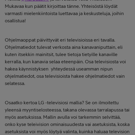
Mukavaa kun päätit kirjoittaa tänne. Yhteisöstä löydät
varmasti mielenkiintoista luettavaa ja keskusteluja, joihin
osallistua!
Ohjelmaoppat päivittyvät eri televisioissa eri tavalla.
Ohjelmatiedot tulevat verkosta aina kanavaniputtain, eli
kuten itsekkin mainitsit, tulee tietoja tietyille kanaville
kerralla, kun kanavia selaa eteenpäin. Osa televisiosta voi
hakea käynnistyksen yhteydessä useamman nipun
ohjelmatiedot, osa televisioista hakee ohjelmatiedot vain
selatessa.
Osaatko kertoa LG -televisiosi mallia? Se on ilmoitettu
yleensä myyntiselosteessa, takana olevassa tarralapussa tai
myös asetuksissa. Mallin avulla voi tarkemmin selvittää,
onko kyse teleivision ominaisuudesta vai asetuksista, koska
asetuksista voi myös löytyä valinta, kuinka haluaa television