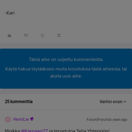
-Kari
Tämä aihe on suljettu kommenteilta.
Käytä hakua löytääksesi muita kirjoituksia tästä aiheesta, tai
aloita uusi aihe.
25 kommenttia
Vanhin ensin
HenriLie
Forum|Forum|6 years ago
H
Moikka
@Karpaasi77
ja tervetuloa Telia Yhteisöön!