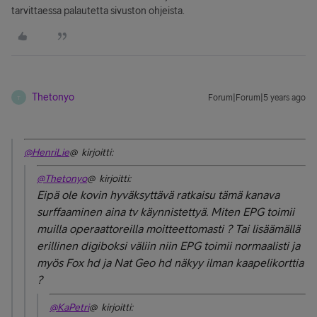
tarvittaessa palautetta sivuston ohjeista.
Thetonyo
Forum|Forum|5 years ago
T
@HenriLie
@ kirjoitti:
@Thetonyo
@ kirjoitti:
Eipä ole kovin hyväksyttävä ratkaisu tämä kanava
surffaaminen aina tv käynnistettyä. Miten EPG toimii
muilla operaattoreilla moitteettomasti ? Tai lisäämällä
erillinen digiboksi väliin niin EPG toimii normaalisti ja
myös Fox hd ja Nat Geo hd näkyy ilman kaapelikorttia
?
@KaPetri
@ kirjoitti: