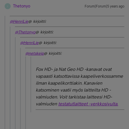
Thetonyo
Forum|Forum|5 years ago
T
@HenriLie
@ kirjoitti:
@Thetonyo
@ kirjoitti:
@HenriLie
@ kirjoitti:
@netskeip
@ kirjoitti:
Fox HD- ja Nat Geo HD -kanavat ovat
vapaasti katsottavissa kaapeliverkossamme
ilman kaapelikorttiakin. Kanavien
katsominen vaatii myös laitteilta HD -
valmiuden. Voit tarkistaa laitteesi HD-
valmiuden
testatutlaitteet -verkkosivulta.