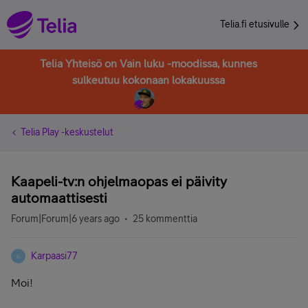
Telia.fi etusivulle
Telia Yhteisö on Vain luku -moodissa, kunnes
sulkeutuu kokonaan lokakuussa
Telia Play -keskustelut
Kaapeli-tv:n ohjelmaopas ei päivity
automaattisesti
Forum|Forum|6 years ago
25 kommenttia
Karpaasi77
K
Moi!