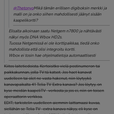
@Thetonyo
Mikä tämän erillisen digiboksin merkki ja
malli on ja onko siihen mahdollisesti jäänyt sisään
kaapelikortti?
Elisalta aikoinaan saatu Netgem n7800 ja nähtävästi
näkyi myös DNA Wbox HD2s.
Tuossa Netgemissä ei ole korttipaikkaa, tiedä onko
mahdollista että olisi integroitu kortti.
Wbox ei tosin hae ohjelmatietoja automaattisesti
Kiitos laitetiedoista. Kertoisitko vielä postinumeron tai
paikkakunnan, jolla TV:tä katsot. Jos haet kanavat
uudelleen tai olet ne vasta hakenut, niin löytyykö
kanavapaikalta 41 Telia TV Extra kanava? Jos löytyy, on
kyse meidän kaapeliTV -verkosta ja jos ei, niin on toisen
operaattorin verkkoa.
EDIT; tarkistelin uudelleen aiemmin laittamaasi kuvaa,
siellähän se Telia TV -extra kanava näkyy, eli kyse on