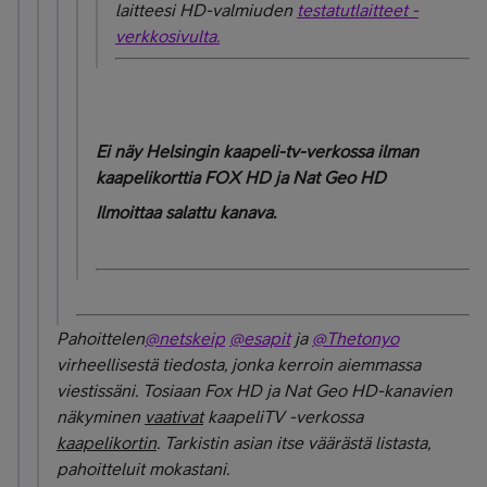
laitteesi HD-valmiuden
testatutlaitteet -
verkkosivulta.
Ei näy Helsingin kaapeli-tv-verkossa ilman
kaapelikorttia FOX HD ja Nat Geo HD
Ilmoittaa salattu kanava.
Pahoittelen
@netskeip
@esapit
ja
@Thetonyo
virheellisestä tiedosta, jonka kerroin aiemmassa
viestissäni. Tosiaan Fox HD ja Nat Geo HD-kanavien
näkyminen
vaativat
kaapeliTV -verkossa
kaapelikortin
. Tarkistin asian itse väärästä listasta,
pahoitteluit mokastani.