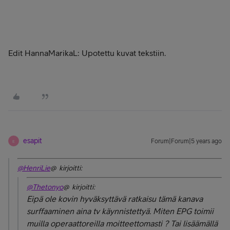
Edit HannaMarikaL: Upotettu kuvat tekstiin.
esapit
Forum|Forum|5 years ago
E
@HenriLie
@ kirjoitti:
@Thetonyo
@ kirjoitti:
Eipä ole kovin hyväksyttävä ratkaisu tämä kanava
surffaaminen aina tv käynnistettyä. Miten EPG toimii
muilla operaattoreilla moitteettomasti ? Tai lisäämällä