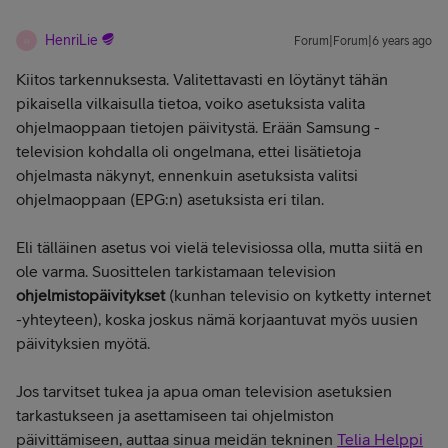
HenriLie
Forum|Forum|6 years ago
H
Kiitos tarkennuksesta. Valitettavasti en löytänyt tähän
pikaisella vilkaisulla tietoa, voiko asetuksista valita
ohjelmaoppaan tietojen päivitystä. Erään Samsung -
television kohdalla oli ongelmana, ettei lisätietoja
ohjelmasta näkynyt, ennenkuin asetuksista valitsi
ohjelmaoppaan (EPG:n) asetuksista eri tilan.
Eli tälläinen asetus voi vielä televisiossa olla, mutta siitä en
ole varma. Suosittelen tarkistamaan television
ohjelmistopäivitykset
(kunhan televisio on kytketty internet
-yhteyteen), koska joskus nämä korjaantuvat myös uusien
päivityksien myötä.
Jos tarvitset tukea ja apua oman television asetuksien
tarkastukseen ja asettamiseen tai ohjelmiston
päivittämiseen, auttaa sinua meidän tekninen
Telia Helppi