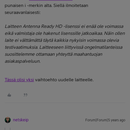
punaisen i -merkin alta. Siellä ilmoitetaan
seuraavanlaisesti:
Laitteen Antenna Ready HD -lisenssi ei enää ole voimassa
eikä valmistaja ole hakenut lisenssille jatkoaikaa. Näin ollen
laite ei välttämättä täytä kaikkia nykyisin voimassa olevia
testivaatimuksia. Laitteeseen liittyvissä ongelmatilanteissa
suosittelemme ottamaan yhteyttä maahantuojan
asiakaspalveluun.
Tässä olisi yksi
vaihtoehto uudelle laitteelle.
netskeip
Forum|Forum|5 years ago