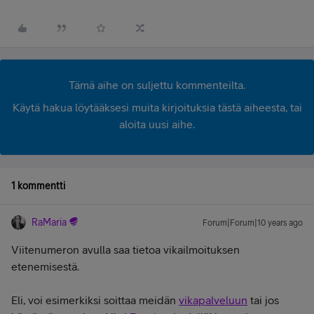
Tämä aihe on suljettu kommenteilta.
Käytä hakua löytääksesi muita kirjoituksia tästä aiheesta, tai
aloita uusi aihe.
1 kommentti
RaMaria
Forum|Forum|10 years ago
Viitenumeron avulla saa tietoa vikailmoituksen
etenemisestä.
Eli, voi esimerkiksi soittaa meidän
vikapalveluun
tai jos