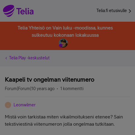
Telia.fi etusivulle
Telia Yhteisö on Vain luku -moodissa, kunnes
sulkeutuu kokonaan lokakuussa
Telia Play -keskustelut
Kaapeli tv ongelman viitenumero
Forum|Forum|10 years ago
1 kommentti
Leonwilmer
L
Mistä voin tarkistaa miten vikailmoitukseni etenee? Sain
tekstiviestinä viitenumeron jolla ongelmaa tutkitaan.