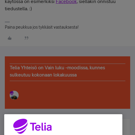
käytössä on esimerkiksi
Facebook
, sielläkin onnistuu
tiedustella. :)
Paina peukkua jos tykkäsit vastauksesta!
Telia Yhteisö on Vain luku -moodissa, kunnes
sulkeutuu kokonaan lokakuussa
Älä jää paitsi – osallistu ja voita!