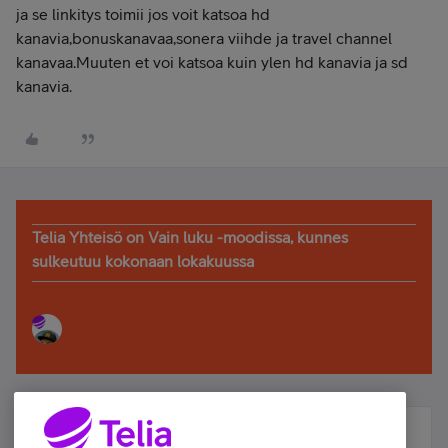
ja se linkitys toimii jos voit katsoa hd
kanavia,bonuskanavaa,sonera viihde ja travel channel
kanavaa.Muuten et voi katsoa kuin ylen hd kanavia ja sd
kanavia.
Telia Yhteisö on Vain luku -moodissa, kunnes
sulkeutuu kokonaan lokakuussa
Älä jää paitsi – osallistu ja voita!