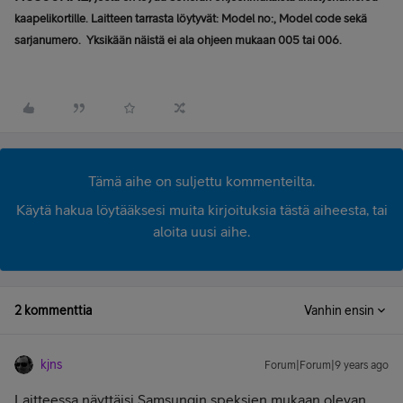
kaapelikortille. Laitteen tarrasta löytyvät: Model no:, Model code sekä
sarjanumero. Yksikään näistä ei ala ohjeen mukaan 005 tai 006.
Tämä aihe on suljettu kommenteilta.
Käytä hakua löytääksesi muita kirjoituksia tästä aiheesta, tai
aloita uusi aihe.
2 kommenttia
Vanhin ensin
kjns
Forum|Forum|9 years ago
Laitteessa näyttäisi Samsungin speksien mukaan olevan