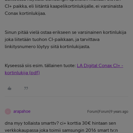
CI+ paikka, eli liitäntä kaapelikortinlukijalle, ei varsinaista
Conax kortinlukijaa.
Sinun pitää vielä ostaa erikseen se varsinainen kortinlukija
joka liitetään tuohon CI-paikkaan, ja tarvittava
linkitysnumero löytyy siitä kortinlukijasta.
Kyseessä siis esim. tällainen tuote:
LA Digital Conax CI+ -
kortinlukija (pdf)
arapahoe
Forum|Forum|9 years ago
A
dna myy tollaista smarttv? ci+ korttia 30€ hintaan sen
verkkokaupassa joka toimii samsungin 2016 smart tv:n