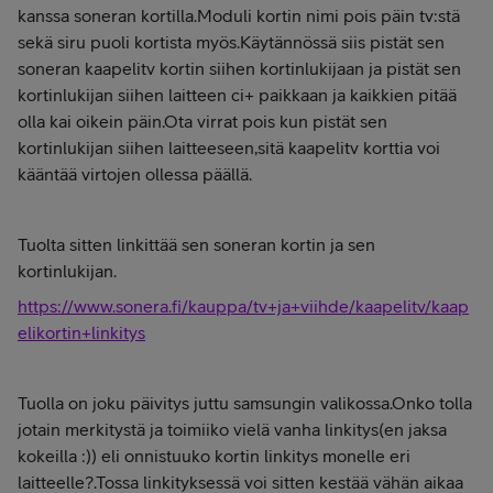
kanssa soneran kortilla.Moduli kortin nimi pois päin tv:stä
sekä siru puoli kortista myös.Käytännössä siis pistät sen
soneran kaapelitv kortin siihen kortinlukijaan ja pistät sen
kortinlukijan siihen laitteen ci+ paikkaan ja kaikkien pitää
olla kai oikein päin.Ota virrat pois kun pistät sen
kortinlukijan siihen laitteeseen,sitä kaapelitv korttia voi
kääntää virtojen ollessa päällä.
Tuolta sitten linkittää sen soneran kortin ja sen
kortinlukijan.
https://www.sonera.fi/kauppa/tv+ja+viihde/kaapelitv/kaap
elikortin+linkitys
Tuolla on joku päivitys juttu samsungin valikossa.Onko tolla
jotain merkitystä ja toimiiko vielä vanha linkitys(en jaksa
kokeilla :)) eli onnistuuko kortin linkitys monelle eri
laitteelle?.Tossa linkityksessä voi sitten kestää vähän aikaa