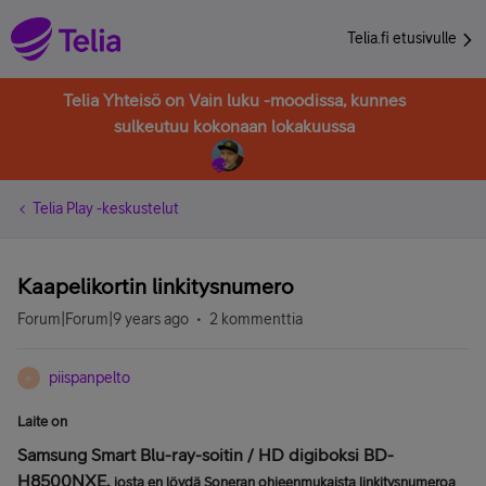
Telia.fi etusivulle
Telia Yhteisö on Vain luku -moodissa, kunnes
sulkeutuu kokonaan lokakuussa
Telia Play -keskustelut
Kaapelikortin linkitysnumero
Forum|Forum|9 years ago
2 kommenttia
piispanpelto
P
Laite on
Samsung Smart Blu-ray-soitin / HD digiboksi BD-
H8500NXE,
josta en löydä Soneran ohjeenmukaista linkitysnumeroa