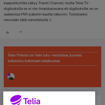
kaapelikortilla näkyy Travel Channel, mutta Telia TV -
digiboksilla se ei ole ilmaiskanavana eli digiboksille se on
saatavissa MIX-paketin kautta näkyviin. Toistaiseksi
mennään tällä menettelyllä :)
Telia Yhteisö on Vain luku -moodissa, kunnes
sulkeutuu kokonaan lokakuussa
Älä jää paitsi – osallistu ja voita!