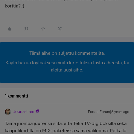
korttia?.:)
Tämä aihe on suljettu kommenteilta.
Käytä hakua löytääksesi muita kirjoituksia tästä aiheesta, tai
aloita uusi aihe.
1 kommentti
JoonasLam
Forum|Forum|6 years ago
Tämä juontaa juurensa siitä, että Telia TV-digiboksilla sekä
kaapelikortilla on MIX-paketeissa sama valikoima. Pelkällä