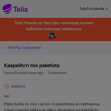
Telia.fi etusivulle
Telia Yhteisö on Vain luku -moodissa, kunnes
sulkeutuu kokonaan lokakuussa
Telia Play -keskustelut
Kaapelitv:n mix paketista
Forum|Forum|6 years ago
1 kommentti
arapahoe
A
hei
Miksi tuolla on mix s ja mix m paketeissa on valittavissa
travel channel vaikka se näkyy ilmaiseksi jos käyttää tv-