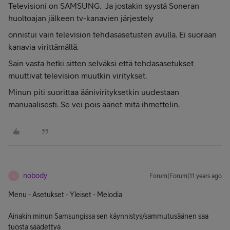
Televisioni on SAMSUNG. Ja jostakin syystä Soneran
huoltoajan jälkeen tv-kanavien järjestely
onnistui vain television tehdasasetusten avulla. Ei suoraan
kanavia virittämällä.
Sain vasta hetki sitten selväksi että tehdasasetukset
muuttivat television muutkin viritykset.
Minun piti suorittaa äänivirityksetkin uudestaan
manuaalisesti. Se vei pois äänet mitä ihmettelin.
nobody
Forum|Forum|11 years ago
N
Menu - Asetukset - Yleiset - Melodia
Ainakin minun Samsungissa sen käynnistys/sammutusäänen saa
tuosta säädettyä