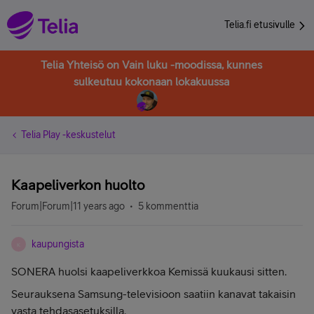
Telia.fi etusivulle
Telia Yhteisö on Vain luku -moodissa, kunnes
sulkeutuu kokonaan lokakuussa
Telia Play -keskustelut
Kaapeliverkon huolto
Forum|Forum|11 years ago
5 kommenttia
kaupungista
K
SONERA huolsi kaapeliverkkoa Kemissä kuukausi sitten.
Seurauksena Samsung-televisioon saatiin kanavat takaisin
vasta tehdasasetuksilla.