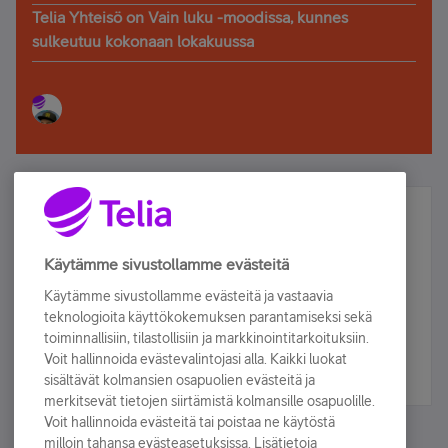
Telia Yhteisö on Vain luku -moodissa, kunnes
sulkeutuu kokonaan lokakuussa
Älä jää paitsi – osallistu ja voita!
Tilaa Telian uutiskirje ja olet mukana arvonnassa.
Käytämme sivustollamme evästeitä
Samalla saat parhaat asiakasedut suoraan
Käytämme sivustollamme evästeitä ja vastaavia
sähköpostiisi.
teknologioita käyttökokemuksen parantamiseksi sekä
toiminnallisiin, tilastollisiin ja markkinointitarkoituksiin.
Voit hallinnoida evästevalintojasi alla. Kaikki luokat
Tilaa nyt
sisältävät kolmansien osapuolien evästeitä ja
merkitsevät tietojen siirtämistä kolmansille osapuolille.
Voit hallinnoida evästeitä tai poistaa ne käytöstä
milloin tahansa evästeasetuksissa. Lisätietoja