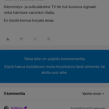
Käynnistys- ja sulkuääneksi TV:lle tuli kuuluva signaali,
mikä häiritsee varsinkin illalla.
En löydä keinoa korjata asiaa.
Tämä aihe on suljettu kommenteilta.
Käytä hakua löytääksesi muita kirjoituksia tästä aiheesta, tai
aloita uusi aihe.
5 kommenttia
Vanhin ensin
RaMaria
Forum|Forum|11 years ago