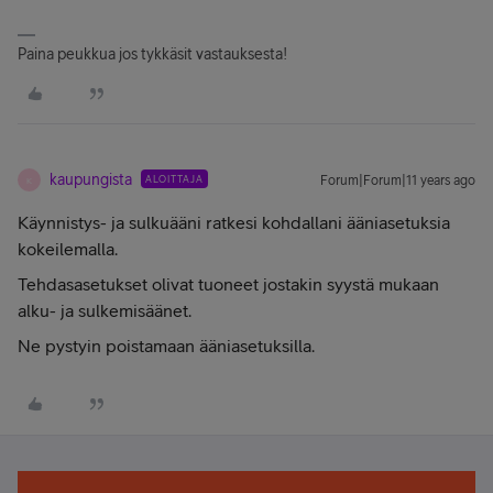
Paina peukkua jos tykkäsit vastauksesta!
kaupungista
ALOITTAJA
Forum|Forum|11 years ago
K
Käynnistys- ja sulkuääni ratkesi kohdallani ääniasetuksia
kokeilemalla.
Tehdasasetukset olivat tuoneet jostakin syystä mukaan
alku- ja sulkemisäänet.
Ne pystyin poistamaan ääniasetuksilla.