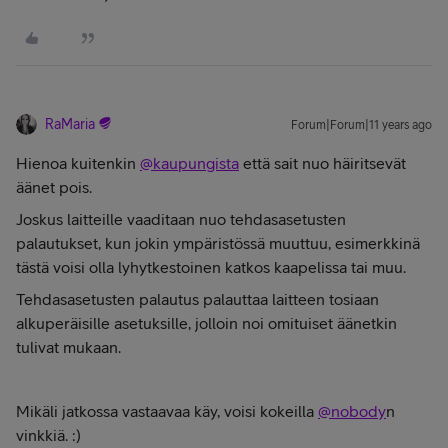
RaMaria
Forum|Forum|11 years ago
Hienoa kuitenkin
@kaupungista
että sait nuo häiritsevät
äänet pois.
Joskus laitteille vaaditaan nuo tehdasasetusten
palautukset, kun jokin ympäristössä muuttuu, esimerkkinä
tästä voisi olla lyhytkestoinen katkos kaapelissa tai muu.
Tehdasasetusten palautus palauttaa laitteen tosiaan
alkuperäisille asetuksille, jolloin noi omituiset äänetkin
tulivat mukaan.
Mikäli jatkossa vastaavaa käy, voisi kokeilla
@nobody
n
vinkkiä. :)