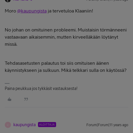
Moro
@kaupungista
ja tervetuloa Klaaniin!
No johan on omituinen probleemi. Muistaisin törmänneeni
vastaavaan aikaisemmin, mutten kirveelläkään löytänyt
missä.
Tehdasasetusten palautus toi siis omituisen äänen
käynnistykseen ja sulkuun. Mikä telkkari sulla on käytössä?
Paina peukkua jos tykkäsit vastauksesta!
kaupungista
ALOITTAJA
Forum|Forum|11 years ago
K