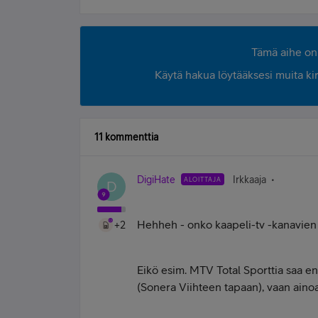
Tämä aihe on 
Käytä hakua löytääksesi muita kirjo
11 kommenttia
DigiHate
Irkkaaja
ALOITTAJA
D
Hehheh - onko kaapeli-tv -kanavien 
+2
Eikö esim. MTV Total Sporttia saa e
(Sonera Viihteen tapaan), vaan ainoa