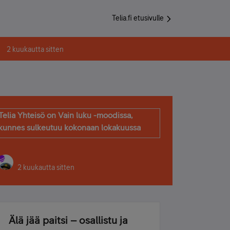
Telia.fi etusivulle
2 kuukautta sitten
Telia Yhteisö on Vain luku -moodissa,
kunnes sulkeutuu kokonaan lokakuussa
2 kuukautta sitten
Älä jää paitsi – osallistu ja