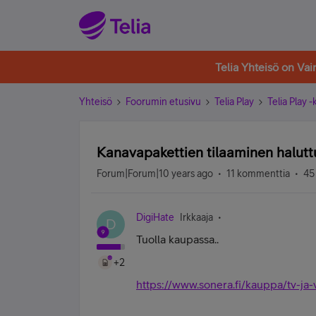
Telia Yhteisö on Va
Yhteisö
Foorumin etusivu
Telia Play
Telia Play 
Kanavapakettien tilaaminen halut
Forum|Forum|10 years ago
11 kommenttia
45
DigiHate
Irkkaaja
D
Tuolla kaupassa..
+2
https://www.sonera.fi/kauppa/tv-ja-