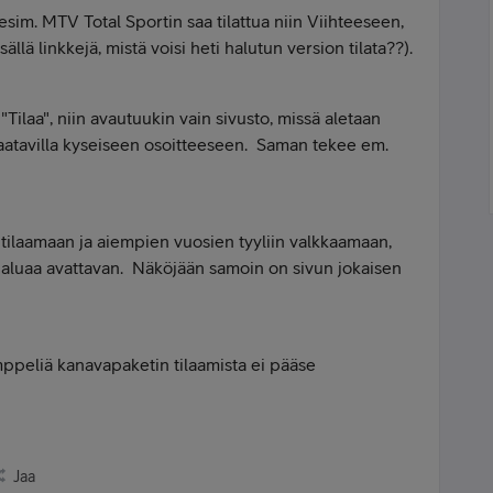
ä esim. MTV Total Sportin saa tilattua niin Viihteeseen,
ällä linkkejä, mistä voisi heti halutun version tilata??).
 "Tilaa", niin avautuukin vain sivusto, missä aletaan
aatavilla kyseiseen osoitteeseen. Saman tekee em.
e tilaamaan ja aiempien vuosien tyyliin valkkaamaan,
haluaa avattavan. Näköjään samoin on sivun jokaisen
ppeliä kanavapaketin tilaamista ei pääse
Jaa