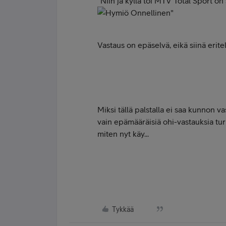
"Niin ja kyllä toi MTV Total Sport on
"
Vastaus on epäselvä, eikä siinä erite
Miksi tällä palstalla ei saa kunnon v
vain epämääräisiä ohi-vastauksia tu
miten nyt käy...
Tykkää