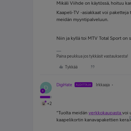
Mikäli Viihde on käytössä, hoituu ka
Kaapeli-TV -asiakkaat voi paketteja t
meidän myyntipalveluun.
Niin ja kyllä toi MTV Total Sport on 
Paina peukkua jos tykkäsit vastauksesta!
Tykkää
DigiHate
Irkkaaja
ALOITTAJA
D
+2
"Tuolta meidän
verkkokaupasta
voi 
kaapelikortin kanavapakettien kera.