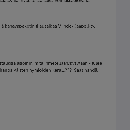
 saatavilla myös toistaiseksi voimassaolevana.
llä kanavapaketin tilausaikaa Viihde/Kaapeli-tv.
astauksia asioihin, mitä ihmetellään/kysytään - tulee
rhanpäiväisten hymiöiden kera....??? Saas nähdä,