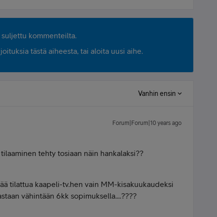
suljettu kommenteilta.
ituksia tästä aiheesta, tai aloita uusi aihe.
Vanhin ensin
Forum|Forum|10 years ago
tilaaminen tehty tosiaan näin hankalaksi??
nää tilattua kaapeli-tv.hen vain MM-kisakuukaudeksi
staan vähintään 6kk sopimuksella....????