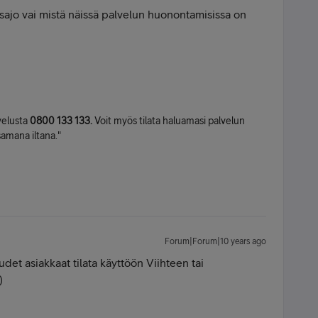
sajo vai mistä näissä palvelun huonontamisissa on
velusta
0800 133 133.
Voit myös tilata haluamasi palvelun
 samana iltana."
Forum|Forum|10 years ago
udet asiakkaat tilata käyttöön Viihteen tai
:)