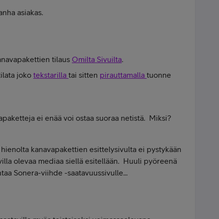
anha asiakas.
anavapakettien tilaus
Omilta Sivuilta
.
ilata joko
tekstarilla
tai sitten
pirauttamalla
tuonne
apaketteja ei enää voi ostaa suoraa netistä. Miksi?
 hienolta kanavapakettien esittelysivulta ei pystykään
villa olevaa mediaa siellä esitellään. Huuli pyöreenä
htaa Sonera-viihde -saatavuussivulle...