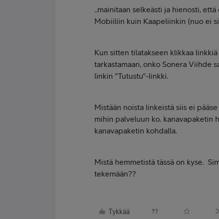
..mainitaan selkeästi ja hienosti, ett
Mobiiliin kuin Kaapeliinkin (nuo ei sis
Kun sitten tilatakseen klikkaa linkkiä
tarkastamaan, onko Sonera Viihde s
linkin "Tutustu"-linkki.
Mistään noista linkeistä siis ei pääs
mihin palveluun ko. kanavapaketin 
kanavapaketin kohdalla.
Mistä hemmetistä tässä on kyse. Sim
tekemään??
Tykkää