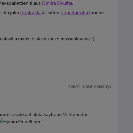
navapakettien tilaus
Omilta Sivuilta
.
ilata joko
tekstarilla
tai sitten
pirauttamalla
tuonne
saatavilla myös toistaiseksi voimassaolevana. :)
Forum|Forum|10 years ago
uudet asiakkaat tilata käyttöön Viihteen tai
"