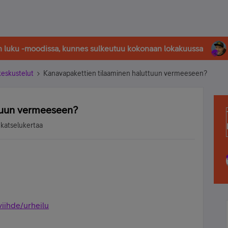
in luku -moodissa, kunnes sulkeutuu kokonaan lokakuussa
-keskustelut
Kanavapakettien tilaaminen haluttuun vermeeseen?
tuun vermeeseen?
 katselukertaa
viihde/urheilu