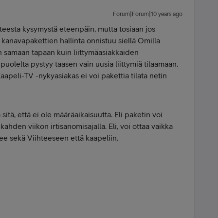
Forum|Forum|10 years ago
teesta kysymystä eteenpäin, mutta tosiaan jos
 kanavapakettien hallinta onnistuu siellä Omilla
än samaan tapaan kuin liittymäasiakkaiden
puolelta pystyy taasen vain uusia liittymiä tilaamaan.
apeli-TV -nykyasiakas ei voi pakettia tilata netin
sitä, että ei ole määräaikaisuutta. Eli paketin voi
ahden viikon irtisanomisajalla. Eli, voi ottaa vaikka
ee sekä Viihteeseen että kaapeliin.