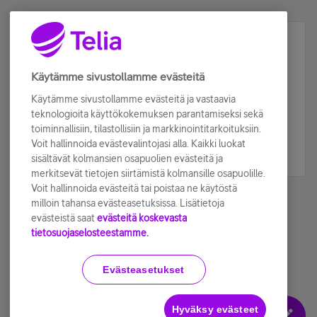
Älä jää paitsi – osallistu ja voita!
Tilaa Telian uutiskirje ja olet mukana arvonnassa.
Käytämme sivustollamme evästeitä
Samalla saat parhaat asiakasedut suoraan
Käytämme sivustollamme evästeitä ja vastaavia
sähköpostiisi.
teknologioita käyttökokemuksen parantamiseksi sekä
toiminnallisiin, tilastollisiin ja markkinointitarkoituksiin.
Voit hallinnoida evästevalintojasi alla. Kaikki luokat
Tilaa nyt
sisältävät kolmansien osapuolien evästeitä ja
merkitsevät tietojen siirtämistä kolmansille osapuolille.
Voit hallinnoida evästeitä tai poistaa ne käytöstä
milloin tahansa evästeasetuksissa. Lisätietoja
evästeistä saat
evästeitä koskevasta
tietosuojaselosteestamme.
Käyttöehdot
Accessibility statement
Evästeasetukset
Hyväksy evästeet
Evästeasetukset