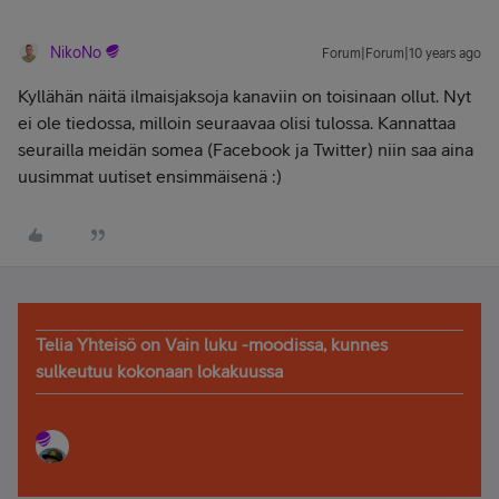
NikoNo
Forum|Forum|10 years ago
Kyllähän näitä ilmaisjaksoja kanaviin on toisinaan ollut. Nyt
ei ole tiedossa, milloin seuraavaa olisi tulossa. Kannattaa
seurailla meidän somea (Facebook ja Twitter) niin saa aina
uusimmat uutiset ensimmäisenä :)
Telia Yhteisö on Vain luku -moodissa, kunnes
sulkeutuu kokonaan lokakuussa