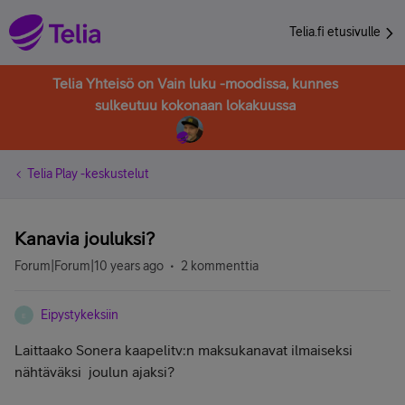
Telia.fi etusivulle
Telia Yhteisö on Vain luku -moodissa, kunnes
sulkeutuu kokonaan lokakuussa
Telia Play -keskustelut
Kanavia jouluksi?
Forum|Forum|10 years ago
2 kommenttia
Eipystykeksiin
E
Laittaako Sonera kaapelitv:n maksukanavat ilmaiseksi
nähtäväksi joulun ajaksi?