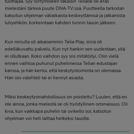
tuottajaa. Syy siirtymiseen takaisin Telialle oli eräs
mielestäni tärkeä puute DNA-TV:ssä. Puutteella tarkoitan
katsotun ohjelman väliaikaista keskeyttämisä ja jatkamista
luhyehkön, korkeintaan kahden tunnin tauon jälkeen.
Kun minulla oli aikaisemmin Telia Play, siinä oli
edelläkuvattu palvelu. Kun nyt hankin sen uudestaan, sitä
ei ollutkaan. Koko vaihdon syy siis mitätöityi. Olin vielä
ennen vaihtoa puhunut puhelimessa Telian edustajan
kanssa, ja hän kertoi, että keskytystoiminta on olemassa.
Hän siis valehteli tai ei tiennyt asiasta.
Miksi keskeytysmahdollisuus on poistettu? Luulen, että en
ole ainoa, jonka mielestä se oli hyödyllinen ominaisuus. Oli
kiva, kun vaikkapa puhelin tai ovikello soi, katsotun
ohjelman voi heti laittaa hetkeksi tauolle.