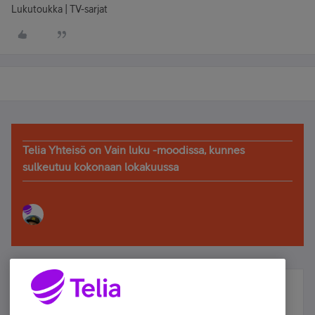
Lukutoukka | TV-sarjat
Telia Yhteisö on Vain luku -moodissa, kunnes
sulkeutuu kokonaan lokakuussa
Älä jää paitsi – osallistu ja voita!