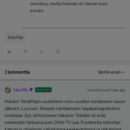
onnistuu, mutta hieman eri tavoin kuin
ennen.
Telia Play
2 kommenttia
Vanhin ensin
SakuMik
RATKAISU
Forum|Forum|1 year ago
Hankin TeliaPlayn uudelleen noin vuoden kestäneen tauon
jälkeen. Luovuin Teliasta vaihtaessani laajakaistapalvelun
tuottajaa. Syy siirtymiseen takaisin Telialle oli eräs
mielestäni tärkeä puute DNA-TV:ssä. Puutteella tarkoitan
katsotun ohjelman väliaikaista keskeyttämisä ja jatkamista