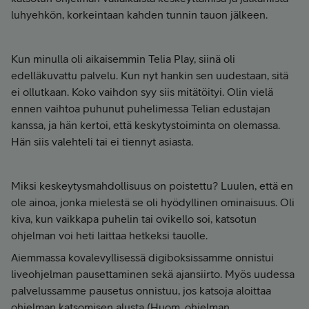
luhyehkön, korkeintaan kahden tunnin tauon jälkeen.
Kun minulla oli aikaisemmin Telia Play, siinä oli
edelläkuvattu palvelu. Kun nyt hankin sen uudestaan, sitä
ei ollutkaan. Koko vaihdon syy siis mitätöityi. Olin vielä
ennen vaihtoa puhunut puhelimessa Telian edustajan
kanssa, ja hän kertoi, että keskytystoiminta on olemassa.
Hän siis valehteli tai ei tiennyt asiasta.
Miksi keskeytysmahdollisuus on poistettu? Luulen, että en
ole ainoa, jonka mielestä se oli hyödyllinen ominaisuus. Oli
kiva, kun vaikkapa puhelin tai ovikello soi, katsotun
ohjelman voi heti laittaa hetkeksi tauolle.
Aiemmassa kovalevyllisessä digiboksissamme onnistui
liveohjelman pausettaminen sekä ajansiirto. Myös uudessa
palvelussamme pausetus onnistuu, jos katsoja aloittaa
ohjelman katsomisen alusta (Huom. ohjelman