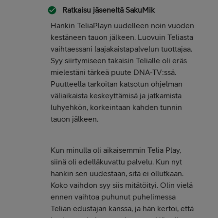
Ratkaisu jäseneltä
SakuMik
Hankin TeliaPlayn uudelleen noin vuoden
kestäneen tauon jälkeen. Luovuin Teliasta
vaihtaessani laajakaistapalvelun tuottajaa.
Syy siirtymiseen takaisin Telialle oli eräs
mielestäni tärkeä puute DNA-TV:ssä.
Puutteella tarkoitan katsotun ohjelman
väliaikaista keskeyttämisä ja jatkamista
luhyehkön, korkeintaan kahden tunnin
tauon jälkeen.
Kun minulla oli aikaisemmin Telia Play,
siinä oli edelläkuvattu palvelu. Kun nyt
hankin sen uudestaan, sitä ei ollutkaan.
Koko vaihdon syy siis mitätöityi. Olin vielä
ennen vaihtoa puhunut puhelimessa
Telian edustajan kanssa, ja hän kertoi, että