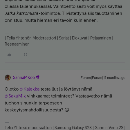
ollessa tallennuksessa). Vaihtoehtoisesti voit myös käyttää
Jatka katsomista
-toimintoa. Tiivistettynä siis tauottaminen
onnistuu, mutta hieman eri tavoin kuin ennen.
| Telia Yhteisön Moderaattori | Sarjat | Elokuvat | Pelaaminen |
Reenaaminen |
SannaMKoo
Forum|Forum|11 months ago
Oletko ​
@Kalekka
testaillut ja löytänyt nämä ​
@SakuMik
vinkkaamat toiminteet? Vastaavatko nämä
tuohon sinunkin tarpeeseen
keskeytysmahdollisuudesta? 😊
Telia Yhteisö moderaattori | Samsung Galaxy S23 | Garmin Venu 2S |