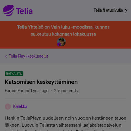
Telia.fi etusivulle
Telia Yhteisö on Vain luku -moodissa, kunnes
sulkeutuu kokonaan lokakuussa
Telia Play -keskustelut
RATKAISTU
Katsomisen keskeyttäminen
Forum|Forum|1 year ago
2 kommenttia
Kalekka
K
Hankin TeliaPlayn uudelleen noin vuoden kestäneen tauon
jälkeen. Luovuin Teliasta vaihtaessani laajakaistapalvelun