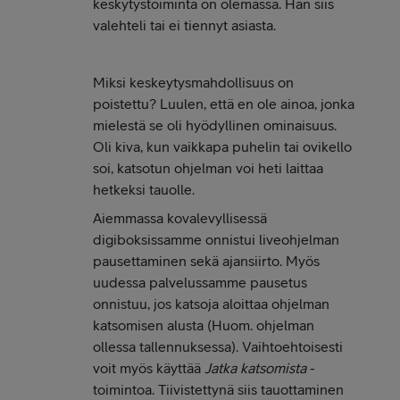
keskytystoiminta on olemassa. Hän siis
valehteli tai ei tiennyt asiasta.
Miksi keskeytysmahdollisuus on
poistettu? Luulen, että en ole ainoa, jonka
mielestä se oli hyödyllinen ominaisuus.
Oli kiva, kun vaikkapa puhelin tai ovikello
soi, katsotun ohjelman voi heti laittaa
hetkeksi tauolle.
Aiemmassa kovalevyllisessä
digiboksissamme onnistui liveohjelman
pausettaminen sekä ajansiirto. Myös
uudessa palvelussamme pausetus
onnistuu, jos katsoja aloittaa ohjelman
katsomisen alusta (Huom. ohjelman
ollessa tallennuksessa). Vaihtoehtoisesti
voit myös käyttää
Jatka katsomista
-
toimintoa. Tiivistettynä siis tauottaminen