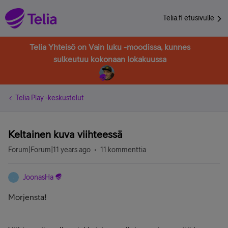
Telia.fi etusivulle
Telia Yhteisö on Vain luku -moodissa, kunnes
sulkeutuu kokonaan lokakuussa
Telia Play -keskustelut
Keltainen kuva viihteessä
Forum|Forum|11 years ago
11 kommenttia
JoonasHa
J
Morjensta!