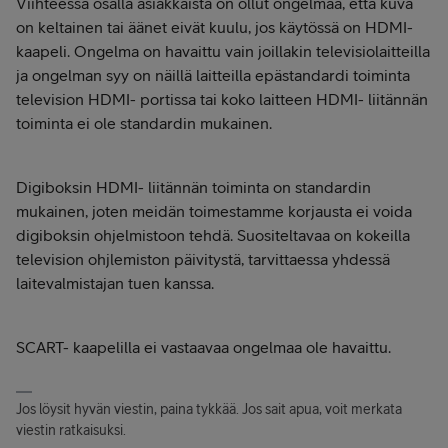
Viihteessä osalla asiakkaista on ollut ongelmaa, että kuva
on keltainen tai äänet eivät kuulu, jos käytössä on HDMI-
kaapeli. Ongelma on havaittu vain joillakin televisiolaitteilla
ja ongelman syy on näillä laitteilla epästandardi toiminta
television HDMI- portissa tai koko laitteen HDMI- liitännän
toiminta ei ole standardin mukainen.
Digiboksin HDMI- liitännän toiminta on standardin
mukainen, joten meidän toimestamme korjausta ei voida
digiboksin ohjelmistoon tehdä. Suositeltavaa on kokeilla
television ohjlemiston päivitystä, tarvittaessa yhdessä
laitevalmistajan tuen kanssa.
SCART- kaapelilla ei vastaavaa ongelmaa ole havaittu.
Jos löysit hyvän viestin, paina tykkää. Jos sait apua, voit merkata
viestin ratkaisuksi.