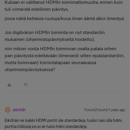
Kukaan ei valittanut HDMIn toimimattomuutta, ennen kuin
tuli viimeistä edellinen päivitys,
jossa näitä keltaisia ruutuja/kuva ilman ääntä alkoi ilmestyä.
Jos digiboksin HDMIn toiminta on nyt standardin
mukainen (ohjelmistopäivityksellä hoidettu),
niin miksei voida HDMIn toiminnan osalta palata siihen
pari päivitystä edeltävään (ilmeisesti sitten epästandardiin,
mutta toimivaan) toimintatapaan seuraavassa
ohjelmistopäivityksessä?
pextah
Forum|Forum|11 years ago
P
Eiköhän ne kaikki HDMI portit ole standardeja, tuskin sais olla hdmi
porttia töllössä jos ei se tukis hdmi standardeja.