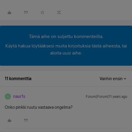
Tämä aihe on suljettu kommenteilta.
Käytä hakua löytääksesi muita kirjoituksia tästä aiheesta, tai
aloita uusi aihe.
11 kommenttia
Vanhin ensin
naur1s
Forum|Forum|11 years ago
N
Onko pinkki ruutu vastaava ongelma?