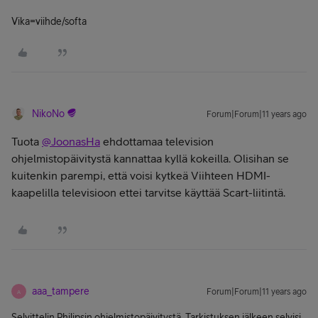
Vika=viihde/softa
NikoNo
Forum|Forum|11 years ago
Tuota
@JoonasHa
ehdottamaa television
ohjelmistopäivitystä kannattaa kyllä kokeilla. Olisihan se
kuitenkin parempi, että voisi kytkeä Viihteen HDMI-
kaapelilla televisioon ettei tarvitse käyttää Scart-liitintä.
aaa_tampere
Forum|Forum|11 years ago
A
Selvittelin Philipsin ohjelmistopäivitystä. Tarkistuksen jälkeen selvisi,