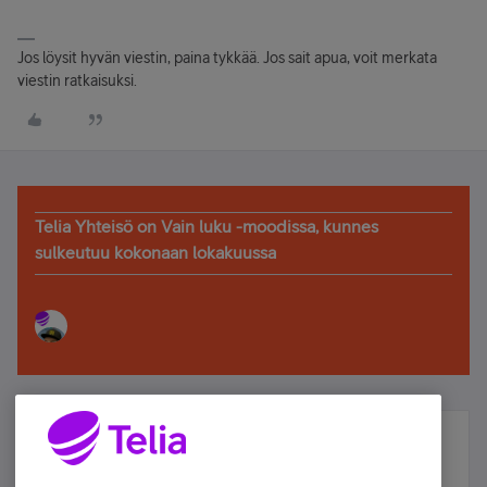
Jos löysit hyvän viestin, paina tykkää. Jos sait apua, voit merkata
viestin ratkaisuksi.
Telia Yhteisö on Vain luku -moodissa, kunnes
sulkeutuu kokonaan lokakuussa
Älä jää paitsi – osallistu ja voita!