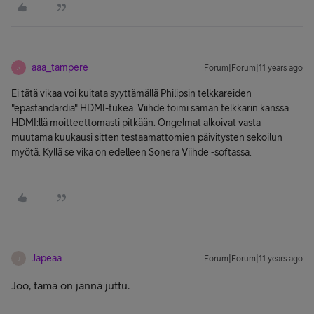
aaa_tampere
Forum|Forum|11 years ago
A
Ei tätä vikaa voi kuitata syyttämällä Philipsin telkkareiden
"epästandardia" HDMI-tukea. Viihde toimi saman telkkarin kanssa
HDMI:llä moitteettomasti pitkään. Ongelmat alkoivat vasta
muutama kuukausi sitten testaamattomien päivitysten sekoilun
myötä. Kyllä se vika on edelleen Sonera Viihde -softassa.
Japeaa
Forum|Forum|11 years ago
J
Joo, tämä on jännä juttu.