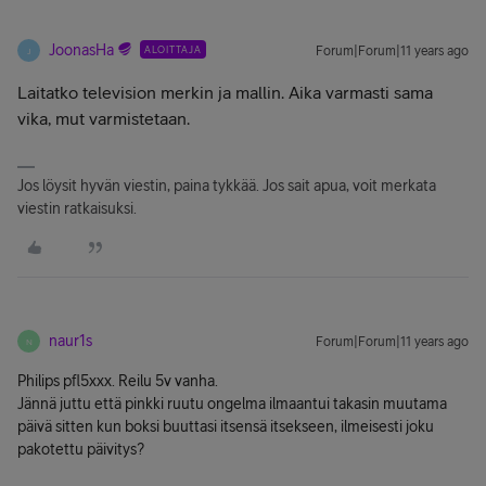
JoonasHa
ALOITTAJA
Forum|Forum|11 years ago
J
Laitatko television merkin ja mallin. Aika varmasti sama
vika, mut varmistetaan.
Jos löysit hyvän viestin, paina tykkää. Jos sait apua, voit merkata
viestin ratkaisuksi.
naur1s
Forum|Forum|11 years ago
N
Philips pfl5xxx. Reilu 5v vanha.
Jännä juttu että pinkki ruutu ongelma ilmaantui takasin muutama
päivä sitten kun boksi buuttasi itsensä itsekseen, ilmeisesti joku
pakotettu päivitys?