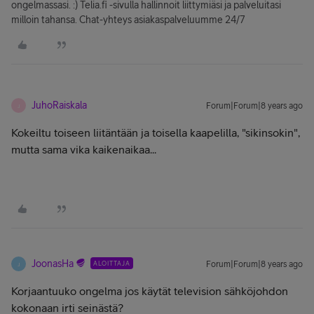
ongelmassasi. :) Telia.fi -sivulla hallinnoit liittymiäsi ja palveluitasi
milloin tahansa. Chat-yhteys asiakaspalveluumme 24/7
JuhoRaiskala
Forum|Forum|8 years ago
J
Kokeiltu toiseen liitäntään ja toisella kaapelilla, "sikinsokin",
mutta sama vika kaikenaikaa...
JoonasHa
ALOITTAJA
Forum|Forum|8 years ago
J
Korjaantuuko ongelma jos käytät television sähköjohdon
kokonaan irti seinästä?