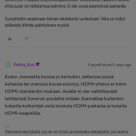
että uusin on telkkarissa valmiina. Ei ole uusia päivityksiä saatavilla.
Suosittelen avaamaan tämän vikatiketin uudestaan. Vika on tullut
selkeästi Viihde-päivityksen myötä.
Pekka_Koo
Forum|Forum|11 years ago
P
Kuten JoonasHa tuossa jo kertoikin, laitteissa joissa
keltaista tai oranssia kuvaa esiintyy, HDMI-yhteys ei toimi
HDMI-standardin mukaan. Asialle ei ole valitettavasti
tehtävissä Soneran puolelta mitään. Kannattaa kuitenkin
kokeilla kytkentää vielä toisesta HDMI-paikasta ja toisella
HDMI-kaapelilla.
Viestistä saa tykätä, jos se on hyvä, ja merkata ratkaisuksi, jos auttoi