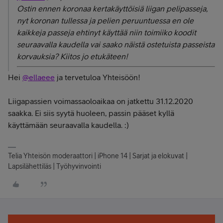
Ostin ennen koronaa kertakäyttöisiä liigan pelipasseja,
nyt koronan tullessa ja pelien peruuntuessa en ole
kaikkeja passeja ehtinyt käyttää niin toimiiko koodit
seuraavalla kaudella vai saako näistä ostetuista passeista
korvauksia? Kiitos jo etukäteen!
Hei
@ellaeee
ja tervetuloa Yhteisöön!
Liigapassien voimassaoloaikaa on jatkettu 31.12.2020
saakka. Ei siis syytä huoleen, passin pääset kyllä
käyttämään seuraavalla kaudella. :)
Telia Yhteisön moderaattori | iPhone 14 | Sarjat ja elokuvat |
Lapsilähettiläs | Työhyvinvointi