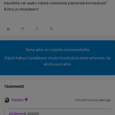
kaudella vai saako näistä ostetuista passeista korvauksia?
Kiitos jo etukäteen!
Tämä aihe on suljettu kommenteilta.
Käytä hakua löytääksesi muita kirjoituksia tästä aiheesta, tai
aloita uusi aihe.
1 kommentti
Katjane
Forum|Forum|6 years ago
@ellaeee
@ kirjoitti: