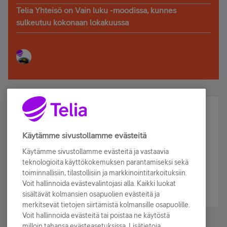
Telia Yhteisö on Vain luku -moodissa, kunnes
sulkeutuu kokonaan lokakuussa
Älä jää paitsi – osallistu ja voita!
Tilaa Telian uutiskirje ja olet mukana arvonnassa.
Käytämme sivustollamme evästeitä
Samalla saat parhaat asiakasedut suoraan
Käytämme sivustollamme evästeitä ja vastaavia
sähköpostiisi.
teknologioita käyttökokemuksen parantamiseksi sekä
toiminnallisiin, tilastollisiin ja markkinointitarkoituksiin.
Voit hallinnoida evästevalintojasi alla. Kaikki luokat
Tilaa nyt
sisältävät kolmansien osapuolien evästeitä ja
merkitsevät tietojen siirtämistä kolmansille osapuolille.
Voit hallinnoida evästeitä tai poistaa ne käytöstä
milloin tahansa evästeasetuksissa. Lisätietoja