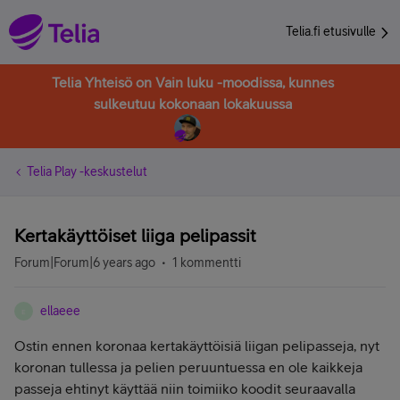
Telia.fi etusivulle
Telia Yhteisö on Vain luku -moodissa, kunnes
sulkeutuu kokonaan lokakuussa
Telia Play -keskustelut
Kertakäyttöiset liiga pelipassit
Forum|Forum|6 years ago
1 kommentti
ellaeee
E
Ostin ennen koronaa kertakäyttöisiä liigan pelipasseja, nyt
koronan tullessa ja pelien peruuntuessa en ole kaikkeja
passeja ehtinyt käyttää niin toimiiko koodit seuraavalla