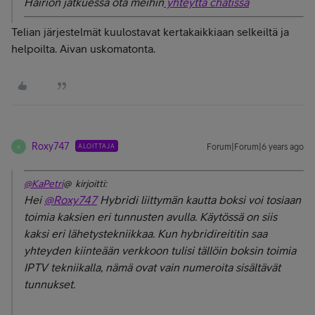
Häiriön jatkuessa ota meihin
yhteyttä chatissa
Telian järjestelmät kuulostavat kertakaikkiaan selkeiltä ja
helpoilta. Aivan uskomatonta.
Roxy747
ALOITTAJA
Forum|Forum|6 years ago
R
@KaPetri
@ kirjoitti:
Hei
@Roxy747
Hybridi liittymän kautta boksi voi tosiaan
toimia kaksien eri tunnusten avulla. Käytössä on siis
kaksi eri lähetystekniikkaa. Kun hybridireititin saa
yhteyden kiinteään verkkoon tulisi tällöin boksin toimia
IPTV tekniikalla, nämä ovat vain numeroita sisältävät
tunnukset.