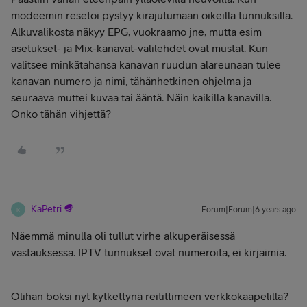
modeemin resetoi pystyy kirajutumaan oikeilla tunnuksilla.
Alkuvalikosta näkyy EPG, vuokraamo jne, mutta esim
asetukset- ja Mix-kanavat-välilehdet ovat mustat. Kun
valitsee minkätahansa kanavan ruudun alareunaan tulee
kanavan numero ja nimi, tähänhetkinen ohjelma ja
seuraava muttei kuvaa tai ääntä. Näin kaikilla kanavilla.
Onko tähän vihjettä?
KaPetri
Forum|Forum|6 years ago
K
Näemmä minulla oli tullut virhe alkuperäisessä
vastauksessa. IPTV tunnukset ovat numeroita, ei kirjaimia.
Olihan boksi nyt kytkettynä reitittimeen verkkokaapelilla?