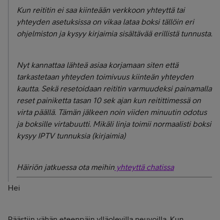
Kun reititin ei saa kiinteään verkkoon yhteyttä tai
yhteyden asetuksissa on vikaa lataa boksi tällöin eri
ohjelmiston ja kysyy kirjaimia sisältävää erillistä tunnusta.
Nyt kannattaa lähteä asiaa korjamaan siten että
tarkastetaan yhteyden toimivuus kiinteän yhteyden
kautta. Sekä resetoidaan reititin varmuudeksi painamalla
reset painiketta tasan 10 sek ajan kun reitittimessä on
virta päällä. Tämän jälkeen noin viiden minuutin odotus
ja boksille virtabuutti. Mikäli linja toimii normaalisti boksi
kysyy IPTV tunnuksia (kirjaimia)
Häiriön jatkuessa ota meihin
yhteyttä chatissa
Hei
Päästiin vähän eteenpäin ylläolevilla neuvoilla. Kun