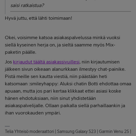
saisi ratkaistua?
Hyvä juttu, että lähti toimimaan!
Okei, voisimme katsoa asiakaspalvelussa minkä vuoksi
siellä kyseinen herja on, ja sieltä saamme myös Mix-
paketin päälle.
Jos
kirjaudut täältä asiakassivuillesi
, niin kirjautumisen
jälkeen sivun oikeaan alanurkkaan ilmestyy chat-painike.
Pistä meille sen kautta viestiä, niin päästään heti
katsomaan :smileyhappy: Aluksi chatin Botti ehdottaa omaa
apuaan, mutta jos pari kertaa klikkaat ettei asiasi koske
hänen ehdotuksiaan, niin sinut yhdistetään
asiakaspalvelijalle. Ollaan paikalla siellä parhaillaankin ja
ihan vuorokauden ympäri.
Telia Yhteisö moderaattori | Samsung Galaxy S23 | Garmin Venu 2S |