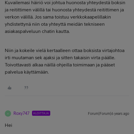
Kuvailemasi häiriö voi johtua huonosta yhteydestä boksin
ja reitittimen välillä tai huonosta yhteydestä reitittimen ja
verkon välillä. Jos sama toistuu verkkokaapelillakin
yhdistettynä niin ota yhteyttä meidän tekniseen
asiakaspalveluun chatin kautta.
Niin ja kokeile vielä kertaalleen ottaa boksista virtajohtoa
irti muutaman sek ajaksi ja sitten takaisin virta päälle.
Toivottavasti alkaa näillä ohjeilla toimimaan ja pääset
palvelua käyttämään.
Roxy747
ALOITTAJA
Forum|Forum|6 years ago
R
Hei