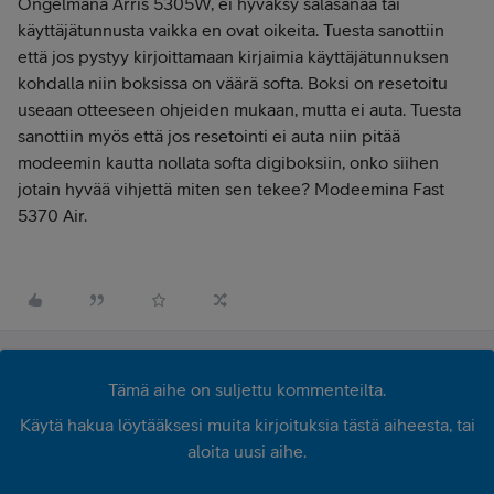
Ongelmana Arris 5305W, ei hyväksy salasanaa tai
käyttäjätunnusta vaikka en ovat oikeita. Tuesta sanottiin
että jos pystyy kirjoittamaan kirjaimia käyttäjätunnuksen
kohdalla niin boksissa on väärä softa. Boksi on resetoitu
useaan otteeseen ohjeiden mukaan, mutta ei auta. Tuesta
sanottiin myös että jos resetointi ei auta niin pitää
modeemin kautta nollata softa digiboksiin, onko siihen
jotain hyvää vihjettä miten sen tekee? Modeemina Fast
5370 Air.
Tämä aihe on suljettu kommenteilta.
Käytä hakua löytääksesi muita kirjoituksia tästä aiheesta, tai
aloita uusi aihe.