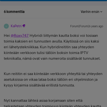
6 kommenttia
Vanhin ensin
KaPetri
Forum|Forum|6 years ago
K
Hei
@Roxy747
Hybridi liittymän kautta boksi voi tosiaan
toimia kaksien eri tunnusten avulla. Käytössä on siis kaksi
eri lähetystekniikkaa. Kun hybridireititin saa yhteyden
kiinteään verkkoon tulisi tällöin boksin toimia IPTV
tekniikalla, nämä ovat vain numeroita sisältävät tunnukset.
Kun reititin ei saa kiinteään verkkoon yhteyttä tai yhteyden
asetuksissa on vikaa lataa boksi tällöin eri ohjelmiston ja
kysyy kirjaimia sisältävää erillistä tunnusta.
Nyt kannattaa lähteä asiaa korjamaan siten että
tarkastetaan yhteyden toimivuus kiinteän yhteyden kautta.