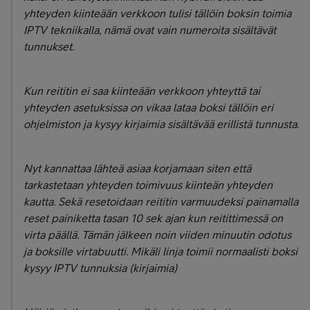
yhteyden kiinteään verkkoon tulisi tällöin boksin toimia
IPTV tekniikalla, nämä ovat vain numeroita sisältävät
tunnukset.
Kun reititin ei saa kiinteään verkkoon yhteyttä tai
yhteyden asetuksissa on vikaa lataa boksi tällöin eri
ohjelmiston ja kysyy kirjaimia sisältävää erillistä tunnusta.
Nyt kannattaa lähteä asiaa korjamaan siten että
tarkastetaan yhteyden toimivuus kiinteän yhteyden
kautta. Sekä resetoidaan reititin varmuudeksi painamalla
reset painiketta tasan 10 sek ajan kun reitittimessä on
virta päällä. Tämän jälkeen noin viiden minuutin odotus
ja boksille virtabuutti. Mikäli linja toimii normaalisti boksi
kysyy IPTV tunnuksia (kirjaimia)