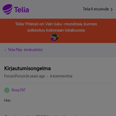
Telia.fi etusivulle
Telia Yhteisö on Vain luku -moodissa, kunnes
sulkeutuu kokonaan lokakuussa
Telia Play -keskustelut
Kirjautumisongelma
Forum|Forum|6 years ago
6 kommenttia
Roxy747
R
Hei