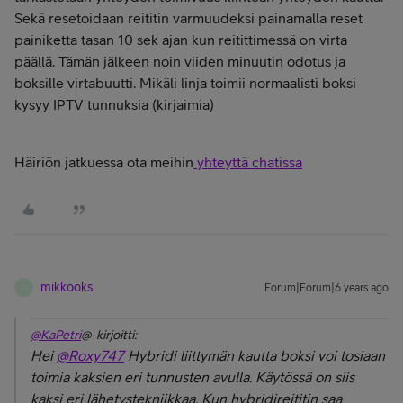
Sekä resetoidaan reititin varmuudeksi painamalla reset
painiketta tasan 10 sek ajan kun reitittimessä on virta
päällä. Tämän jälkeen noin viiden minuutin odotus ja
boksille virtabuutti. Mikäli linja toimii normaalisti boksi
kysyy IPTV tunnuksia (kirjaimia)
Häiriön jatkuessa ota meihin
yhteyttä chatissa
mikkooks
Forum|Forum|6 years ago
M
@KaPetri
@ kirjoitti:
Hei
@Roxy747
Hybridi liittymän kautta boksi voi tosiaan
toimia kaksien eri tunnusten avulla. Käytössä on siis
kaksi eri lähetystekniikkaa. Kun hybridireititin saa