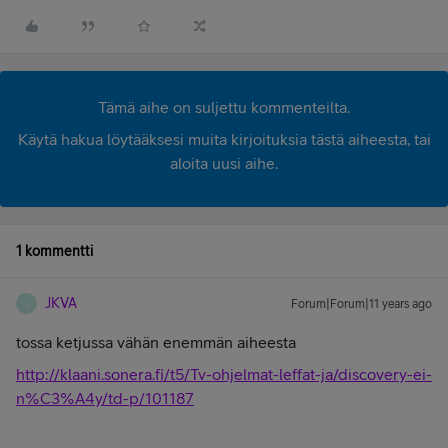
Tämä aihe on suljettu kommenteilta.
Käytä hakua löytääksesi muita kirjoituksia tästä aiheesta, tai
aloita uusi aihe.
1 kommentti
JKVA
Forum|Forum|11 years ago
J
tossa ketjussa vähän enemmän aiheesta
http://klaani.sonera.fi/t5/Tv-ohjelmat-leffat-ja/discovery-ei-
n%C3%A4y/td-p/101187