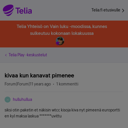
Telia.fi etusivulle
Telia Yhteisö on Vain luku -moodissa, kunnes
sulkeutuu kokonaan lokakuussa
Telia Play -keskustelut
kivaa kun kanavat pimenee
Forum|Forum|11 years ago
1 kommentti
hulluhullua
H
siksi otin paketin et näkisin wtcc kisoja kiva nyt pimeenä europortti
en kyl maksa laskua *******uvittu