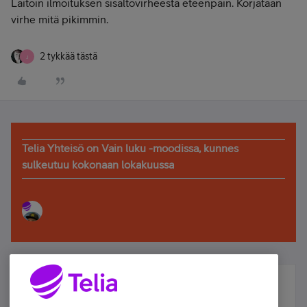
Laitoin ilmoituksen sisältövirheestä eteenpäin. Korjataan
virhe mitä pikimmin.
2 tykkää tästä
J
Telia Yhteisö on Vain luku -moodissa, kunnes
sulkeutuu kokonaan lokakuussa
Älä jää paitsi – osallistu ja voita!