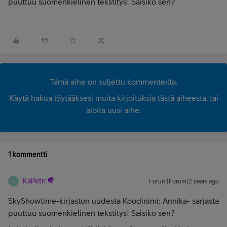
puuttuu suomenkielinen tekstitys! Saisiko sen?
Tämä aihe on suljettu kommenteilta.
Käytä hakua löytääksesi muita kirjoituksia tästä aiheesta, tai
aloita uusi aihe.
1 kommentti
KaPetri
Forum|Forum|2 years ago
K
SkyShowtime-kirjaston uudesta Koodinimi: Annika- sarjasta
puuttuu suomenkielinen tekstitys! Saisiko sen?