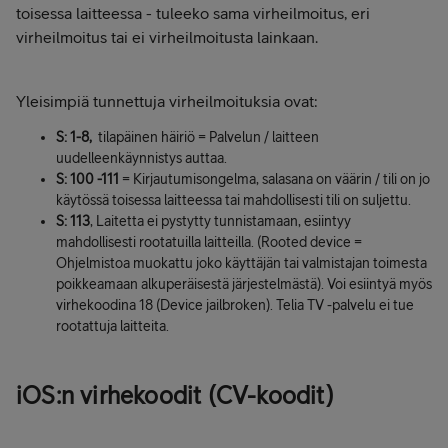
toisessa laitteessa - tuleeko sama virheilmoitus, eri
virheilmoitus tai ei virheilmoitusta lainkaan.
Yleisimpiä tunnettuja virheilmoituksia ovat:
S: 1-8,
tilapäinen häiriö = Palvelun / laitteen
uudelleenkäynnistys auttaa.
S: 100 -111
= Kirjautumisongelma, salasana on väärin / tili on jo
käytössä toisessa laitteessa tai mahdollisesti tili on suljettu.
S: 113
, Laitetta ei pystytty tunnistamaan, esiintyy
mahdollisesti rootatuilla laitteilla. (Rooted device =
Ohjelmistoa muokattu joko käyttäjän tai valmistajan toimesta
poikkeamaan alkuperäisestä järjestelmästä). Voi esiintyä myös
virhekoodina 18 (Device jailbroken). Telia TV -palvelu ei tue
rootattuja laitteita.
iOS:n virhekoodit (CV-koodit)