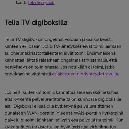
kautta
telia.fi/kirjaudu
Telia TV digiboksilla
Telia TV digiboksin ongelmat voidaan jakaa karkeasti
kahteen eri osaan. Joko TV-lähetykset eivät toimi lainkaan
tai ohjelmakirjasto/tallenteet eivät toimi. Ensimmäisenä
kannattaa lähteä rajaamaan ongelmaa tarkistamalla, että
nettiyhteys on toiminnassa. Jos nettikään ei toimi, jatka
ongelman selvittämistä
asiakastuen nettiyhteydet sivulla.
Jos netti kuitenkin toimii, kannattaa seuraavaksi tarkistaa,
että kytkentä palvelureitittimeltä on kunnossa digiboksille
asti. Digiboksi ei saa olla kytkettynä palvelureitittimen
punaiseen WAN-porttiin. Yleensä WAN-porttiin kytkettynä
palvelu ei toimi lainkaan, tai vain osa palveluista toimii. Kun
kytkennät on tarkistettu, on hyvä tarkistaa virheilmoitus