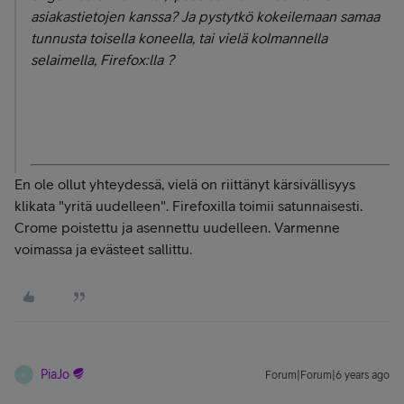
asiakastietojen kanssa? Ja pystytkö kokeilemaan samaa
tunnusta toisella koneella, tai vielä kolmannella
selaimella, Firefox:lla ?
En ole ollut yhteydessä, vielä on riittänyt kärsivällisyys
klikata "yritä uudelleen". Firefoxilla toimii satunnaisesti.
Crome poistettu ja asennettu uudelleen. Varmenne
voimassa ja evästeet sallittu.
PiaJo
Forum|Forum|6 years ago
P