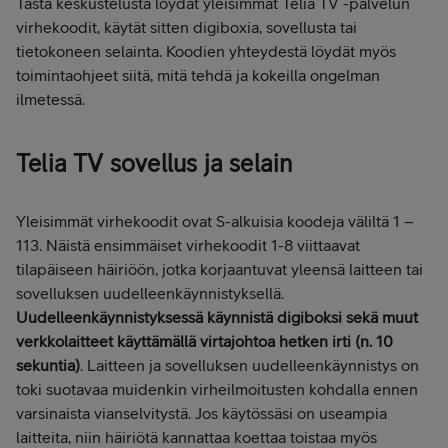
Tästä keskustelusta löydät yleisimmät Telia TV -palvelun
virhekoodit, käytät sitten digiboxia, sovellusta tai
tietokoneen selainta. Koodien yhteydestä löydät myös
toimintaohjeet siitä, mitä tehdä ja kokeilla ongelman
ilmetessä.
Telia TV sovellus ja selain
Yleisimmät virhekoodit ovat S-alkuisia koodeja väliltä 1 –
113. Näistä ensimmäiset virhekoodit 1-8 viittaavat
tilapäiseen häiriöön, jotka korjaantuvat yleensä laitteen tai
sovelluksen uudelleenkäynnistyksellä.
Uudelleenkäynnistyksessä käynnistä digiboksi sekä muut
verkkolaitteet käyttämällä virtajohtoa hetken irti (n. 10
sekuntia)
. Laitteen ja sovelluksen uudelleenkäynnistys on
toki suotavaa muidenkin virheilmoitusten kohdalla ennen
varsinaista vianselvitystä. Jos käytössäsi on useampia
laitteita, niin häiriötä kannattaa koettaa toistaa myös