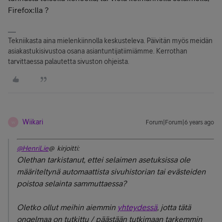
Firefox:lla ?
Tekniikasta aina mielenkiinnolla keskusteleva. Päivitän myös meidän
asiakastukisivustoa osana asiantuntijatiimiämme. Kerrothan
tarvittaessa palautetta sivuston ohjeista.
Wiikari
Forum|Forum|6 years ago
W
@HenriLie
@ kirjoitti:
Olethan tarkistanut, ettei selaimen asetuksissa ole
määriteltynä automaattista sivuhistorian tai evästeiden
poistoa selainta sammuttaessa?
Oletko ollut meihin aiemmin
yhteydessä
, jotta tätä
ongelmaa on tutkittu / päästään tutkimaan tarkemmin