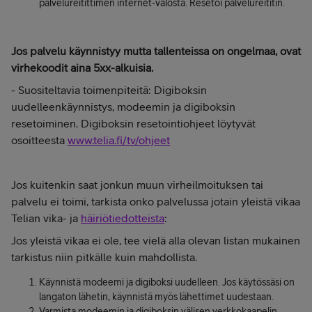
palvelureitittimen internet-valosta. Resetoi palvelureititin.
Jos palvelu käynnistyy mutta tallenteissa on ongelmaa, ovat
virhekoodit aina 5xx-alkuisia.
- Suositeltavia toimenpiteitä: Digiboksin
uudelleenkäynnistys, modeemin ja digiboksin
resetoiminen. Digiboksin resetointiohjeet löytyvät
osoitteesta
www.telia.fi/tv/ohjeet
Jos kuitenkin saat jonkun muun virheilmoituksen tai
palvelu ei toimi, tarkista onko palvelussa jotain yleistä vikaa
Telian vika- ja
häiriötiedotteista
:
Jos yleistä vikaa ei ole, tee vielä alla olevan listan mukainen
tarkistus niin pitkälle kuin mahdollista.
Käynnistä modeemi ja digiboksi uudelleen. Jos käytössäsi on
langaton lähetin, käynnistä myös lähettimet uudestaan.
Varmista modeemin ja digiboksin välisen verkkokaapelin