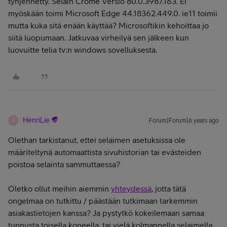
tyhjennetty. Selain Crome
Versio 80.0.3987.163. Ei
myöskään toimi Microsoft Edge 44.18362.449.0. ie11 toimii
mutta kuka sitä enään käyttää? Microsoftikin kehoittaa jo
siitä luopumaan. Jatkuvaa virheilyä sen jälkeen kun
luovuitte telia tv:n windows sovelluksesta.
HenriLie
Forum|Forum|6 years ago
H
Olethan tarkistanut, ettei selaimen asetuksissa ole
määriteltynä automaattista sivuhistorian tai evästeiden
poistoa selainta sammuttaessa?
Oletko ollut meihin aiemmin
yhteydessä
, jotta tätä
ongelmaa on tutkittu / päästään tutkimaan tarkemmin
asiakastietojen kanssa? Ja pystytkö kokeilemaan samaa
tunnusta toisella koneella, tai vielä kolmannella selaimella,