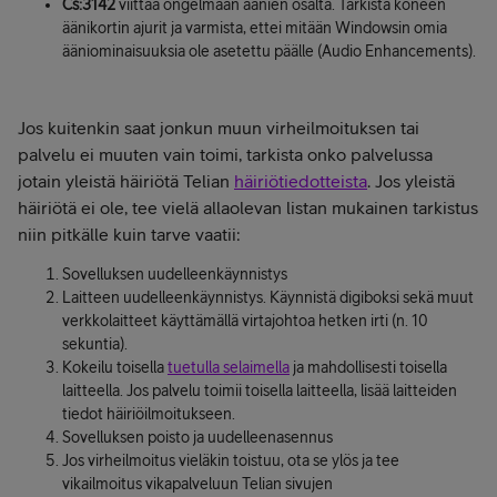
Cs:3142
viittaa ongelmaan äänien osalta. Tarkista koneen
äänikortin ajurit ja varmista, ettei mitään Windowsin omia
ääniominaisuuksia ole asetettu päälle (Audio Enhancements).
Jos kuitenkin saat jonkun muun virheilmoituksen tai
palvelu ei muuten vain toimi, tarkista onko palvelussa
jotain yleistä häiriötä Telian
häiriötiedotteista
. Jos yleistä
häiriötä ei ole, tee vielä allaolevan listan mukainen tarkistus
niin pitkälle kuin tarve vaatii:
Sovelluksen uudelleenkäynnistys
Laitteen uudelleenkäynnistys. Käynnistä digiboksi sekä muut
verkkolaitteet käyttämällä virtajohtoa hetken irti (n. 10
sekuntia).
Kokeilu toisella
tuetulla selaimella
ja mahdollisesti toisella
laitteella. Jos palvelu toimii toisella laitteella, lisää laitteiden
tiedot häiriöilmoitukseen.
Sovelluksen poisto ja uudelleenasennus
Jos virheilmoitus vieläkin toistuu, ota se ylös ja tee
vikailmoitus vikapalveluun Telian sivujen