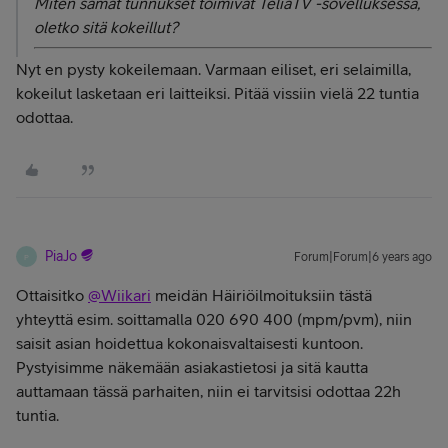
Miten samat tunnukset toimivat TeliaTV -sovelluksessa,
oletko sitä kokeillut?
Nyt en pysty kokeilemaan. Varmaan eiliset, eri selaimilla,
kokeilut lasketaan eri laitteiksi. Pitää vissiin vielä 22 tuntia
odottaa.
PiaJo
Forum|Forum|6 years ago
P
Ottaisitko
@Wiikari
meidän Häiriöilmoituksiin tästä
yhteyttä esim. soittamalla 020 690 400 (mpm/pvm), niin
saisit asian hoidettua kokonaisvaltaisesti kuntoon.
Pystyisimme näkemään asiakastietosi ja sitä kautta
auttamaan tässä parhaiten, niin ei tarvitsisi odottaa 22h
tuntia.