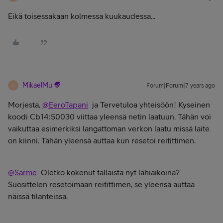
Eikä toisessakaan kolmessa kuukaudessa...
MikaelMu
Forum|Forum|7 years ago
M
Morjesta,
@EeroTapani
ja Tervetuloa yhteisöön! Kyseinen
koodi
Cb14:50030 viittaa yleensä netin laatuun. Tähän voi
vaikuttaa esimerkiksi langattoman verkon laatu missä laite
on kiinni. Tähän yleensä auttaa kun resetoi reitittimen.
@Sarme
Oletko kokenut tällaista nyt lähiaikoina?
Suosittelen resetoimaan reitittimen, se yleensä auttaa
näissä tilanteissa.