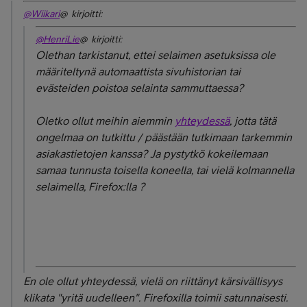
@Wiikari
@ kirjoitti:
@HenriLie
@ kirjoitti:
Olethan tarkistanut, ettei selaimen asetuksissa ole
määriteltynä automaattista sivuhistorian tai
evästeiden poistoa selainta sammuttaessa?
Oletko ollut meihin aiemmin
yhteydessä
, jotta tätä
ongelmaa on tutkittu / päästään tutkimaan tarkemmin
asiakastietojen kanssa? Ja pystytkö kokeilemaan
samaa tunnusta toisella koneella, tai vielä kolmannella
selaimella, Firefox:lla ?
En ole ollut yhteydessä, vielä on riittänyt kärsivällisyys
klikata "yritä uudelleen". Firefoxilla toimii satunnaisesti.