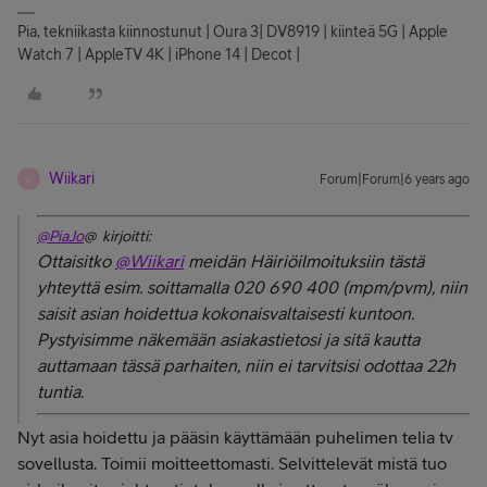
Pia, tekniikasta kiinnostunut | Oura 3| DV8919 | kiinteä 5G | Apple
Watch 7 | AppleTV 4K | iPhone 14 | Decot |
Wiikari
Forum|Forum|6 years ago
W
@PiaJo
@ kirjoitti:
Ottaisitko
@Wiikari
meidän Häiriöilmoituksiin tästä
yhteyttä esim. soittamalla 020 690 400 (mpm/pvm), niin
saisit asian hoidettua kokonaisvaltaisesti kuntoon.
Pystyisimme näkemään asiakastietosi ja sitä kautta
auttamaan tässä parhaiten, niin ei tarvitsisi odottaa 22h
tuntia.
Nyt asia hoidettu ja pääsin käyttämään puhelimen telia tv
sovellusta. Toimii moitteettomasti. Selvittelevät mistä tuo