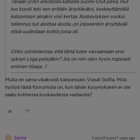
Tänään yritin arkistosta katsella Suomi-USA peliä, mut
tuo koodi teki sen erittäin ärsyttäväksi, keskeyttämällä
katsomisen ainakin viisi kertaa. Keskeytyksen vuoksi,
tallennus tuli aloittaa alusta...on jokseenkin ärsyttävää
etsiä uudestaan kohta jossa oli.
Onko odotetavissa, että tämä tulee vaivaamaan ensi
syksyn Liiga pelejäkin? Jos on niin olen hyvin nopeasti
entinen tilaaja. :(
Mulla on sama vikakoodi katsoessani Viasat Golfia. Mitä
hyötyä tästä foorumista on, kun tähän kysymykseen ei ole
saatu kolmessa kuukaudessa vastausta?
Sarme
Forum|Forum|7 years ago
S