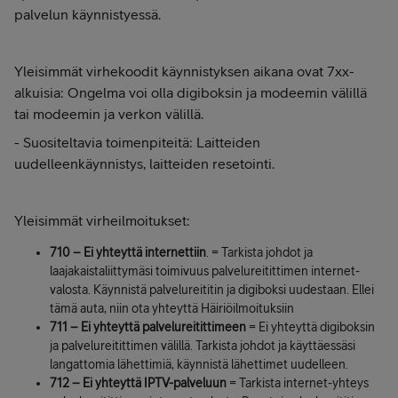
palvelun käynnistyessä.
Yleisimmät virhekoodit käynnistyksen aikana ovat 7xx-
alkuisia: Ongelma voi olla digiboksin ja modeemin välillä
tai modeemin ja verkon välillä.
- Suositeltavia toimenpiteitä: Laitteiden
uudelleenkäynnistys, laitteiden resetointi.
Yleisimmät virheilmoitukset:
710 – Ei yhteyttä internettiin
. = Tarkista johdot ja
laajakaistaliittymäsi toimivuus palvelureitittimen internet-
valosta. Käynnistä palvelureititin ja digiboksi uudestaan. Ellei
tämä auta, niin ota yhteyttä Häiriöilmoituksiin
711 – Ei yhteyttä palvelureitittimeen
= Ei yhteyttä digiboksin
ja palvelureitittimen välillä. Tarkista johdot ja käyttäessäsi
langattomia lähettimiä, käynnistä lähettimet uudelleen.
712 – Ei yhteyttä IPTV-palveluun
= Tarkista internet-yhteys