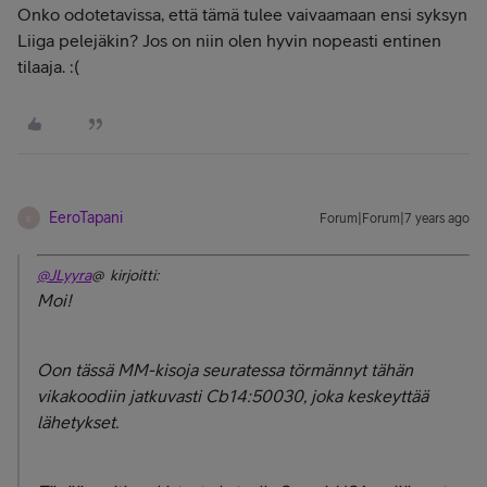
Onko odotetavissa, että tämä tulee vaivaamaan ensi syksyn
Liiga pelejäkin? Jos on niin olen hyvin nopeasti entinen
tilaaja. :(
EeroTapani
Forum|Forum|7 years ago
E
@JLyyra
@ kirjoitti:
Moi!
Oon tässä MM-kisoja seuratessa törmännyt tähän
vikakoodiin jatkuvasti Cb14:50030, joka keskeyttää
lähetykset.