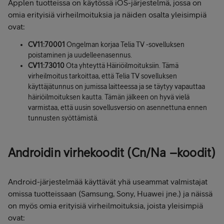
Applen tuotteissa on käytössä iOS-järjestelmä, jossa on
omia erityisiä virheilmoituksia ja näiden osalta yleisimpiä
ovat:
CV11:70001
Ongelman korjaa Telia TV -sovelluksen
poistaminen ja uudelleenasennus.
CV11:73010
Ota yhteyttä Häiriöilmoituksiin. Tämä
virheilmoitus tarkoittaa, että Telia TV sovelluksen
käyttäjätunnus on jumissa laitteessa ja se täytyy vapauttaa
häiriöilmoituksen kautta. Tämän jälkeen on hyvä vielä
varmistaa, että uusin sovellusversio on asennettuna ennen
tunnusten syöttämistä.
Androidin virhekoodit (Cn/Na –koodit)
Android-järjestelmää käyttävät yhä useammat valmistajat
omissa tuotteissaan (Samsung, Sony, Huawei jne.) ja näissä
on myös omia erityisiä virheilmoituksia, joista yleisimpiä
ovat: