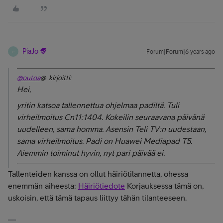
PiaJo
Forum|Forum|6 years ago
P
@outoa
@ kirjoitti:
Hei,
yritin katsoa tallennettua ohjelmaa padiltä. Tuli
virheilmoitus Cn11:1404. Kokeilin seuraavana päivänä
uudelleen, sama homma. Asensin Teli TV:n uudestaan,
sama virheilmoitus. Padi on Huawei Mediapad T5.
Aiemmin toiminut hyvin, nyt pari päivää ei.
Tallenteiden kanssa on ollut häiriötilannetta, ohessa
enemmän aiheesta:
Häiriötiedote
Korjauksessa tämä on,
uskoisin, että tämä tapaus liittyy tähän tilanteeseen.