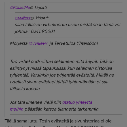
@MikaelMu
@ kirjoitti:
@vvillevv
@ kirjoitti:
saan tällaisen virhekoodin usein mistäköhän tämä voi
johtua : Da11:90001
Morjesta
@vvillevv
ja Tervetuloa Yhteisöön!
Tuo virhekoodi viittaa selaimeen mitä käytät. Tätä on
esiintynyt niissä tapauksissa, kun selaimen historiaa
tyhjentää. Varsinkin jos tyhjentää evästeitä. Mikäli ne
tv.telia.fi sivun evästeet jättää tyhjentämään et saa
tällaista koodia.
Jos tätä ilmenee vielä niin
otatko yhteyttä
meihin
päästään katsoa tilannetta tarkemmin.
Täällä sama juttu. Tosin evästeitä ja sivuhistoriaa ei ole