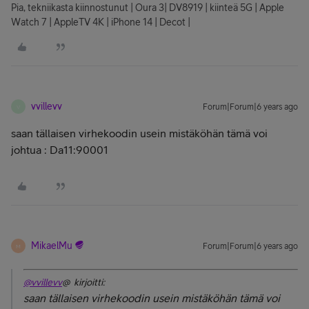
Pia, tekniikasta kiinnostunut | Oura 3| DV8919 | kiinteä 5G | Apple
Watch 7 | AppleTV 4K | iPhone 14 | Decot |
vvillevv
Forum|Forum|6 years ago
V
saan tällaisen virhekoodin usein mistäköhän tämä voi
johtua : Da11:90001
MikaelMu
Forum|Forum|6 years ago
M
@vvillevv
@ kirjoitti:
saan tällaisen virhekoodin usein mistäköhän tämä voi