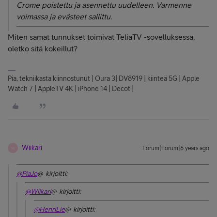
Crome poistettu ja asennettu uudelleen. Varmenne
voimassa ja evästeet sallittu.
Miten samat tunnukset toimivat TeliaTV -sovelluksessa,
oletko sitä kokeillut?
Pia, tekniikasta kiinnostunut | Oura 3| DV8919 | kiinteä 5G | Apple
Watch 7 | AppleTV 4K | iPhone 14 | Decot |
Wiikari
Forum|Forum|6 years ago
W
@PiaJo
@ kirjoitti:
@Wiikari
@ kirjoitti:
@HenriLie
@ kirjoitti: