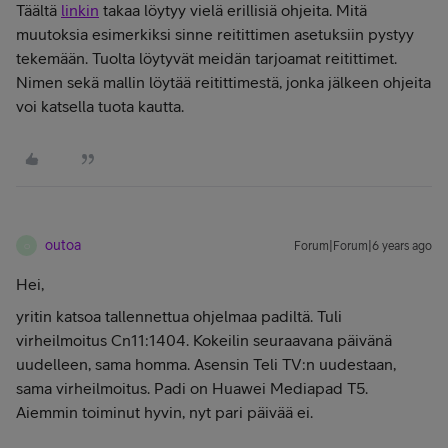
Täältä
linkin
takaa löytyy vielä erillisiä ohjeita. Mitä
muutoksia esimerkiksi sinne reitittimen asetuksiin pystyy
tekemään. Tuolta löytyvät meidän tarjoamat reitittimet.
Nimen sekä mallin löytää reitittimestä, jonka jälkeen ohjeita
voi katsella tuota kautta.
outoa
Forum|Forum|6 years ago
O
Hei,
yritin katsoa tallennettua ohjelmaa padiltä. Tuli
virheilmoitus Cn11:1404. Kokeilin seuraavana päivänä
uudelleen, sama homma. Asensin Teli TV:n uudestaan,
sama virheilmoitus. Padi on Huawei Mediapad T5.
Aiemmin toiminut hyvin, nyt pari päivää ei.