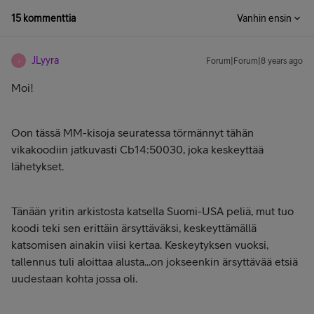
15 kommenttia
Vanhin ensin
JLyyra
Forum|Forum|8 years ago
J
Moi!
Oon tässä MM-kisoja seuratessa törmännyt tähän
vikakoodiin jatkuvasti Cb14:50030, joka keskeyttää
lähetykset.
Tänään yritin arkistosta katsella Suomi-USA peliä, mut tuo
koodi teki sen erittäin ärsyttäväksi, keskeyttämällä
katsomisen ainakin viisi kertaa. Keskeytyksen vuoksi,
tallennus tuli aloittaa alusta...on jokseenkin ärsyttävää etsiä
uudestaan kohta jossa oli.