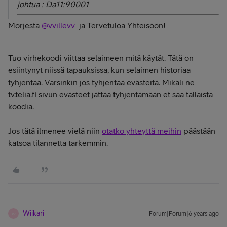
johtua : Da11:90001
Morjesta
@vvillevv
ja Tervetuloa Yhteisöön!
Tuo virhekoodi viittaa selaimeen mitä käytät. Tätä on
esiintynyt niissä tapauksissa, kun selaimen historiaa
tyhjentää. Varsinkin jos tyhjentää evästeitä. Mikäli ne
tv.telia.fi sivun evästeet jättää tyhjentämään et saa tällaista
koodia.
Jos tätä ilmenee vielä niin
otatko yhteyttä meihin
päästään
katsoa tilannetta tarkemmin.
Wiikari
Forum|Forum|6 years ago
W