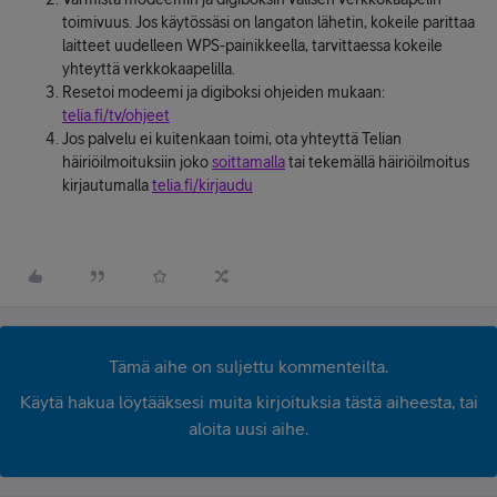
toimivuus. Jos käytössäsi on langaton lähetin, kokeile parittaa
laitteet uudelleen WPS-painikkeella, tarvittaessa kokeile
yhteyttä verkkokaapelilla.
Resetoi modeemi ja digiboksi ohjeiden mukaan:
telia.fi/tv/ohjeet
Jos palvelu ei kuitenkaan toimi, ota yhteyttä Telian
häiriöilmoituksiin joko
soittamalla
tai tekemällä häiriöilmoitus
kirjautumalla
telia.fi/kirjaudu
Tämä aihe on suljettu kommenteilta.
Käytä hakua löytääksesi muita kirjoituksia tästä aiheesta, tai
aloita uusi aihe.