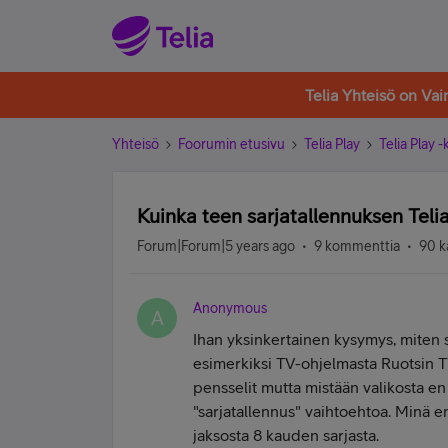
Telia Yhteisö on Va
Yhteisö
Foorumin etusivu
Telia Play
Telia Play 
Kuinka teen sarjatallennuksen Teli
Forum|Forum|5 years ago
9 kommenttia
90 k
Anonymous
A
Ihan yksinkertainen kysymys, miten s
esimerkiksi TV-ohjelmasta Ruotsin TV
pensselit mutta mistään valikosta en
"sarjatallennus" vaihtoehtoa. Minä en
jaksosta 8 kauden sarjasta.