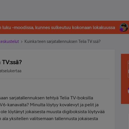
in luku -moodissa, kunnes sulkeutuu kokonaan lokakuussa
-keskustelut
Kuinka teen sarjatallennuksen Telia TV:ssä?
a TV:ssä?
atselukertaa
aan sarjatallennuksen tehtyä Telia TV-boksilla
6-kanavalta? Minulta löytyy kovalevyt ja pelit ja
 ole löytänyt jokaisesta muusta digiboksista löytyvää
 ala yksitellen valitsemaan tallennusta jokaisesta