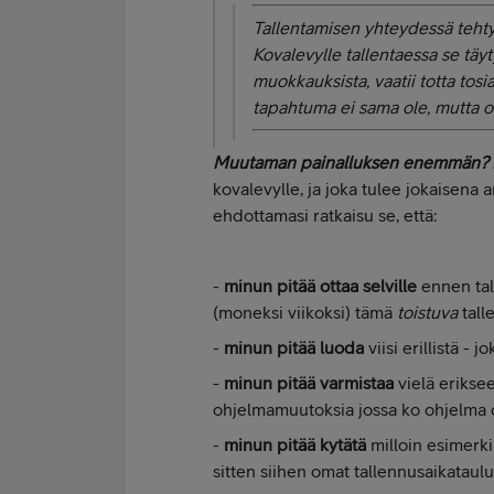
Tallentamisen yhteydessä tehty 
Kovalevylle tallentaessa se täy
muokkauksista, vaatii totta t
tapahtuma ei sama ole, mutta 
Muutaman painalluksen enemmän?
kovalevylle, ja joka tulee jokaisena
ehdottamasi ratkaisu se, että:
-
minun pitää ottaa selville
ennen tall
(moneksi viikoksi) tämä
toistuva
tall
-
minun pitää luoda
viisi erillistä - j
-
minun pitää varmistaa
vielä eriksee
ohjelmamuutoksia jossa ko ohjelma 
-
minun pitää kytätä
milloin esimerki
sitten siihen omat tallennusaikataulut