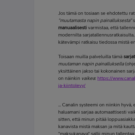
Jos tämä on tosiaan se ehdotettu ra
"muutamasta napin painalluksesta"
s
manuaalisesti
varmistaa, että tallen
modernilta sarjatallennusratkaisulta
kätevämpi ratkaisu tiedossa mistä en 
Toisaan muilla palveluilla tämä
sarja
muutaman napin painalluksella
(ohje
yksittäinen jakso tai kokonainen sarj
on näinkin
vaikea
:
https://www.canald
ja-kiintolevy/
... Canalin systeemi on niinkin hyvä,
haluamani sarjaa automaattisesti vai
sitten, että minun pitää loppuasiakk
kanavista mistä maksan ja mitä kautt
"maksukanava" sallii minun tallentaa 