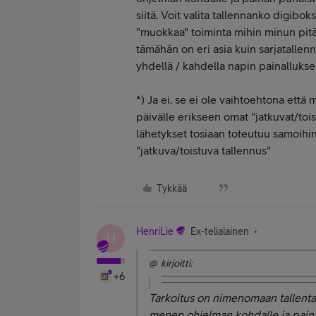
siitä. Voit valita tallennanko digibok
"muokkaa" toiminta mihin minun pitä
tämähän on eri asia kuin sarjatallenn
yhdellä / kahdella napin painalluksel
*) Ja ei, se ei ole vaihtoehtona että 
päivälle erikseen omat "jatkuvat/tois
lähetykset tosiaan toteutuu samoihin 
"jatkuva/toistuva tallennus"
Tykkää
HenriLie
Ex-telialainen
H
@ kirjoitti:
+6
Tarkoitus on nimenomaan tallent
menen ohjelman kohdalle ja pain