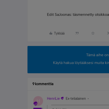
Edit SaJoonas: täsmennetty otsikkoa
Tykkää
Tämä aihe on 
Käytä hakua löytääksesi muita kirjo
9 kommenttia
HenriLie
Ex-telialainen
H