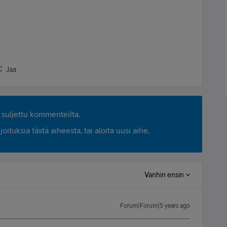
Jaa
suljettu kommenteilta.
ituksia tästä aiheesta, tai aloita uusi aihe.
Vanhin ensin
Forum|Forum|5 years ago