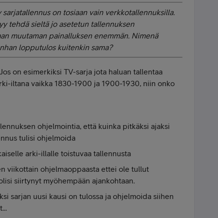
sarjatallennus on tosiaan vain verkkotallennuksilla.
tyy tehdä sieltä jo asetetun tallennuksen
osiaan muutaman painalluksen enemmän. Nimenä
onhan lopputulos kuitenkin sama?
Jos on esimerkiksi TV-sarja jota haluan tallentaa
 arki-iltana vaikka 1830-1900 ja 1900-1930, niin onko
ennuksen ohjelmointia, että kuinka pitkäksi ajaksi
ennus tulisi ohjelmoida
okaiselle arki-illalle toistuvaa tallennusta
n viikottain ohjelmaoppaasta ettei ole tullut
olisi siirtynyt myöhempään ajankohtaan.
ksi sarjan uusi kausi on tulossa ja ohjelmoida siihen
...