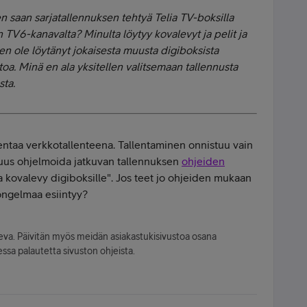
n saan sarjatallennuksen tehtyä Telia TV-boksilla
 TV6-kanavalta? Minulta löytyy kovalevyt ja pelit ja
en ole löytänyt jokaisesta muusta digiboksista
toa. Minä en ala yksitellen valitsemaan tallennusta
sta.
lentaa verkkotallenteena. Tallentaminen onnistuu vain
suus ohjelmoida jatkuvan tallennuksen
ohjeiden
va kovalevy digiboksille". Jos teet jo ohjeiden mukaan
 ongelmaa esiintyy?
leva. Päivitän myös meidän asiakastukisivustoa osana
ssa palautetta sivuston ohjeista.