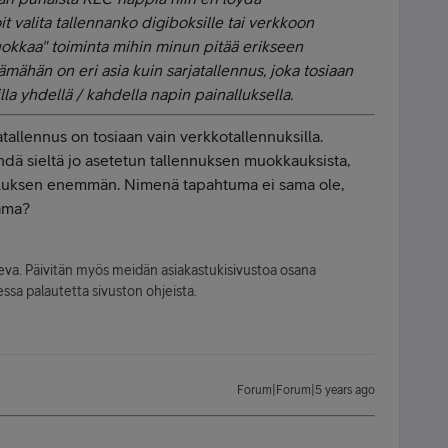
it valita tallennanko digiboksille tai verkkoon
muokkaa" toiminta mihin minun pitää erikseen
tämähän on eri asia kuin sarjatallennus, joka tosiaan
lla yhdellä / kahdella napin painalluksella.
tallennus on tosiaan vain verkkotallennuksilla.
ehdä sieltä jo asetetun tallennuksen muokkauksista,
alluksen enemmän. Nimenä tapahtuma ei sama ole,
ama?
leva. Päivitän myös meidän asiakastukisivustoa osana
ssa palautetta sivuston ohjeista.
Forum|Forum|5 years ago