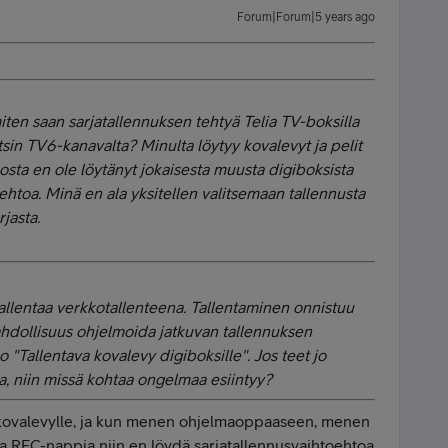
Forum|Forum|5 years ago
ten saan sarjatallennuksen tehtyä Telia TV-boksilla
sin TV6-kanavalta? Minulta löytyy kovalevyt ja pelit
kosta en ole löytänyt jokaisesta muusta digiboksista
oehtoa. Minä en ala yksitellen valitsemaan tallennusta
jasta.
allentaa verkkotallenteena. Tallentaminen onnistuu
ahdollisuus ohjelmoida jatkuvan tallennuksen
ko "Tallentava kovalevy digiboksille". Jos teet jo
, niin missä kohtaa ongelmaa esiintyy?
 kovalevylle, ja kun menen ohjelmaoppaaseen, menen
a REC-nappia niin en löydä sarjatallennusvaihtoehtoa