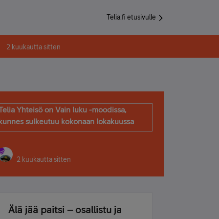
Telia.fi etusivulle
2 kuukautta sitten
Telia Yhteisö on Vain luku -moodissa,
kunnes sulkeutuu kokonaan lokakuussa
2 kuukautta sitten
Älä jää paitsi – osallistu ja