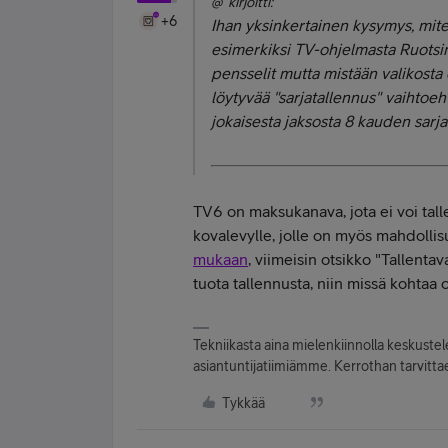
@ kirjoitti:
+6
Ihan yksinkertainen kysymys, mite
esimerkiksi TV-ohjelmasta Ruotsin
pensselit mutta mistään valikosta 
löytyvää "sarjatallennus" vaihtoeh
jokaisesta jaksosta 8 kauden sarja
TV6 on maksukanava, jota ei voi tal
kovalevylle, jolle on myös mahdolli
mukaan
, viimeisin otsikko "Tallenta
tuota tallennusta, niin missä kohtaa
Tekniikasta aina mielenkiinnolla keskuste
asiantuntijatiimiämme. Kerrothan tarvittae
Tykkää