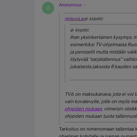
Anonymous
A
@HenriLie
@ kirjoitti:
@ kirjoitti:
Ihan yksinkertainen kysymys, mi
esimerkiksi TV-ohjelmasta Ruot
ja pensselit mutta mistään vali
löytyvää "sarjatallennus" vaiht
jokaisesta jaksosta 8 kauden sar
TV6 on maksukanava, jota ei voi t
vain kovalevylle, jolle on myös m
ohjeiden mukaan
, viimeisin otsik
ohjeiden mukaan tuota tallennusta
Tarkoitus on nimenomaan tallentaa
ohjelman kohdalle ja painan punaist