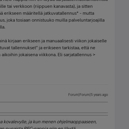
sille tai verkkoon (riippuen kanavasta), ja sitten
ä erikseen määritellä jatkuvatallennus* - mutta
us, joka tosiaan onnistuuko muilla palveluntarjoajilla
la.
minä kirjaan erikseen ja manuaalisesti viikon jokaiselle
tuvat tallennukset" ja erikseen tarkistaa, että ne
aikoihin jokaisena viikkona. Eli sarjatallennus >
Forum|Forum|5 years ago
aa kovalevylle, ja kun menen ohjelmaoppaaseen,
an punaista REC-nappia niin en löydä