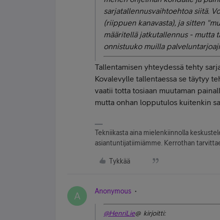
sarjatallennusvaihtoehtoa siitä. Vo
(riippuen kanavasta), ja sitten "
määritellä jatkutallennus - mutta 
onnistuuko muilla palveluntarjoaji
Tallentamisen yhteydessä tehty sarja
Kovalevylle tallentaessa se täytyy t
vaatii totta tosiaan muutaman pain
mutta onhan lopputulos kuitenkin s
Tekniikasta aina mielenkiinnolla keskuste
asiantuntijatiimiämme. Kerrothan tarvittae
Tykkää
Anonymous
A
@HenriLie
@ kirjoitti: