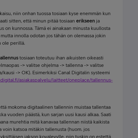
tkaisu, niin onhan tuossa tosiaan kyse enemmän kun
aati sitten, että minun pitää tosiaan
erikseen
ja
nus on kunnossa. Tämä ei ainakaan minusta kuullosta
, mutta innolla odotan jos tähän on olemassa jokin
ole perillä.
tallennus
tosiaan toteutuu ihan aikuisten oikeasti
lmaopas -> valitse ohjelma -> tallenna -> valitse
a/kausi -> OK). Esimerkiksi Canal Digitalin systeemi
igital.fi/asiakaspalvelu/laitteet/oneplace/tallennus-
 että mokoma digitaalinen tallennin muistaa tallentaa
kka vuoden päästä, kun sarjan uusi kausi alkaa. Saati
aana murehtia mitä kanavaa tallennan niistä kaikista
a voin katsoa mitäkin tallenusta (huom. jos
yksittäisen jakson kovalevylle, niin tuskin on estettä