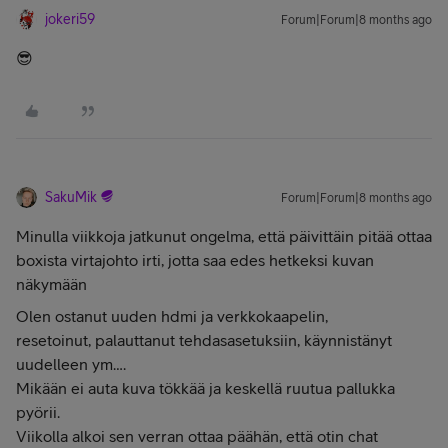
jokeri59
Forum|Forum|8 months ago
😎
SakuMik
Forum|Forum|8 months ago
Minulla viikkoja jatkunut ongelma, että päivittäin pitää ottaa
boxista virtajohto irti, jotta saa edes hetkeksi kuvan
näkymään
Olen ostanut uuden hdmi ja verkkokaapelin,
resetoinut, palauttanut tehdasasetuksiin, käynnistänyt
uudelleen ym….
Mikään ei auta kuva tökkää ja keskellä ruutua pallukka
pyörii.
Viikolla alkoi sen verran ottaa päähän, että otin chat