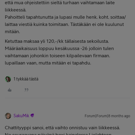
että mua ohjeistettiin sieltä turhaan vaihtamaan laite
liikkeessä.
Pahoitteli tapahtunutta ja lupasi mulle henk. koht. soittaa/
laittaa viestiä kuinka toimitaan. Tästäkään ei ole kuulunut
mitään.
Ketuttaa maksaa yli 120,-/kk tällaisesta sekoilusta.
Määräaikaisuus loppuu kesäkuussa -26 jolloin tulen
vaihtamaan johonkin toiseen kilpailevaan firmaan.
lupaillaan vaan, mutta mitään ei tapahdu.
1 tykkää tästä
SakuMik
Forum|Forum|8 months ago
Chattityyppi sanoi, että vaihto onnistuu vain liikkeessä.
No seuraavana päivänä boxi kainalossa Lielahteen,