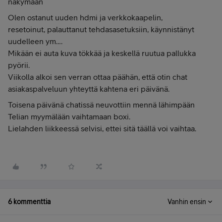
näkymään
Olen ostanut uuden hdmi ja verkkokaapelin,
resetoinut, palauttanut tehdasasetuksiin, käynnistänyt
uudelleen ym….
Mikään ei auta kuva tökkää ja keskellä ruutua pallukka
pyörii.
Viikolla alkoi sen verran ottaa päähän, että otin chat
asiakaspalveluun yhteyttä kahtena eri päivänä.
Toisena päivänä chatissä neuvottiin mennä lähimpään
Telian myymälään vaihtamaan boxi.
Lielahden liikkeessä selvisi, ettei sitä täällä voi vaihtaa.
6 kommenttia
Vanhin ensin