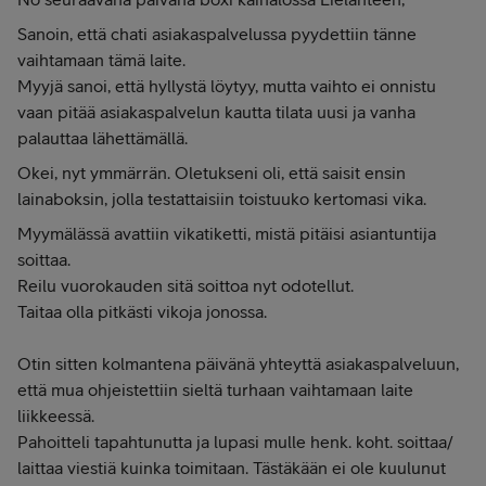
Sanoin, että chati asiakaspalvelussa pyydettiin tänne
vaihtamaan tämä laite.
Myyjä sanoi, että hyllystä löytyy, mutta vaihto ei onnistu
vaan pitää asiakaspalvelun kautta tilata uusi ja vanha
palauttaa lähettämällä.
Okei, nyt ymmärrän. Oletukseni oli, että saisit ensin
lainaboksin, jolla testattaisiin toistuuko kertomasi vika.
Myymälässä avattiin vikatiketti, mistä pitäisi asiantuntija
soittaa.
Reilu vuorokauden sitä soittoa nyt odotellut.
Taitaa olla pitkästi vikoja jonossa.
Otin sitten kolmantena päivänä yhteyttä asiakaspalveluun,
että mua ohjeistettiin sieltä turhaan vaihtamaan laite
liikkeessä.
Pahoitteli tapahtunutta ja lupasi mulle henk. koht. soittaa/
laittaa viestiä kuinka toimitaan. Tästäkään ei ole kuulunut