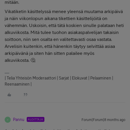
mitään.
Vikatiketin käsittelyssä menee yleensä muutama arkipäivä
ja näin viikonlopun aikana tikettien käsittelijöitä on
vähemmän. Uskoisin, että tätä koskien sinulle palataan heti
alkuviikosta. Mitä tulee tuohon asiakaspalvelijan takaisin
soittoon, niin sen osalta en valitettavasti osaa vastata.
Arvelisin kuitenkin, että hänenkin täytyy selvittää asiaa
arkipäivänä ja siten hän sitten palailee myös
alkuviikosta. 🤔
| Telia Yhteisön Moderaattori | Sarjat | Elokuvat | Pelaaminen |
Reenaaminen |
Pannu
ALOITTAJA
Forum|Forum|8 months ago
P