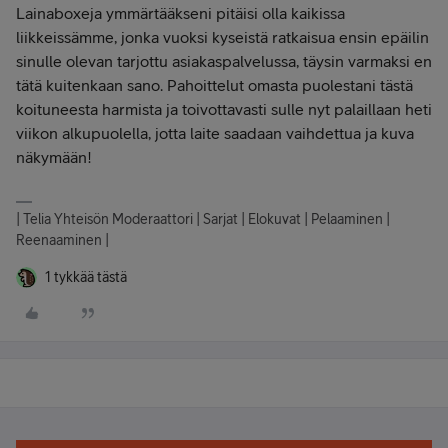
Lainaboxeja ymmärtääkseni pitäisi olla kaikissa
liikkeissämme, jonka vuoksi kyseistä ratkaisua ensin epäilin
sinulle olevan tarjottu asiakaspalvelussa, täysin varmaksi en
tätä kuitenkaan sano. Pahoittelut omasta puolestani tästä
koituneesta harmista ja toivottavasti sulle nyt palaillaan heti
viikon alkupuolella, jotta laite saadaan vaihdettua ja kuva
näkymään!
| Telia Yhteisön Moderaattori | Sarjat | Elokuvat | Pelaaminen |
Reenaaminen |
1 tykkää tästä