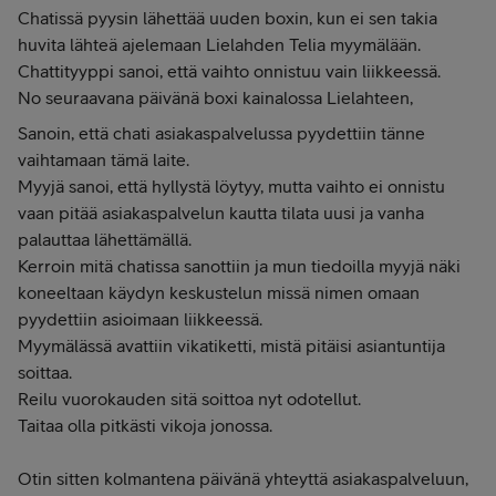
Chatissä pyysin lähettää uuden boxin, kun ei sen takia
huvita lähteä ajelemaan Lielahden Telia myymälään.
Chattityyppi sanoi, että vaihto onnistuu vain liikkeessä.
No seuraavana päivänä boxi kainalossa Lielahteen,
Sanoin, että chati asiakaspalvelussa pyydettiin tänne
vaihtamaan tämä laite.
Myyjä sanoi, että hyllystä löytyy, mutta vaihto ei onnistu
vaan pitää asiakaspalvelun kautta tilata uusi ja vanha
palauttaa lähettämällä.
Kerroin mitä chatissa sanottiin ja mun tiedoilla myyjä näki
koneeltaan käydyn keskustelun missä nimen omaan
pyydettiin asioimaan liikkeessä.
Myymälässä avattiin vikatiketti, mistä pitäisi asiantuntija
soittaa.
Reilu vuorokauden sitä soittoa nyt odotellut.
Taitaa olla pitkästi vikoja jonossa.
Otin sitten kolmantena päivänä yhteyttä asiakaspalveluun,