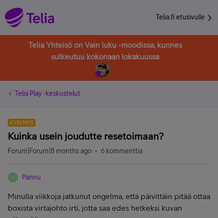
Telia.fi etusivulle
Telia Yhteisö on Vain luku -moodissa, kunnes
sulkeutuu kokonaan lokakuussa
Telia Play -keskustelut
KYSYMYS
Kuinka usein joudutte resetoimaan?
Forum|Forum|8 months ago
6 kommenttia
Pannu
P
Minulla viikkoja jatkunut ongelma, että päivittäin pitää ottaa
boxista virtajohto irti, jotta saa edes hetkeksi kuvan