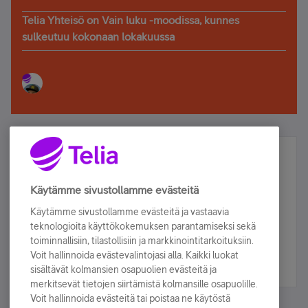
Telia Yhteisö on Vain luku -moodissa, kunnes
sulkeutuu kokonaan lokakuussa
Älä jää paitsi – osallistu ja voita!
Tilaa Telian uutiskirje ja olet mukana arvonnassa.
Käytämme sivustollamme evästeitä
Samalla saat parhaat asiakasedut suoraan
Käytämme sivustollamme evästeitä ja vastaavia
sähköpostiisi.
teknologioita käyttökokemuksen parantamiseksi sekä
toiminnallisiin, tilastollisiin ja markkinointitarkoituksiin.
Voit hallinnoida evästevalintojasi alla. Kaikki luokat
Tilaa nyt
sisältävät kolmansien osapuolien evästeitä ja
merkitsevät tietojen siirtämistä kolmansille osapuolille.
Voit hallinnoida evästeitä tai poistaa ne käytöstä