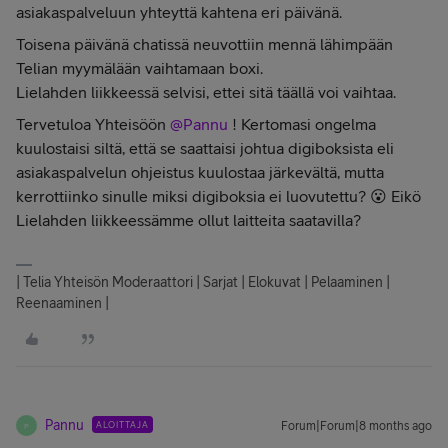
asiakaspalveluun yhteyttä kahtena eri päivänä.
Toisena päivänä chatissä neuvottiin mennä lähimpään
Telian myymälään vaihtamaan boxi.
Lielahden liikkeessä selvisi, ettei sitä täällä voi vaihtaa.
Tervetuloa Yhteisöön ​
@Pannu
! Kertomasi ongelma
kuulostaisi siltä, että se saattaisi johtua digiboksista eli
asiakaspalvelun ohjeistus kuulostaa järkevältä, mutta
kerrottiinko sinulle miksi digiboksia ei luovutettu? 😮 Eikö
Lielahden liikkeessämme ollut laitteita saatavilla?
| Telia Yhteisön Moderaattori | Sarjat | Elokuvat | Pelaaminen |
Reenaaminen |
Pannu
ALOITTAJA
Forum|Forum|8 months ago
P