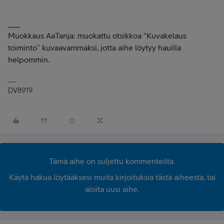
___
Muokkaus AaTanja: muokattu otsikkoa “Kuvakelaus
toiminto” kuvaavammaksi, jotta aihe löytyy hauilla
helpommin.
DV8919
Tämä aihe on suljettu kommenteilta.
Käytä hakua löytääksesi muita kirjoituksia tästä aiheesta, tai
aloita uusi aihe.