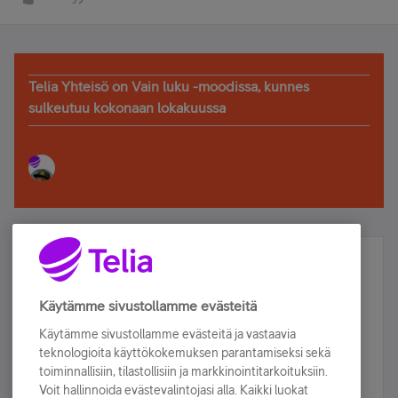
Telia Yhteisö on Vain luku -moodissa, kunnes
sulkeutuu kokonaan lokakuussa
Älä jää paitsi – osallistu ja voita!
Tilaa Telian uutiskirje ja olet mukana arvonnassa.
Käytämme sivustollamme evästeitä
Samalla saat parhaat asiakasedut suoraan
Käytämme sivustollamme evästeitä ja vastaavia
sähköpostiisi.
teknologioita käyttökokemuksen parantamiseksi sekä
toiminnallisiin, tilastollisiin ja markkinointitarkoituksiin.
Voit hallinnoida evästevalintojasi alla. Kaikki luokat
Tilaa nyt