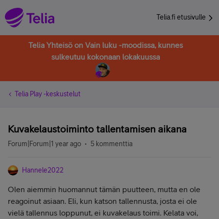
Telia.fi etusivulle
Telia Yhteisö on Vain luku -moodissa, kunnes
sulkeutuu kokonaan lokakuussa
Telia Play -keskustelut
Kuvakelaustoiminto tallentamisen aikana
Forum|Forum|1 year ago
5 kommenttia
Hannele2022
Olen aiemmin huomannut tämän puutteen, mutta en ole
reagoinut asiaan. Eli, kun katson tallennusta, josta ei ole
vielä tallennus loppunut, ei kuvakelaus toimi. Kelata voi,