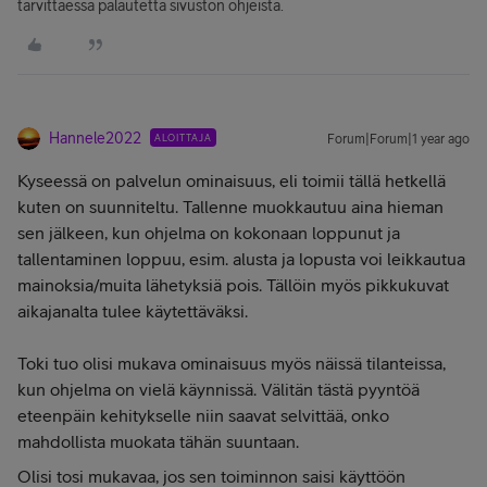
tarvittaessa palautetta sivuston ohjeista.
Hannele2022
ALOITTAJA
Forum|Forum|1 year ago
Kyseessä on palvelun ominaisuus, eli toimii tällä hetkellä
kuten on suunniteltu. Tallenne muokkautuu aina hieman
sen jälkeen, kun ohjelma on kokonaan loppunut ja
tallentaminen loppuu, esim. alusta ja lopusta voi leikkautua
mainoksia/muita lähetyksiä pois. Tällöin myös pikkukuvat
aikajanalta tulee käytettäväksi.
Toki tuo olisi mukava ominaisuus myös näissä tilanteissa,
kun ohjelma on vielä käynnissä. Välitän tästä pyyntöä
eteenpäin kehitykselle niin saavat selvittää, onko
mahdollista muokata tähän suuntaan.
Olisi tosi mukavaa, jos sen toiminnon saisi käyttöön