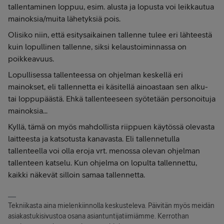
tallentaminen loppuu, esim. alusta ja lopusta voi leikkautua
mainoksia/muita lähetyksiä pois.
Olisiko niin, että esitysaikainen tallenne tulee eri lähteestä
kuin lopullinen tallenne, siksi kelaustoiminnassa on
poikkeavuus.
Lopullisessa tallenteessa on ohjelman keskellä eri
mainokset, eli tallennetta ei käsitellä ainoastaan sen alku-
tai loppupäästä. Ehkä tallenteeseen syötetään personoituja
mainoksia...
Kyllä, tämä on myös mahdollista riippuen käytössä olevasta
laitteesta ja katsotusta kanavasta. Eli tallennetulla
tallenteella voi olla eroja vrt. menossa olevan ohjelman
tallenteen katselu. Kun ohjelma on lopulta tallennettu,
kaikki näkevät silloin samaa tallennetta.
Tekniikasta aina mielenkiinnolla keskusteleva. Päivitän myös meidän
asiakastukisivustoa osana asiantuntijatiimiämme. Kerrothan