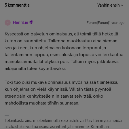
5 kommenttia
Vanhin ensin
HenriLie
Forum|Forum|1 year ago
H
Kyseessä on palvelun ominaisuus, eli toimii tällä hetkellä
kuten on suunniteltu. Tallenne muokkautuu aina hieman
sen jälkeen, kun ohjelma on kokonaan loppunut ja
tallentaminen loppuu, esim. alusta ja lopusta voi leikkautua
mainoksia/muita lähetyksiä pois. Tällöin myös pikkukuvat
aikajanalta tulee käytettäväksi.
Toki tuo olisi mukava ominaisuus myös näissä tilanteissa,
kun ohjelma on vielä käynnissä. Välitän tästä pyyntöä
eteenpäin kehitykselle niin saavat selvittää, onko
mahdollista muokata tähän suuntaan.
Tekniikasta aina mielenkiinnolla keskusteleva. Päivitän myös meidän
asiakastukisivustoa osana asiantuntijatiimiämme. Kerrothan