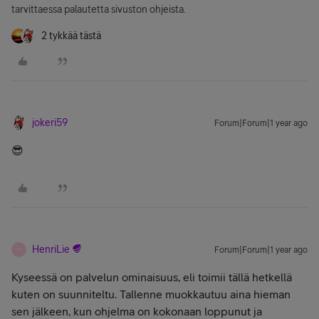
tarvittaessa palautetta sivuston ohjeista.
2 tykkää tästä
jokeri59
Forum|Forum|1 year ago
😎
HenriLie
Forum|Forum|1 year ago
H
Kyseessä on palvelun ominaisuus, eli toimii tällä hetkellä
kuten on suunniteltu. Tallenne muokkautuu aina hieman
sen jälkeen, kun ohjelma on kokonaan loppunut ja