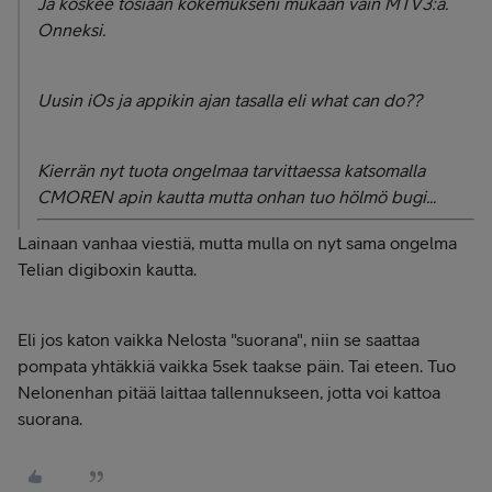
Ja koskee tosiaan kokemukseni mukaan vain MTV3:a.
Onneksi.
Uusin iOs ja appikin ajan tasalla eli what can do??
Kierrän nyt tuota ongelmaa tarvittaessa katsomalla
CMOREN apin kautta mutta onhan tuo hölmö bugi...
Lainaan vanhaa viestiä, mutta mulla on nyt sama ongelma
Telian digiboxin kautta.
Eli jos katon vaikka Nelosta "suorana", niin se saattaa
pompata yhtäkkiä vaikka 5sek taakse päin. Tai eteen. Tuo
Nelonenhan pitää laittaa tallennukseen, jotta voi kattoa
suorana.