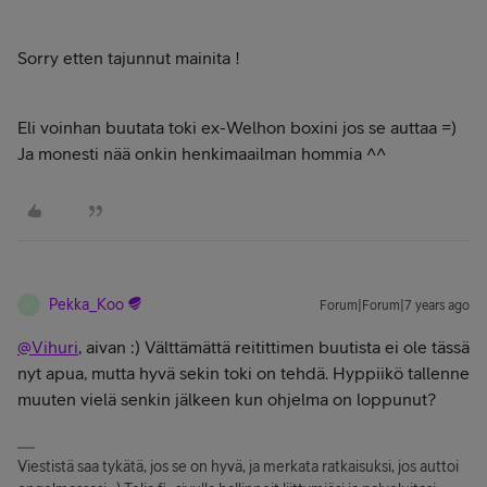
Sorry etten tajunnut mainita !
Eli voinhan buutata toki ex-Welhon boxini jos se auttaa =)
Ja monesti nää onkin henkimaailman hommia ^^
Pekka_Koo
Forum|Forum|7 years ago
P
@Vihuri
, aivan :) Välttämättä reitittimen buutista ei ole tässä
nyt apua, mutta hyvä sekin toki on tehdä. Hyppiikö tallenne
muuten vielä senkin jälkeen kun ohjelma on loppunut?
Viestistä saa tykätä, jos se on hyvä, ja merkata ratkaisuksi, jos auttoi