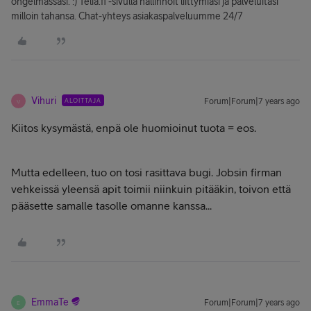
ongelmassasi. :) Telia.fi -sivulla hallinnoit liittymiäsi ja palveluitasi
milloin tahansa. Chat-yhteys asiakaspalveluumme 24/7
Vihuri
ALOITTAJA
Forum|Forum|7 years ago
V
Kiitos kysymästä, enpä ole huomioinut tuota = eos.
Mutta edelleen, tuo on tosi rasittava bugi. Jobsin firman
vehkeissä yleensä apit toimii niinkuin pitääkin, toivon että
pääsette samalle tasolle omanne kanssa...
EmmaTe
Forum|Forum|7 years ago
E