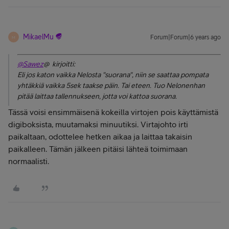
MikaelMu
Forum|Forum|6 years ago
M
@Sawez
@ kirjoitti:
Eli jos katon vaikka Nelosta "suorana", niin se saattaa pompata
yhtäkkiä vaikka 5sek taakse päin. Tai eteen. Tuo Nelonenhan
pitää laittaa tallennukseen, jotta voi kattoa suorana.
Tässä voisi ensimmäisenä kokeilla virtojen pois käyttämistä
digiboksista, muutamaksi minuutiksi. Virtajohto irti
paikaltaan, odottelee hetken aikaa ja laittaa takaisin
paikalleen. Tämän jälkeen pitäisi lähteä toimimaan
normaalisti.