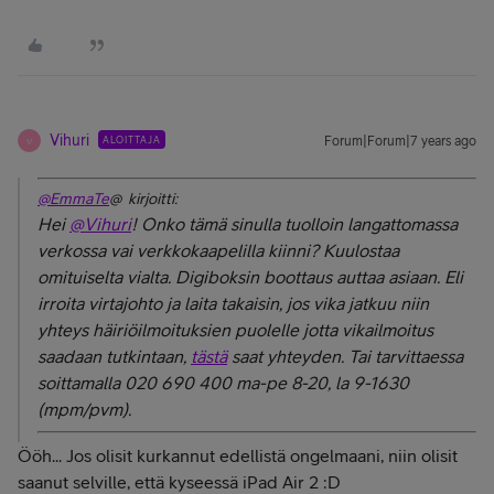
Vihuri
ALOITTAJA
Forum|Forum|7 years ago
V
@EmmaTe
@ kirjoitti:
Hei
@Vihuri
! Onko tämä sinulla tuolloin langattomassa
verkossa vai verkkokaapelilla kiinni? Kuulostaa
omituiselta vialta. Digiboksin boottaus auttaa asiaan. Eli
irroita virtajohto ja laita takaisin, jos vika jatkuu niin
yhteys häiriöilmoituksien puolelle jotta vikailmoitus
saadaan tutkintaan,
tästä
saat yhteyden. Tai tarvittaessa
soittamalla 020 690 400 ma-pe 8-20, la 9-1630
(mpm/pvm).
Ööh... Jos olisit kurkannut edellistä ongelmaani, niin olisit
saanut selville, että kyseessä iPad Air 2 :D