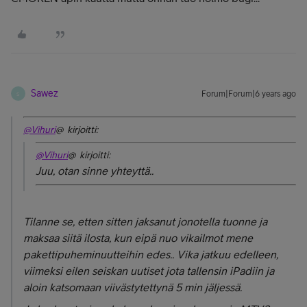
Sawez
Forum|Forum|6 years ago
S
@Vihuri
@ kirjoitti:
@Vihuri
@ kirjoitti:
Juu, otan sinne yhteyttä..
Tilanne se, etten sitten jaksanut jonotella tuonne ja
maksaa siitä ilosta, kun eipä nuo vikailmot mene
pakettipuheminuutteihin edes.. Vika jatkuu edelleen,
viimeksi eilen seiskan uutiset jota tallensin iPadiin ja
aloin katsomaan viivästytettynä 5 min jäljessä.