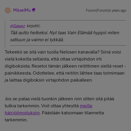
MikaelMu
Forum|Forum|6 years ago
M
@Sawez
kirjoitti:.
Tää autto hetkeksi. Nyt taas Vain Elämää hyppii miten
sattuun ja vaimo ei tykkää.
Tekeekö se sitä vain tuolla Nelosen kanavalla? Siinä voisi
vielä kokeilla sellaista, että ottaa virtajohdon irti
digiboksista. Resetoi tämän jälkeen reitittimen sieltä reset -
painikkeesta. Odottelee, että reititin lähtee taas toimimaan
ja laittaa digiboksin virtajohdon paikalleen.
Jos se palaa vielä tuonkin jälkeen niin sitten sitä pitää
tutkia tarkemmin. Voit ottaa yhteyttä
meille
häiriöilmoituksiin
. Päästään katsomaan tilannetta
tarkemmin.