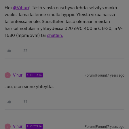
Hei
@Vihuri
! Tästä viasta olisi hyvä tehdä selvitys minkä
vuoksi tämä tallenne sinulla hyppii. Yleistä vikaa näissä
tallenteissa ei ole. Suosittelen tästä olemaan meidän
häiriöilmoituksiin yhteydessä 020 690 400 ark. 8-20, la 9-
1630 (mpm/pvm) tai
chattiin.
Vihuri
ALOITTAJA
Forum|Forum|7 years ago
V
Juu, otan sinne yhteyttä..
Vihuri
ALOITTAJA
Forum|Forum|7 years ago
V