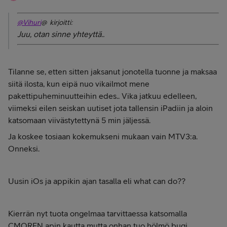
@Vihuri
@ kirjoitti:
Juu, otan sinne yhteyttä..
Tilanne se, etten sitten jaksanut jonotella tuonne ja maksaa
siitä ilosta, kun eipä nuo vikailmot mene
pakettipuheminuutteihin edes.. Vika jatkuu edelleen,
viimeksi eilen seiskan uutiset jota tallensin iPadiin ja aloin
katsomaan viivästytettynä 5 min jäljessä.
Ja koskee tosiaan kokemukseni mukaan vain MTV3:a.
Onneksi.
Uusin iOs ja appikin ajan tasalla eli what can do??
Kierrän nyt tuota ongelmaa tarvittaessa katsomalla
CMOREN apin kautta mutta onhan tuo hölmö bugi...