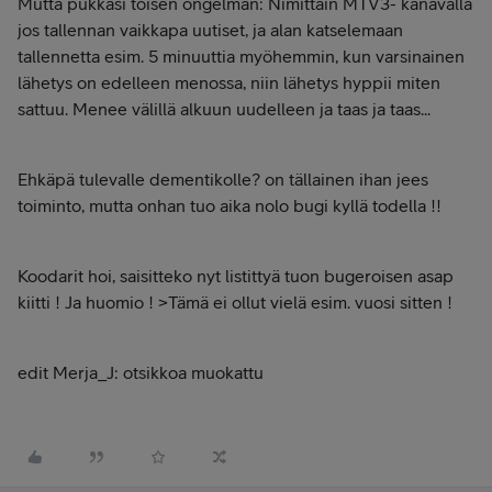
Mutta pukkasi toisen ongelman: Nimittäin MTV3- kanavalla
jos tallennan vaikkapa uutiset, ja alan katselemaan
tallennetta esim. 5 minuuttia myöhemmin, kun varsinainen
lähetys on edelleen menossa, niin lähetys hyppii miten
sattuu. Menee välillä alkuun uudelleen ja taas ja taas...
Ehkäpä tulevalle dementikolle? on tällainen ihan jees
toiminto, mutta onhan tuo aika nolo bugi kyllä todella !!
Koodarit hoi, saisitteko nyt listittyä tuon bugeroisen asap
kiitti ! Ja huomio ! >Tämä ei ollut vielä esim. vuosi sitten !
edit Merja_J: otsikkoa muokattu