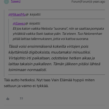
Sawez
Forum|Forum|6 years ago
S
@MikaelMu
@ kirjoitti:
@Sawez
@ kirjoitti:
Eli jos katon vaikka Nelosta "suorana", niin se saattaa pompata
yhtäkkiä vaikka 5sek taakse päin. Tai eteen. Tuo Nelonenhan
pitää laittaa tallennukseen, jotta voi kattoa suorana.
Tässä voisi ensimmäisenä kokeilla virtojen pois
käyttämistä digiboksista, muutamaksi minuutiksi.
Virtajohto irti paikaltaan, odottelee hetken aikaa ja
laittaa takaisin paikalleen. Tämän jälkeen pitäisi lähteä
toimimaan normaalisti.
Tää autto hetkeksi. Nyt taas Vain Elämää hyppii miten
sattuun ja vaimo ei tykkää.