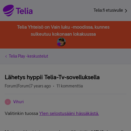
Telia.fi etusivulle
Telia Yhteisö on Vain luku -moodissa, kunnes
sulkeutuu kokonaan lokakuussa
Telia Play -keskustelut
Lähetys hyppii Telia-Tv-sovelluksella
Forum|Forum|7 years ago
11 kommenttia
Vihuri
V
Valitinkin tuossa
Ylen selostusääni hässäkästä.