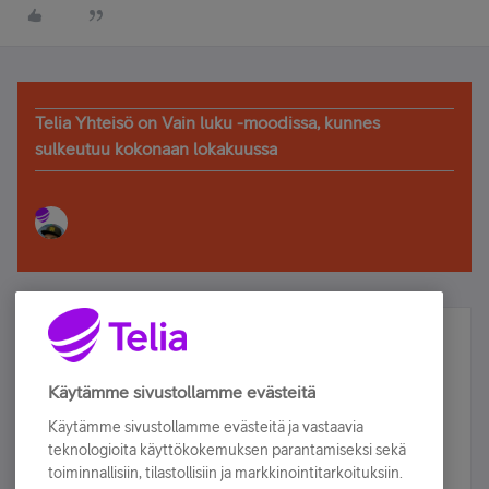
Telia Yhteisö on Vain luku -moodissa, kunnes
sulkeutuu kokonaan lokakuussa
Älä jää paitsi – osallistu ja voita!
Tilaa Telian uutiskirje ja olet mukana arvonnassa.
Käytämme sivustollamme evästeitä
Samalla saat parhaat asiakasedut suoraan
Käytämme sivustollamme evästeitä ja vastaavia
sähköpostiisi.
teknologioita käyttökokemuksen parantamiseksi sekä
toiminnallisiin, tilastollisiin ja markkinointitarkoituksiin.