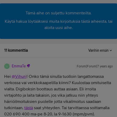
Tämä aihe on suljettu kommenteilta.
Käytä hakua löytääksesi muita kirjoituksia tästä aiheesta, tai
aloita uusi aihe.
11 kommenttia
Vanhin ensin
EmmaTe
Forum|Forum|7 years ago
E
Hei
@Vihuri
! Onko tämä sinulla tuolloin langattomassa
verkossa vai verkkokaapelilla kiinni? Kuulostaa omituiselta
vialta. Digiboksin boottaus auttaa asiaan. Eli irroita
virtajohto ja laita takaisin, jos vika jatkuu niin yhteys
häiriöilmoituksien puolelle jotta vikailmoitus saadaan
tutkintaan,
tästä
saat yhteyden. Tai tarvittaessa soittamalla
020 690 400 ma-pe 8-20, la 9-1630 (mpm/pvm).