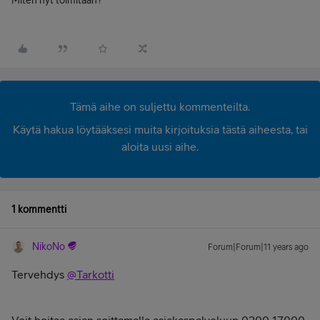
Miten nyt toimitaan?
Tämä aihe on suljettu kommenteilta.
Käytä hakua löytääksesi muita kirjoituksia tästä aiheesta, tai
aloita uusi aihe.
1 kommentti
NikoNo
Forum|Forum|11 years ago
Tervehdys
@Tarkotti