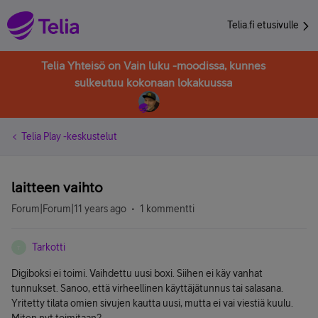
Telia.fi etusivulle
Telia Yhteisö on Vain luku -moodissa, kunnes
sulkeutuu kokonaan lokakuussa
Telia Play -keskustelut
laitteen vaihto
Forum|Forum|11 years ago
1 kommentti
Tarkotti
T
Digiboksi ei toimi. Vaihdettu uusi boxi. Siihen ei käy vanhat
tunnukset. Sanoo, että virheellinen käyttäjätunnus tai salasana.
Yritetty tilata omien sivujen kautta uusi, mutta ei vai viestiä kuulu.