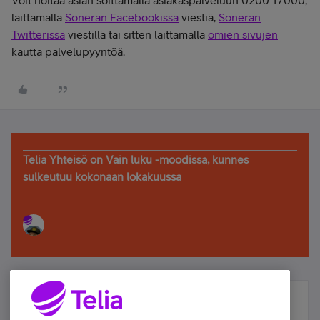
Voit hoitaa asian soittamalla asiakaspalveluun 0200 17000,
laittamalla
Soneran Facebookissa
viestiä,
Soneran
Twitterissä
viestillä tai sitten laittamalla
omien sivujen
kautta palvelupyyntöä.
Telia Yhteisö on Vain luku -moodissa, kunnes
sulkeutuu kokonaan lokakuussa
Älä jää paitsi – osallistu ja voita!