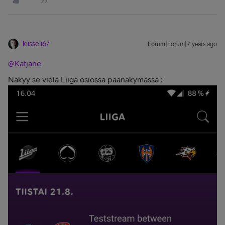
kiisseli67
Forum|Forum|7 years ago
@Katjane
Näkyy se vielä Liiga osiossa päänäkymässä :