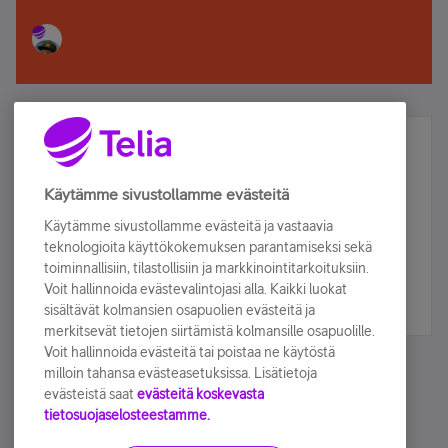
Älä jää paitsi – osallistu ja voita!
Tilaa Telian uutiskirje ja olet mukana arvonnassa.
Käytämme sivustollamme evästeitä
Samalla saat parhaat asiakasedut suoraan
Käytämme sivustollamme evästeitä ja vastaavia
sähköpostiisi.
teknologioita käyttökokemuksen parantamiseksi sekä
toiminnallisiin, tilastollisiin ja markkinointitarkoituksiin.
Voit hallinnoida evästevalintojasi alla. Kaikki luokat
Tilaa nyt
sisältävät kolmansien osapuolien evästeitä ja
merkitsevät tietojen siirtämistä kolmansille osapuolille.
Voit hallinnoida evästeitä tai poistaa ne käytöstä
milloin tahansa evästeasetuksissa. Lisätietoja
evästeistä saat
evästeitä koskevasta
tietosuojaselosteestamme.