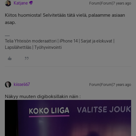
Katjane
Forum|Forum|7 years ago
Kiitos huomiosta! Selvitetääs tätä vielä, palaamme asiaan
asap.
Telia Yhteisön moderaattori | iPhone 14 | Sarjat ja elokuvat |
Lapsilähettiläs | Työhyvinvointi
kiisseli67
Forum|Forum|7 years ago
Näkyy muuten digiboksillakin näin :