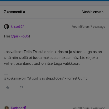
7 kommenttia
Vanhin ensin
kiisseli67
Forum|Forum|7 years ago
Hei
@jarkko35
!
Jos valitset Telia TV:stä ensin kirjastot ja sitten Liiga osion
siitä niin siellä ei tuota maksua ainakaan näy. Liekö joku
virhe lipsahtanut tuohon itse Liiga valikkoon.
#koskamävoin "Stupid is as stupid does" - Forrest Gump
Katjane
Forum|Forum|7 years ago