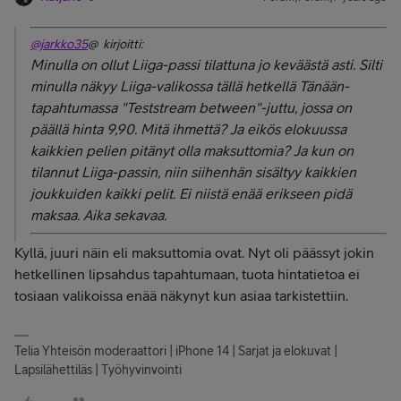
@jarkko35
@ kirjoitti:
Minulla on ollut Liiga-passi tilattuna jo keväästä asti. Silti
minulla näkyy Liiga-valikossa tällä hetkellä Tänään-
tapahtumassa "Teststream between"-juttu, jossa on
päällä hinta 9,90. Mitä ihmettä? Ja eikös elokuussa
kaikkien pelien pitänyt olla maksuttomia? Ja kun on
tilannut Liiga-passin, niin siihenhän sisältyy kaikkien
joukkuiden kaikki pelit. Ei niistä enää erikseen pidä
maksaa. Aika sekavaa.
Kyllä, juuri näin eli maksuttomia ovat. Nyt oli päässyt jokin
hetkellinen lipsahdus tapahtumaan, tuota hintatietoa ei
tosiaan valikoissa enää näkynyt kun asiaa tarkistettiin.
Telia Yhteisön moderaattori | iPhone 14 | Sarjat ja elokuvat |
Lapsilähettiläs | Työhyvinvointi