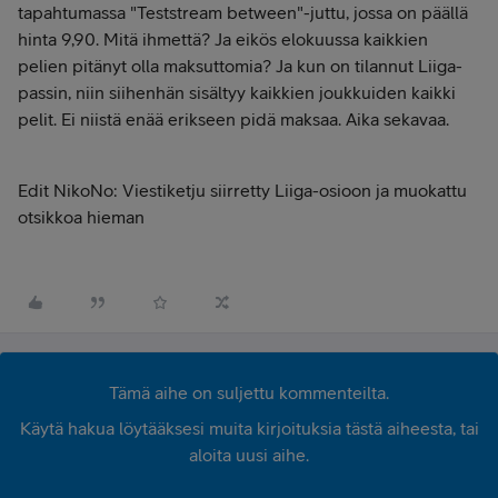
tapahtumassa "Teststream between"-juttu, jossa on päällä
hinta 9,90. Mitä ihmettä? Ja eikös elokuussa kaikkien
pelien pitänyt olla maksuttomia? Ja kun on tilannut Liiga-
passin, niin siihenhän sisältyy kaikkien joukkuiden kaikki
pelit. Ei niistä enää erikseen pidä maksaa. Aika sekavaa.
Edit NikoNo: Viestiketju siirretty Liiga-osioon ja muokattu
otsikkoa hieman
Tämä aihe on suljettu kommenteilta.
Käytä hakua löytääksesi muita kirjoituksia tästä aiheesta, tai
aloita uusi aihe.