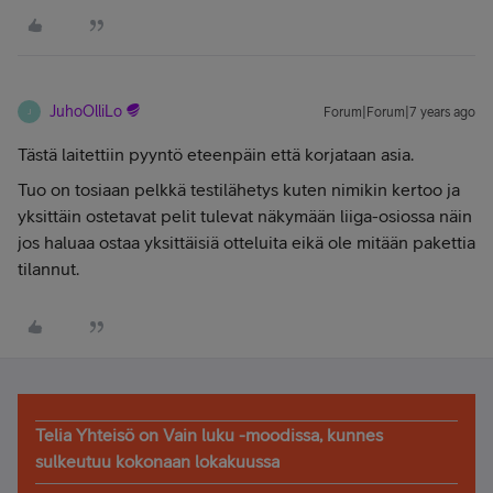
JuhoOlliLo
Forum|Forum|7 years ago
J
Tästä laitettiin pyyntö eteenpäin että korjataan asia.
Tuo on tosiaan pelkkä testilähetys kuten nimikin kertoo ja
yksittäin ostetavat pelit tulevat näkymään liiga-osiossa näin
jos haluaa ostaa yksittäisiä otteluita eikä ole mitään pakettia
tilannut.
Telia Yhteisö on Vain luku -moodissa, kunnes
sulkeutuu kokonaan lokakuussa