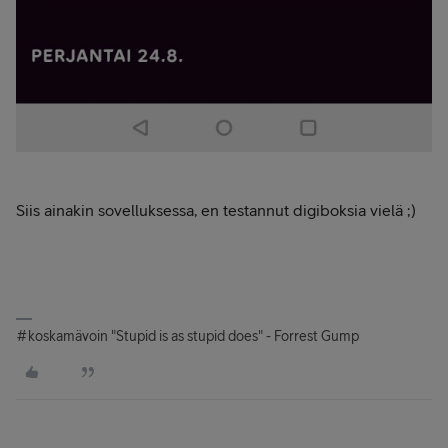
Siis ainakin sovelluksessa, en testannut digiboksia vielä ;)
#koskamävoin "Stupid is as stupid does" - Forrest Gump