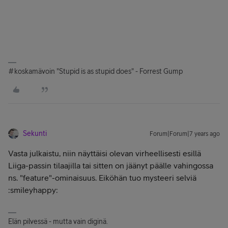
#koskamävoin "Stupid is as stupid does" - Forrest Gump
Sekunti
Forum|Forum|7 years ago
Vasta julkaistu, niin näyttäisi olevan virheellisesti esillä
Liiga-passin tilaajilla tai sitten on jäänyt päälle vahingossa
ns. "feature"-ominaisuus. Eiköhän tuo mysteeri selviä
:smileyhappy:
Elän pilvessä - mutta vain diginä.