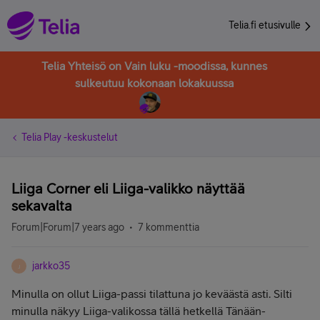
Telia.fi etusivulle
Telia Yhteisö on Vain luku -moodissa, kunnes
sulkeutuu kokonaan lokakuussa
Telia Play -keskustelut
Liiga Corner eli Liiga-valikko näyttää
sekavalta
Forum|Forum|7 years ago
7 kommenttia
jarkko35
J
Minulla on ollut Liiga-passi tilattuna jo keväästä asti. Silti
minulla näkyy Liiga-valikossa tällä hetkellä Tänään-