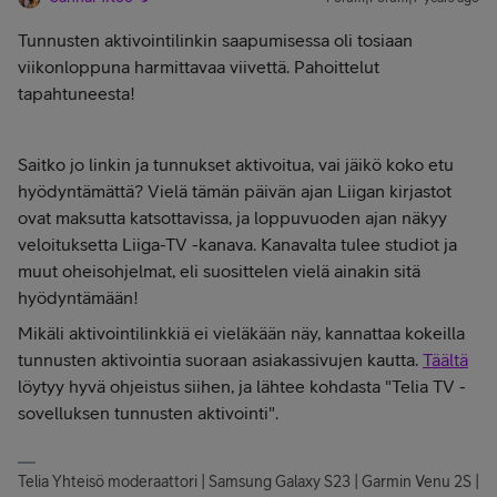
Tunnusten aktivointilinkin saapumisessa oli tosiaan
viikonloppuna harmittavaa viivettä. Pahoittelut
tapahtuneesta!
Saitko jo linkin ja tunnukset aktivoitua, vai jäikö koko etu
hyödyntämättä? Vielä tämän päivän ajan Liigan kirjastot
ovat maksutta katsottavissa, ja loppuvuoden ajan näkyy
veloituksetta Liiga-TV -kanava. Kanavalta tulee studiot ja
muut oheisohjelmat, eli suosittelen vielä ainakin sitä
hyödyntämään!
Mikäli aktivointilinkkiä ei vieläkään näy, kannattaa kokeilla
tunnusten aktivointia suoraan asiakassivujen kautta.
Täältä
löytyy hyvä ohjeistus siihen, ja lähtee kohdasta "Telia TV -
sovelluksen tunnusten aktivointi".
Telia Yhteisö moderaattori | Samsung Galaxy S23 | Garmin Venu 2S |