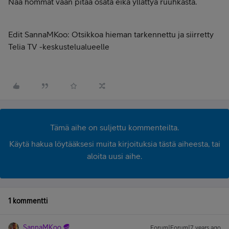
Nää hommat vaan pitää osata eikä yllättyä ruuhkasta.
Edit SannaMKoo: Otsikkoa hieman tarkennettu ja siirretty
Telia TV -keskustelualueelle
Tämä aihe on suljettu kommenteilta.
Käytä hakua löytääksesi muita kirjoituksia tästä aiheesta, tai
aloita uusi aihe.
1 kommentti
SannaMKoo
Forum|Forum|7 years ago