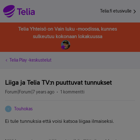
Telia.fi etusivulle
Telia Yhteisö on Vain luku -moodissa, kunnes
sulkeutuu kokonaan lokakuussa
Telia Play -keskustelut
Liiga ja Telia TV:n puuttuvat tunnukset
Forum|Forum|7 years ago
1 kommentti
Touhokas
T
Ei tule tunnuksia että voisi katsoa liigaa ilmaiseksi.