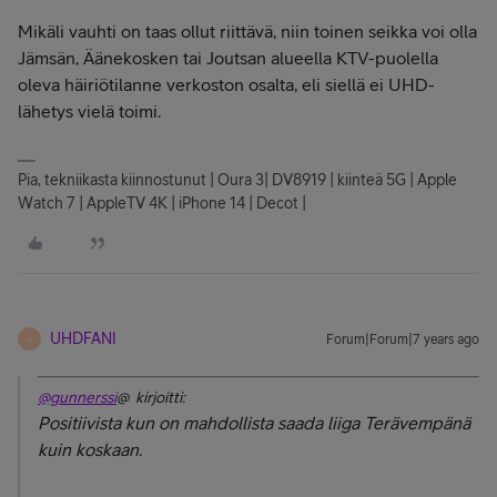
Mikäli vauhti on taas ollut riittävä, niin toinen seikka voi olla
Jämsän, Äänekosken tai Joutsan alueella KTV-puolella
oleva häiriötilanne verkoston osalta, eli siellä ei UHD-
lähetys vielä toimi.
Pia, tekniikasta kiinnostunut | Oura 3| DV8919 | kiinteä 5G | Apple
Watch 7 | AppleTV 4K | iPhone 14 | Decot |
UHDFANI
Forum|Forum|7 years ago
U
@gunnerssi
@ kirjoitti:
Positiivista kun on mahdollista saada liiga Terävempänä
kuin koskaan.