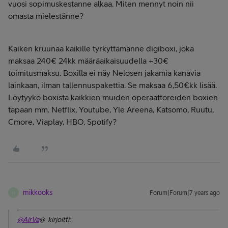
vuosi sopimuskestanne alkaa. Miten mennyt noin nii
omasta mielestänne?
Kaiken kruunaa kaikille tyrkyttämänne digiboxi, joka
maksaa 240€ 24kk määräaikaisuudella +30€
toimitusmaksu. Boxilla ei näy Nelosen jakamia kanavia
lainkaan, ilman tallennuspakettia. Se maksaa 6,50€kk lisää.
Löytyykö boxista kaikkien muiden operaattoreiden boxien
tapaan mm. Netflix, Youtube, Yle Areena, Katsomo, Ruutu,
Cmore, Viaplay, HBO, Spotify?
mikkooks
Forum|Forum|7 years ago
M
@AirVa
@ kirjoitti: