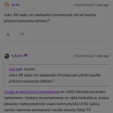
AirVa
Forum|Forum|7 years ago
A
Joko 4K laatu on saatavilla chromecast ultran kautta
pitsiturnauksesta lähtien?
Katjane
Forum|Forum|7 years ago
@AirVa
@ kirjoitti:
Joko 4K laatu on saatavilla chromecast ultran kautta
pitsiturnauksesta lähtien?
Liigan kyselytunnin koosteessa
on UHD-lähetyksiä avattu
tarkemmin. Vastaus kysymykseesi on tällä hetkellä ei, koska
jokainen laiteympäristö vaatii kehitystyötä UHD tukea
varten olemme aloittaneet meille tutusta Telia TV