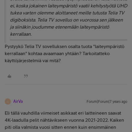
ei, koska jokainen laiteympäristö vaatii kehitystyötä UHD
tukea varten olemme aloittaneet meille tutusta Telia TV
digiboksista. Telia TV sovellus on vuorossa sen jälkeen
ja siinäkin joudumme etenemään laiteympäristö
kerrallaan.
Pystyykö Telia TV sovelluksen osalta tuota "laiteympäristö
kerrallaan" kohtaa avaamaan yhtään? Tarkoitatteko
käyttöjärjestelmiä vai mitä?
AirVa
Forum|Forum|7 years ago
A
Eli tällä vauhdilla viimeiset asikkaat eri laitteineen saavat
4K-laadulla pelit nähtävikseen vuonna 2021-2022. Kaiken
piti olla valmista vuosi sitten ennen kuin ensimmäinen