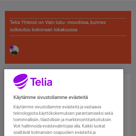
Telia Yhteisö on Vain luku -moodissa, kunnes
sulkeutuu kokonaan lokakuussa
Älä jää paitsi – osallistu ja voita!
Tilaa Telian uutiskirje ja olet mukana arvonnassa.
Käytämme sivustollamme evästeitä
Samalla saat parhaat asiakasedut suoraan
Käytämme sivustollamme evästeitä ja vastaavia
sähköpostiisi.
teknologioita käyttökokemuksen parantamiseksi sekä
toiminnallisiin, tilastollisiin ja markkinointitarkoituksiin.
Voit hallinnoida evästevalintojasi alla. Kaikki luokat
Tilaa nyt
sisältävät kolmansien osapuolien evästeitä ja