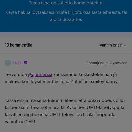
Tämä aihe on suljettu kommenteilta.
Käytä hakua löytääksesi muita kirjoituksia tästä aiheesta, tai
aloita uusi aihe.
10 kommenttia
Vanhin ensin
PiaJo
Forum|Forum|7 years ago
P
Tervetuloa
@gunnerssi
kanssamme keskustelemaan ja
mukava kun löysit meidän Telia Yhteisön :smileyhappy:
Tässä ensimmäisenä tulee mieleen, että onko nopeus ollut
tarpeeksi riittävä netin osalta. Kyseinen UHD-lähetysputki
tarvitsee digiboxin ja UHD-television lisäksi nopeutta
vähintään 25M.