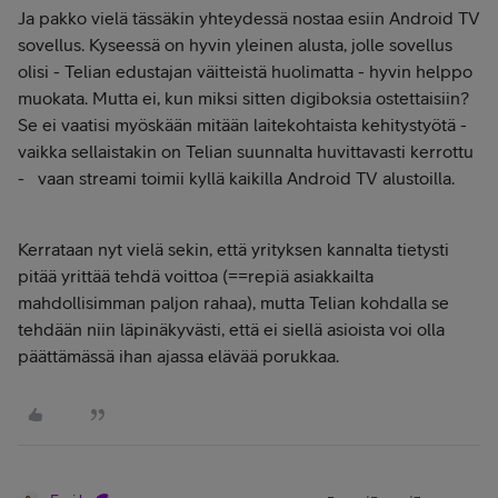
Ja pakko vielä tässäkin yhteydessä nostaa esiin Android TV
sovellus. Kyseessä on hyvin yleinen alusta, jolle sovellus
olisi - Telian edustajan väitteistä huolimatta - hyvin helppo
muokata. Mutta ei, kun miksi sitten digiboksia ostettaisiin?
Se ei vaatisi myöskään mitään laitekohtaista kehitystyötä -
vaikka sellaistakin on Telian suunnalta huvittavasti kerrottu
- vaan streami toimii kyllä kaikilla Android TV alustoilla.
Kerrataan nyt vielä sekin, että yrityksen kannalta tietysti
pitää yrittää tehdä voittoa (==repiä asiakkailta
mahdollisimman paljon rahaa), mutta Telian kohdalla se
tehdään niin läpinäkyvästi, että ei siellä asioista voi olla
päättämässä ihan ajassa elävää porukkaa.