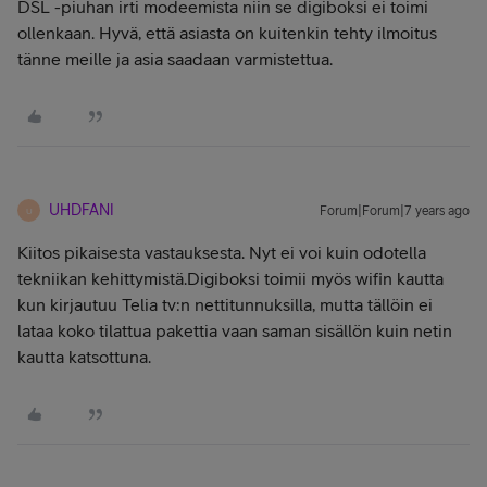
DSL -piuhan irti modeemista niin se digiboksi ei toimi
ollenkaan. Hyvä, että asiasta on kuitenkin tehty ilmoitus
tänne meille ja asia saadaan varmistettua.
UHDFANI
Forum|Forum|7 years ago
U
Kiitos pikaisesta vastauksesta. Nyt ei voi kuin odotella
tekniikan kehittymistä.Digiboksi toimii myös wifin kautta
kun kirjautuu Telia tv:n nettitunnuksilla, mutta tällöin ei
lataa koko tilattua pakettia vaan saman sisällön kuin netin
kautta katsottuna.