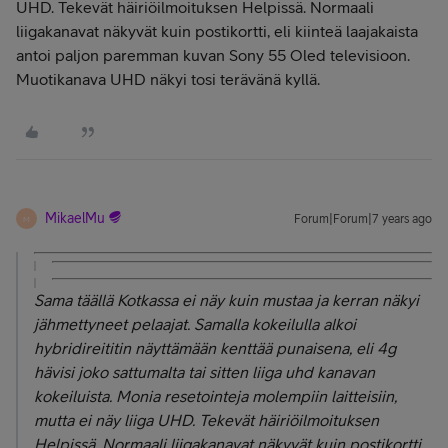
UHD. Tekevät häiriöilmoituksen Helpissä. Normaali
liigakanavat näkyvät kuin postikortti, eli kiinteä laajakaista
antoi paljon paremman kuvan Sony 55 Oled televisioon.
Muotikanava UHD näkyi tosi terävänä kyllä.
MikaelMu
Forum|Forum|7 years ago
M
Sama täällä Kotkassa ei näy kuin mustaa ja kerran näkyi
jähmettyneet pelaajat. Samalla kokeilulla alkoi
hybridireititin näyttämään kenttää punaisena, eli 4g
hävisi joko sattumalta tai sitten liiga uhd kanavan
kokeiluista. Monia resetointeja molempiin laitteisiin,
mutta ei näy liiga UHD. Tekevät häiriöilmoituksen
Helpissä. Normaali liigakanavat näkyvät kuin postikortti,