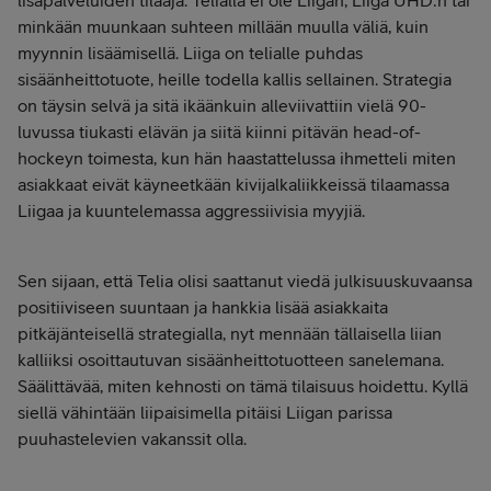
lisäpalveluiden tilaaja. Telialla ei ole Liigan, Liiga UHD:n tai
minkään muunkaan suhteen millään muulla väliä, kuin
myynnin lisäämisellä. Liiga on telialle puhdas
sisäänheittotuote, heille todella kallis sellainen. Strategia
on täysin selvä ja sitä ikäänkuin alleviivattiin vielä 90-
luvussa tiukasti elävän ja siitä kiinni pitävän head-of-
hockeyn toimesta, kun hän haastattelussa ihmetteli miten
asiakkaat eivät käyneetkään kivijalkaliikkeissä tilaamassa
Liigaa ja kuuntelemassa aggressiivisia myyjiä.
Sen sijaan, että Telia olisi saattanut viedä julkisuuskuvaansa
positiiviseen suuntaan ja hankkia lisää asiakkaita
pitkäjänteisellä strategialla, nyt mennään tällaisella liian
kalliiksi osoittautuvan sisäänheittotuotteen sanelemana.
Säälittävää, miten kehnosti on tämä tilaisuus hoidettu. Kyllä
siellä vähintään liipaisimella pitäisi Liigan parissa
puuhastelevien vakanssit olla.