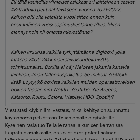
Eli tällä vauhdilla viimeiset asikkaat eri laitteineen saavat
4K-laadulla pelit nähtävikseen vuonna 2021-2022.
Kaiken piti olla valmista vuosi sitten ennen kuin
ensimmäinen vuosi sopimuskestanne alkaa. Miten
mennyt noin nii omasta mielestänne?
Kaiken kruunaa kaikille tyrkyttämänne digiboxi, joka
maksaa 240€ 24kk määräaikaisuudella +30€
toimitusmaksu. Boxilla ei näy Nelosen jakamia kanavia
lainkaan, ilman tallennuspakettia. Se maksaa 6,50€kk
lisää. Löytyykö boxista kaikkien muiden operaattoreiden
boxien tapaan mm. Netflix, Youtube, Yle Areena,
Katsomo, Ruutu, Cmore, Viaplay, HBO, Spotify?
Viestistäsi käykin ilmi vastaus, miksi kehitys on suunnattu
käytännössä pelkästään Telian omalle digiboksille.
Kyseinen rasia tuo Telialle rahaa ja kun sen kerran saa
tuupattua asiakkaalle, on ko. asiakas potentiaalinen