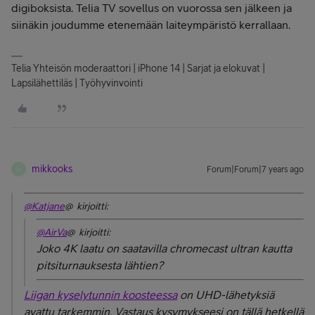
digiboksista. Telia TV sovellus on vuorossa sen jälkeen ja
siinäkin joudumme etenemään laiteympäristö kerrallaan.
Telia Yhteisön moderaattori | iPhone 14 | Sarjat ja elokuvat |
Lapsilähettiläs | Työhyvinvointi
mikkooks
Forum|Forum|7 years ago
M
@Katjane
@ kirjoitti:
@AirVa
@ kirjoitti:
Joko 4K laatu on saatavilla chromecast ultran kautta
pitsiturnauksesta lähtien?
Liigan kyselytunnin koosteessa
on UHD-lähetyksiä
avattu tarkemmin. Vastaus kysymykseesi on tällä hetkellä