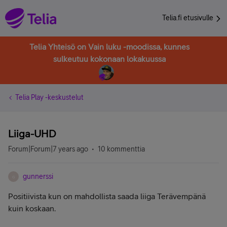
Telia.fi etusivulle
Telia Yhteisö on Vain luku -moodissa, kunnes
sulkeutuu kokonaan lokakuussa
Telia Play -keskustelut
Liiga-UHD
Forum|Forum|7 years ago
10 kommenttia
gunnerssi
G
Positiivista kun on mahdollista saada liiga Terävempänä
kuin koskaan.