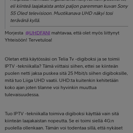
eli kiinteä laajakaista antoi paljon paremman kuvan Sony
55 Oled televisioon. Muotikanava UHD näkyi tosi
terävänä kyllä.
Morjesta
@UHDFANI
mahtavaa, että olet myös liittynyt
Yhteisöön! Tervetuloa!
Oletan että käytössäsi on Telia Tv -digiboksi ja se toimii
IPTV -tekniikalla? Tämä viittaisi siihen, ettei se kiinteän
puolen netti jaksa puskea sitä 25 Mbit/s siihen digiboksille,
mitä tuo Liiga UHD vaatii. UHD:ta kuitenkin kehitetään
koko ajan joten tilanne voi hyvinkin muuttua
tulevaisuudessa.
Tuo IPTV -tekniikalla toimiva digiboksi käyttää vain sitä
kiinteän laajakaistan nopeutta. Se ei toimi siellä 4G:n
puolella ollenkaan. Tämän voi todentaa sillä, että nykäset