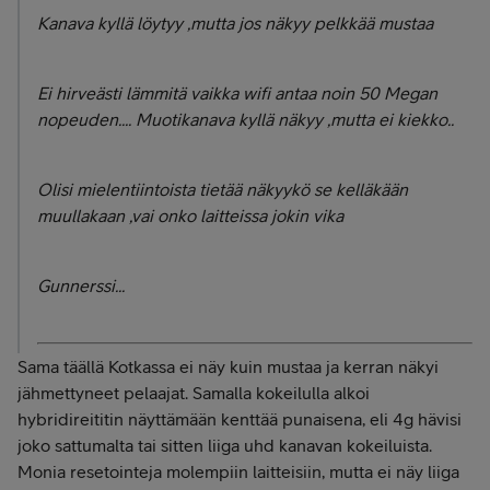
Kanava kyllä löytyy ,mutta jos näkyy pelkkää mustaa
Ei hirveästi lämmitä vaikka wifi antaa noin 50 Megan
nopeuden.... Muotikanava kyllä näkyy ,mutta ei kiekko..
Olisi mielentiintoista tietää näkyykö se kelläkään
muullakaan ,vai onko laitteissa jokin vika
Gunnerssi...
Sama täällä Kotkassa ei näy kuin mustaa ja kerran näkyi
jähmettyneet pelaajat. Samalla kokeilulla alkoi
hybridireititin näyttämään kenttää punaisena, eli 4g hävisi
joko sattumalta tai sitten liiga uhd kanavan kokeiluista.
Monia resetointeja molempiin laitteisiin, mutta ei näy liiga