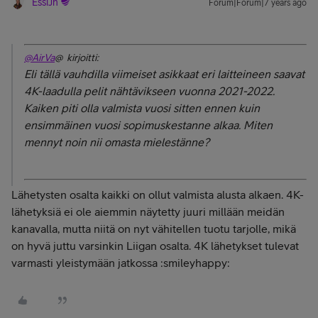
EssiJn
Forum|Forum|7 years ago
@AirVa
@ kirjoitti:
Eli tällä vauhdilla viimeiset asikkaat eri laitteineen saavat
4K-laadulla pelit nähtävikseen vuonna 2021-2022.
Kaiken piti olla valmista vuosi sitten ennen kuin
ensimmäinen vuosi sopimuskestanne alkaa. Miten
mennyt noin nii omasta mielestänne?
Lähetysten osalta kaikki on ollut valmista alusta alkaen. 4K-
lähetyksiä ei ole aiemmin näytetty juuri millään meidän
kanavalla, mutta niitä on nyt vähitellen tuotu tarjolle, mikä
on hyvä juttu varsinkin Liigan osalta. 4K lähetykset tulevat
varmasti yleistymään jatkossa :smileyhappy: