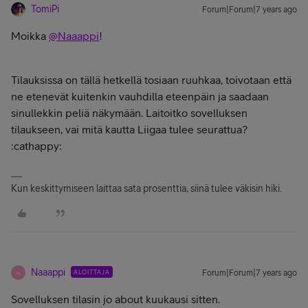
TomiPi
Forum|Forum|7 years ago
Moikka
@Naaappi
!
Tilauksissa on tällä hetkellä tosiaan ruuhkaa, toivotaan että
ne etenevät kuitenkin vauhdilla eteenpäin ja saadaan
sinullekkin peliä näkymään. Laitoitko sovelluksen
tilaukseen, vai mitä kautta Liigaa tulee seurattua?
:cathappy:
Kun keskittymiseen laittaa sata prosenttia, siinä tulee väkisin hiki.
Naaappi
ALOITTAJA
Forum|Forum|7 years ago
N
Sovelluksen tilasin jo about kuukausi sitten.