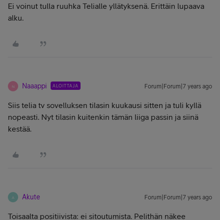
Ei voinut tulla ruuhka Telialle yllätyksenä. Erittäin lupaava
alku.
Naaappi
ALOITTAJA
Forum|Forum|7 years ago
N
Siis telia tv sovelluksen tilasin kuukausi sitten ja tuli kyllä
nopeasti. Nyt tilasin kuitenkin tämän liiga passin ja siinä
kestää.
Akute
Forum|Forum|7 years ago
A
Toisaalta positiivista: ei sitoutumista. Pelithän näkee