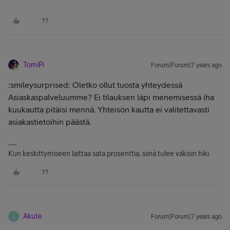
TomiPi
Forum|Forum|7 years ago
:smileysurprised: Oletko ollut tuosta yhteydessä
Asiaskaspalveluumme? Ei tilauksen läpi menemisessä iha
kuukautta pitäisi mennä. Yhteisön kautta ei valitettavasti
asiakastietoihin päästä.
Kun keskittymiseen laittaa sata prosenttia, siinä tulee väkisin hiki.
Akute
Forum|Forum|7 years ago
A