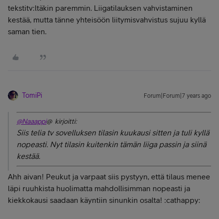
tekstitv:ltäkin paremmin. Liigatilauksen vahvistaminen
kestää, mutta tänne yhteisöön liitymisvahvistus sujuu kyllä
saman tien.
TomiPi
Forum|Forum|7 years ago
@Naaappi
@ kirjoitti:
Siis telia tv sovelluksen tilasin kuukausi sitten ja tuli kyllä
nopeasti. Nyt tilasin kuitenkin tämän liiga passin ja siinä
kestää.
Ahh aivan! Peukut ja varpaat siis pystyyn, että tilaus menee
läpi ruuhkista huolimatta mahdollisimman nopeasti ja
kiekkokausi saadaan käyntiin sinunkin osalta! :cathappy: