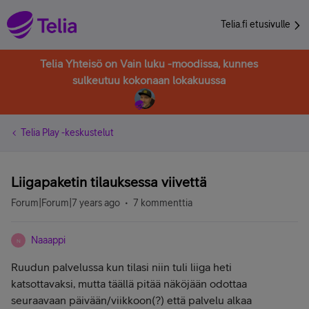
Telia.fi etusivulle
Telia Yhteisö on Vain luku -moodissa, kunnes
sulkeutuu kokonaan lokakuussa
Telia Play -keskustelut
Liigapaketin tilauksessa viivettä
Forum|Forum|7 years ago
7 kommenttia
Naaappi
N
Ruudun palvelussa kun tilasi niin tuli liiga heti
katsottavaksi, mutta täällä pitää näköjään odottaa
seuraavaan päivään/viikkoon(?) että palvelu alkaa