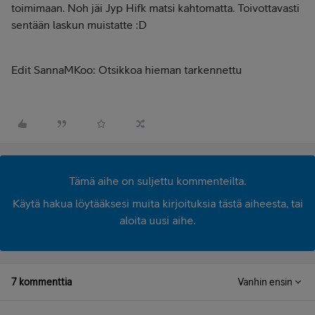
toimimaan. Noh jäi Jyp Hifk matsi kahtomatta. Toivottavasti
sentään laskun muistatte :D
Edit SannaMKoo: Otsikkoa hieman tarkennettu
Tämä aihe on suljettu kommenteilta.
Käytä hakua löytääksesi muita kirjoituksia tästä aiheesta, tai
aloita uusi aihe.
7 kommenttia
Vanhin ensin