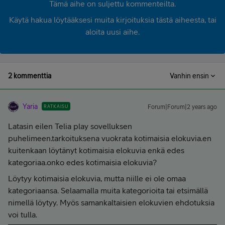
Tämä aihe on suljettu kommenteilta.
Käytä hakua löytääksesi muita kirjoituksia tästä aiheesta, tai
aloita uusi aihe.
2 kommenttia
Vanhin ensin
Yaria
RATKAISU
Forum|Forum|2 years ago
Latasin eilen Telia play sovelluksen
puhelimeen.tarkoituksena vuokrata kotimaisia elokuvia.en
kuitenkaan löytänyt kotimaisia elokuvia enkä edes
kategoriaa.onko edes kotimaisia elokuvia?
Löytyy kotimaisia elokuvia, mutta niille ei ole omaa
kategoriaansa. Selaamalla muita kategorioita tai etsimällä
nimellä löytyy. Myös samankaltaisien elokuvien ehdotuksia
voi tulla.