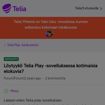
Telia.fi etusivulle
Telia Yhteisö on Vain luku -moodissa, kunnes
sulkeutuu kokonaan lokakuussa
Telia Play -keskustelut
RATKAISTU
Löytyykö Telia Play -sovelluksessa kotimaisia
elokuvia?
Forum|Forum|2 years ago
2 kommenttia
Missu
M
Latasin eilen Telia play sovelluksen