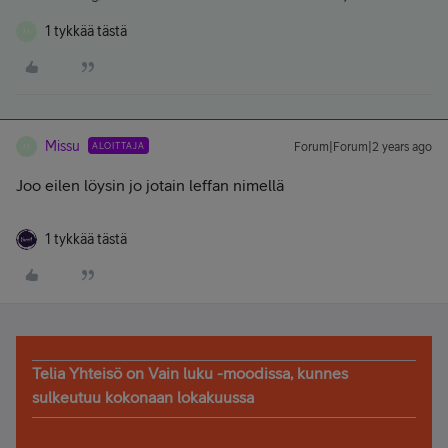
1 tykkää tästä
M
Missu
ALOITTAJA
Forum|Forum|2 years ago
M
Joo eilen löysin jo jotain leffan nimellä
1 tykkää tästä
Telia Yhteisö on Vain luku -moodissa, kunnes
sulkeutuu kokonaan lokakuussa