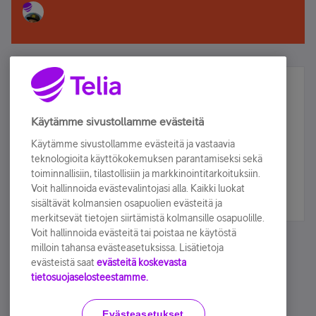
Älä jää paitsi – osallistu ja voita!
Tilaa Telian uutiskirje ja olet mukana arvonnassa.
Käytämme sivustollamme evästeitä
Samalla saat parhaat asiakasedut suoraan
Käytämme sivustollamme evästeitä ja vastaavia
sähköpostiisi.
teknologioita käyttökokemuksen parantamiseksi sekä
toiminnallisiin, tilastollisiin ja markkinointitarkoituksiin.
Voit hallinnoida evästevalintojasi alla. Kaikki luokat
Tilaa nyt
sisältävät kolmansien osapuolien evästeitä ja
merkitsevät tietojen siirtämistä kolmansille osapuolille.
Voit hallinnoida evästeitä tai poistaa ne käytöstä
milloin tahansa evästeasetuksissa. Lisätietoja
evästeistä saat
evästeitä koskevasta
tietosuojaselosteestamme.
Käyttöehdot
Accessibility statement
Evästeasetukset