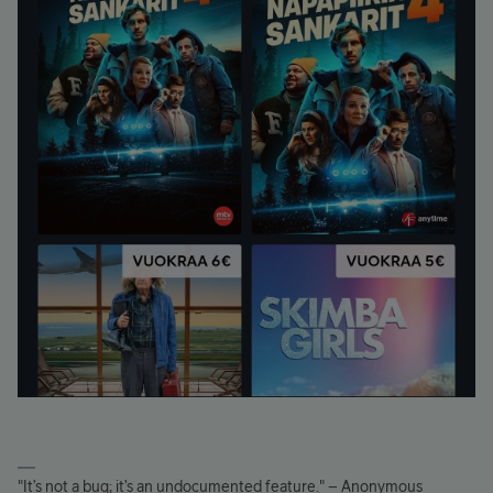
"It’s not a bug; it’s an undocumented feature." – Anonymous