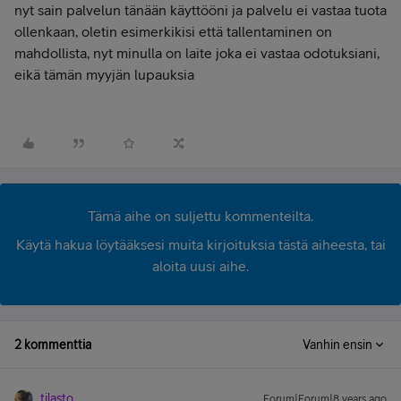
nyt sain palvelun tänään käyttööni ja palvelu ei vastaa tuota
ollenkaan, oletin esimerkikisi että tallentaminen on
mahdollista, nyt minulla on laite joka ei vastaa odotuksiani,
eikä tämän myyjän lupauksia
Tämä aihe on suljettu kommenteilta.
Käytä hakua löytääksesi muita kirjoituksia tästä aiheesta, tai
aloita uusi aihe.
2 kommenttia
Vanhin ensin
tilasto
Forum|Forum|8 years ago