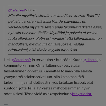
@Catariina9
kirjoitti:
Minulle myytiin/ esiteltiin ensimmöisen kerran Telia TV
palvelu verraten sitä Elisa Viihde palveluun, en
varsinaiselta myyjältä sitten enää tajunnut tarkistaa asiaa,
nyt sain palvelun tänään käyttööni ja palvelu ei vastaa
tuota ollenkaan, oletin esimerkikisi että tallentaminen on
mahdollista, nyt minulla on laite joka ei vastaa
odotuksiani, eikä tämän myyjän lupauksia
Hei
@Catariina9
ja tervetuloa Yhteisöön! Kuten
@tilasto
jo
kommentoikin, niin Oma Tallennus -palvelulla
tallentaminen onnistuu. Kannattaa tosiaan olla asiasta
yhteydessä asiakaspalveluun, niin katsotaan tätä
tarkemmin ja mahdollisesti myös laitetaan lisäpalvelut
kuntoon, jotta Telia TV vastaa mahdollisimman hyvin
odotuksiasi. Tässä vielä asiakaspalvelun
yhteystiedot.