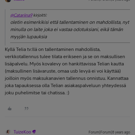
@Catariina9
kirjoitti:
oletin esimerkikisi että tallentaminen on mahdollista, nyt
minulla on laite joka ei vastaa odotuksiani, eikä tämän
myyjän lupauksia
Kyllä Telia tv:llä on tallentaminen mahdollista,
verkkotallennus tulee tilata erikseen ja se on maksullisen
lisäpalvelu. Myös kovalevy on hankittavissa Telian kautta
(maksullinen lisävaruste, omaa usb levyä ei voi käyttää)
joilloin myös maksukanavien tallennus onnistuu. Kannattaa
joka tapauksessa olla Telian asiakaspalveluun yhteydessä
joku puhelimitse tai chatissa. :)
TuizeKoo
Forum|Forum|8 years ago