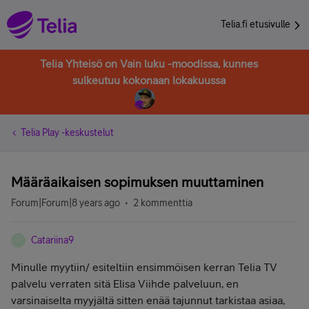
Telia.fi etusivulle
Telia Yhteisö on Vain luku -moodissa, kunnes
sulkeutuu kokonaan lokakuussa
Telia Play -keskustelut
Määräaikaisen sopimuksen muuttaminen
Forum|Forum|8 years ago
2 kommenttia
Catariina9
C
Minulle myytiin/ esiteltiin ensimmöisen kerran Telia TV
palvelu verraten sitä Elisa Viihde palveluun, en
varsinaiselta myyjältä sitten enää tajunnut tarkistaa asiaa,