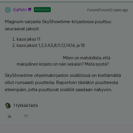
KaPetri
RATKAISU
Forum|Forum|3 years ago
K
Magnum-sarjasta SkyShowtime-kirjastossa puuttuu
seuraavat jaksot:
kausi jakso 11
kausi jaksot 1,2,3,4,5,8,11,12,14,16, ja 18
Miten on mahdollista, että
maksullinen kirjasto on näin sekaisin? Mistä syystä?
SkyShowtime ohjelmakirjaston sisällöissä on kieltämättä
ollut runsaasti puutteita. Raportoin tästäkin puutteesta
eteenpäin, jotta puuttuvat sisällöt saadaan näkyviin.
1 tykkää tästä