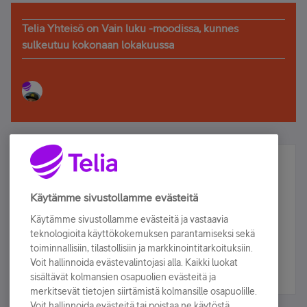
Telia Yhteisö on Vain luku -moodissa, kunnes
sulkeutuu kokonaan lokakuussa
Älä jää paitsi – osallistu ja voita!
Tilaa Telian uutiskirje ja olet mukana arvonnassa.
Käytämme sivustollamme evästeitä
Samalla saat parhaat asiakasedut suoraan
Käytämme sivustollamme evästeitä ja vastaavia
sähköpostiisi.
teknologioita käyttökokemuksen parantamiseksi sekä
toiminnallisiin, tilastollisiin ja markkinointitarkoituksiin.
Voit hallinnoida evästevalintojasi alla. Kaikki luokat
Tilaa nyt
sisältävät kolmansien osapuolien evästeitä ja
merkitsevät tietojen siirtämistä kolmansille osapuolille.
Voit hallinnoida evästeitä tai poistaa ne käytöstä