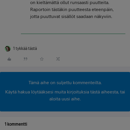
on kieltämättä ollut runsaasti puutteita.
Raportoin tästäkin puutteesta eteenpäin,
jotta puuttuvat sisällöt saadaan näkyviin.
1 tykkää tästä
Tämä aihe on suljettu kommenteilta.
Käytä hakua löytääksesi muita kirjoituksia tästä aiheesta, tai
aloita uusi aihe.
1 kommentti