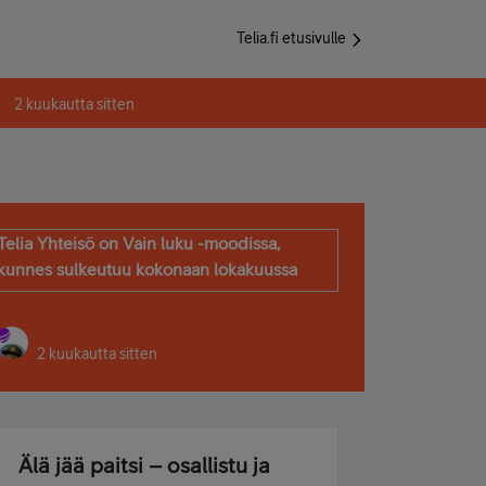
Telia.fi etusivulle
2 kuukautta sitten
Telia Yhteisö on Vain luku -moodissa,
kunnes sulkeutuu kokonaan lokakuussa
2 kuukautta sitten
Älä jää paitsi – osallistu ja