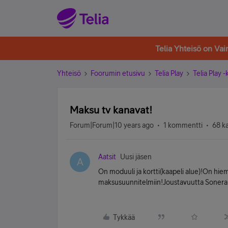
Telia Yhteisö on Va
Yhteisö
Foorumin etusivu
Telia Play
Telia Play 
Maksu tv kanavat!
Forum|Forum|10 years ago
1 kommentti
68 k
Aatsit
Uusi jäsen
A
On moduuli ja kortti(kaapeli alue)!On hie
maksusuunnitelmiin!Joustavuutta Sonera 
Tykkää