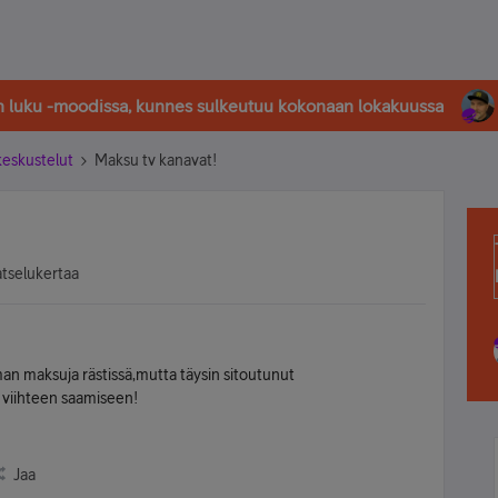
in luku -moodissa, kunnes sulkeutuu kokonaan lokakuussa
-keskustelut
Maksu tv kanavat!
atselukertaa
man maksuja rästissä,mutta täysin sitoutunut
viihteen saamiseen!
Jaa