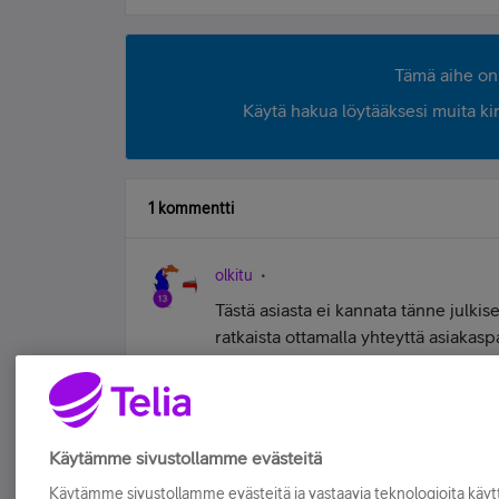
Tämä aihe on 
Käytä hakua löytääksesi muita kirjo
1 kommentti
olkitu
Tästä asiasta ei kannata tänne julkis
ratkaista ottamalla yhteyttä asiakasp
lomakkeella.
Tykkää
Käytämme sivustollamme evästeitä
Käytämme sivustollamme evästeitä ja vastaavia teknologioita kä