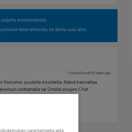
suljettu kommenteilta.
ituksia tästä aiheesta, tai aloita uusi aihe.
Forum|Forum|10 years ago
en foorumin puolelle kirjoitella. Nämä kannattaa
alveluun soittamalla tai Omilta sivujen Chat
yttökokemuksen parantamiseksi sekä