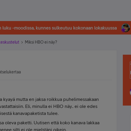
in luku -moodissa, kunnes sulkeutuu kokonaan lokakuussa
-keskustelut
Miksi HBO ei näy?
atselukertaa
va kyayä mutta en jaksa roikkua puhelimessakaan
stattaisiin. Eli, minulla ei HBO näy.. ei ole edes
eisestä kanavapaketista tulee.
ssa oleva paketti. Uutisen että koko kanava lakkaa
nee silti ei ole mielstäni oikein.