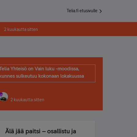
Telia.fi etusivulle
2 kuukautta sitten
Telia Yhteisö on Vain luku -moodissa,
kunnes sulkeutuu kokonaan lokakuussa
2 kuukautta sitten
Älä jää paitsi – osallistu ja