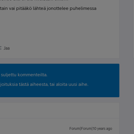
otain vai pitääkö lähteä jonottelee puhelimessa
Jaa
suljettu kommenteilta.
ituksia tästä aiheesta, tai aloita uusi aihe.
Forum|Forum|10 years ago