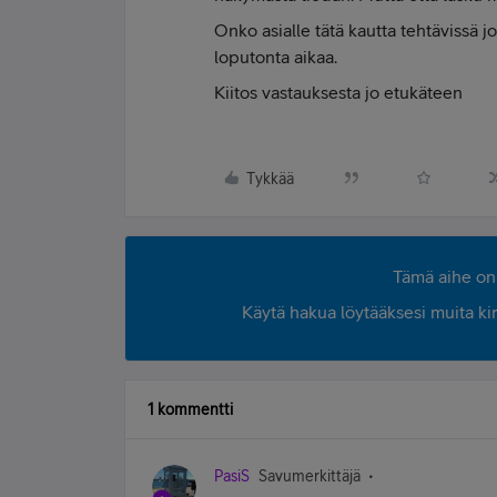
Onko asialle tätä kautta tehtävissä j
loputonta aikaa.
Kiitos vastauksesta jo etukäteen
Tykkää
Tämä aihe on 
Käytä hakua löytääksesi muita kirjo
1 kommentti
PasiS
Savumerkittäjä