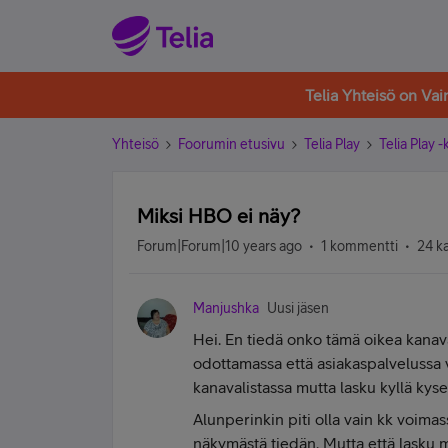
Telia Yhteisö on Va
Yhteisö
Foorumin etusivu
Telia Play
Telia Play 
Miksi HBO ei näy?
Forum|Forum|10 years ago
1 kommentti
24 k
Manjushka
Uusi jäsen
Hei. En tiedä onko tämä oikea kana
odottamassa että asiakaspalvelussa va
kanavalistassa mutta lasku kyllä kys
Alunperinkin piti olla vain kk voima
näkymästä tiedän. Mutta että lasku me