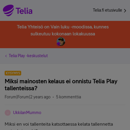
Telia.fi etusivulle
Telia Yhteisö on Vain luku -moodissa, kunnes
sulkeutuu kokonaan lokakuussa
Telia Play -keskustelut
KYSYMYS
Miksi mainosten kelaus ei onnistu Telia Play
tallenteissa?
Forum|Forum|2 years ago
5 kommenttia
UkkilanMummo
U
Miksi en voi tallenteita katsottaessa kelata tallennetta