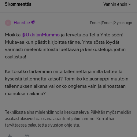
5 kommenttia
Vanhin ensin
HenriLie
Forum|Forum|2 years ago
H
Moikka
@UkkilanMummo
ja tervetuloa Telia Yhteisöön!
Mukavaa kun päätit kirjoittaa tänne. Yhteisöstä löydät
varmasti mielenkiintoista luettavaa ja keskusteluja, joihin
osallistua!
Kertoisitko tarkemmin mitä tallennetta ja millä laitteella
kyseistä tallennetta katsot? Toimiiko kelausnappi muutoin
tallennuksen aikana vai onko onglema vain ja ainoastaan
mainoksen aikana?
Tekniikasta aina mielenkiinnolla keskusteleva. Päivitän myös meidän
asiakastukisivustoa osana asiantuntijatiimiämme. Kerrothan
tarvittaessa palautetta sivuston ohjeista.