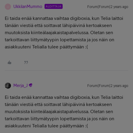
UkkilanMummo
ALOITTAJA
Forum|Forum|2 years ago
U
Ei taida enää kannattaa vaihtaa digiboxia, kun Telia laittoi
tänään viestiä että soittavat lähipäivinä kertoakseen
muutoksista kiinteälaajakaistapalvelussa. Oletan sen
tarkoittavan liittymätyypin lopettamista ja jos näin on
asiakkuuteni Telialla tulee päättymään :(
Merja_J
Forum|Forum|2 years ago
Ei taida enää kannattaa vaihtaa digiboxia, kun Telia laittoi
tänään viestiä että soittavat lähipäivinä kertoakseen
muutoksista kiinteälaajakaistapalvelussa. Oletan sen
tarkoittavan liittymätyypin lopettamista ja jos näin on
asiakkuuteni Telialla tulee päättymään :(