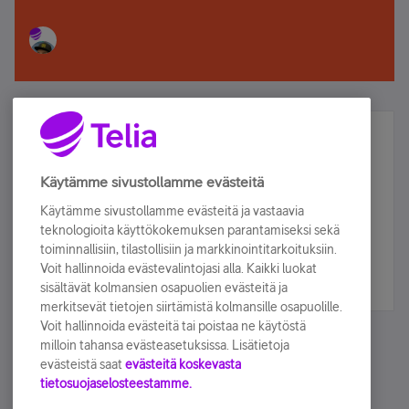
Älä jää paitsi – osallistu ja voita!
Tilaa Telian uutiskirje ja olet mukana arvonnassa.
Käytämme sivustollamme evästeitä
Samalla saat parhaat asiakasedut suoraan
Käytämme sivustollamme evästeitä ja vastaavia
sähköpostiisi.
teknologioita käyttökokemuksen parantamiseksi sekä
toiminnallisiin, tilastollisiin ja markkinointitarkoituksiin.
Voit hallinnoida evästevalintojasi alla. Kaikki luokat
Tilaa nyt
sisältävät kolmansien osapuolien evästeitä ja
merkitsevät tietojen siirtämistä kolmansille osapuolille.
Voit hallinnoida evästeitä tai poistaa ne käytöstä
milloin tahansa evästeasetuksissa. Lisätietoja
evästeistä saat
evästeitä koskevasta
tietosuojaselosteestamme.