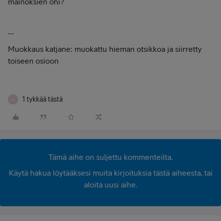
mainoksien ohi?
--
Muokkaus katjane: muokattu hieman otsikkoa ja siirretty
toiseen osioon
1 tykkää tästä
H
Tämä aihe on suljettu kommenteilta.
Käytä hakua löytääksesi muita kirjoituksia tästä aiheesta, tai
aloita uusi aihe.