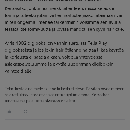
Kertoisitko jonkun esimerkkitallenteen, missä kelaus ei
toimi ja tuleeko jotain virheilmoitusta/ jääkö lataamaan vai
miten ongelma ilmenee tarkemmin? Voisimme sen avulla
testata itse toimivuutta ja löytää mahdollisen syyn häiriölle.
Arris 4302 digiboksi on vanhin tuetuista Telia Play
digibokseista ja jos jokin häiriötilanne haittaa liikaa käyttöä
ja korjausta ei saada aikaan, voit olla yhteydessä
asiakaspalveluumme ja pyytää uudemman digiboksin
vaihtoa tilalle.
Tekniikasta aina mielenkiinnolla keskusteleva. Päivitän myös meidän
asiakastukisivustoa osana asiantuntijatiimiämme. Kerrothan
tarvittaessa palautetta sivuston ohjeista.