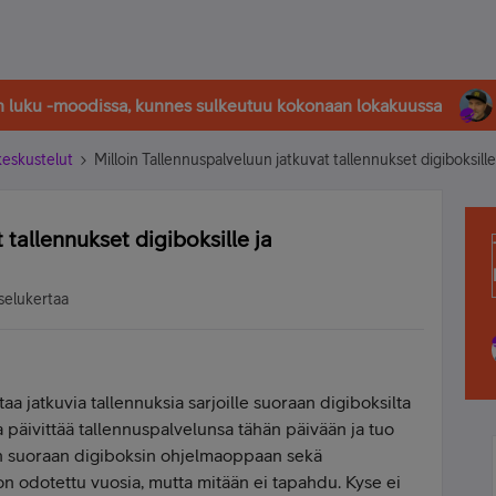
in luku -moodissa, kunnes sulkeutuu kokonaan lokakuussa
-keskustelut
Milloin Tallennuspalveluun jatkuvat tallennukset digiboksill
 tallennukset digiboksille ja
selukertaa
staa jatkuvia tallennuksia sarjoille suoraan digiboksilta
a päivittää tallennuspalvelunsa tähän päivään ja tuo
in suoraan digiboksin ohjelmaoppaan sekä
on odotettu vuosia, mutta mitään ei tapahdu. Kyse ei