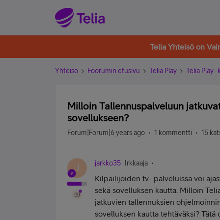
Telia Yhteisö on Va
Yhteisö
Foorumin etusivu
Telia Play
Telia Play 
Milloin Tallennuspalveluun jatkuvat
sovellukseen?
Forum|Forum|6 years ago
1 kommentti
15 kat
jarkko35
Irkkaaja
J
Kilpailijoiden tv- palveluissa voi aja
sekä sovelluksen kautta. Milloin Teli
jatkuvien tallennuksien ohjelmoinn
sovelluksen kautta tehtäväksi? Tätä 