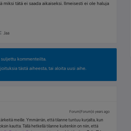
 miksi tätä ei saada aikaiseksi. Ilmeisesti ei ole haluja
Jaa
suljettu kommenteilta.
ituksia tästä aiheesta, tai aloita uusi aihe.
Forum|Forum|6 years ago
tärkeitä meille. Ymmärrän, että tilanne tuntuu kurjalta, kun
sin kautta. Tällä hetkellä tilanne kuitenkin on niin, että