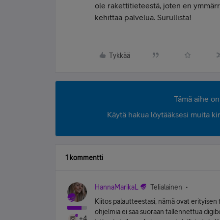
ole rakettitieteestä, joten en ymmärrä
kehittää palvelua. Surullista!
Tykkää
Tämä aihe on 
Käytä hakua löytääksesi muita kirjo
1 kommentti
HannaMarikaL
Telialainen
Kiitos palautteestasi, nämä ovat erityisen 
ohjelmia ei saa suoraan tallennettua digibok
+4