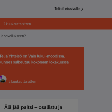
Telia.fi etusivulle
2 kuukautta sitten
e ja sovellukseen?
Telia Yhteisö on Vain luku -moodissa,
kunnes sulkeutuu kokonaan lokakuussa
2 kuukautta sitten
Älä jää paitsi – osallistu ja