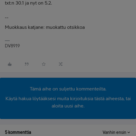
txt:n 30.1 ja nyt on 5.2.
--
Muokkaus katjane: muokattu otsikkoa
DV8919
Tämä aihe on suljettu kommenteilta.
Käytä hakua löytääksesi muita kirjoituksia tästä aiheesta, tai
aloita uusi aihe.
5 kommenttia
Vanhin ensin