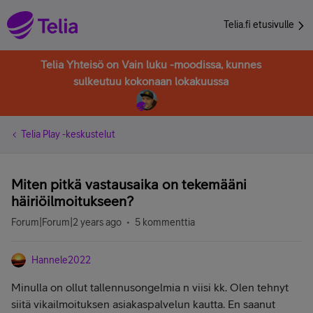
Telia.fi etusivulle
Telia Yhteisö on Vain luku -moodissa, kunnes
sulkeutuu kokonaan lokakuussa
Telia Play -keskustelut
Miten pitkä vastausaika on tekemääni
häiriöilmoitukseen?
Forum|Forum|2 years ago
5 kommenttia
Hannele2022
Minulla on ollut tallennusongelmia n viisi kk. Olen tehnyt
siitä vikailmoituksen asiakaspalvelun kautta. En saanut