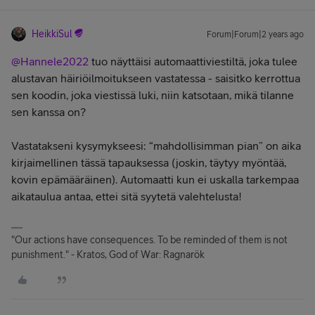
HeikkiSul
Forum|Forum|2 years ago
@Hannele2022
tuo näyttäisi automaattiviestiltä, joka tulee
alustavan häiriöilmoitukseen vastatessa - saisitko kerrottua
sen koodin, joka viestissä luki, niin katsotaan, mikä tilanne
sen kanssa on?
Vastatakseni kysymykseesi: “mahdollisimman pian” on aika
kirjaimellinen tässä tapauksessa (joskin, täytyy myöntää,
kovin epämääräinen). Automaatti kun ei uskalla tarkempaa
aikataulua antaa, ettei sitä syytetä valehtelusta!
"Our actions have consequences. To be reminded of them is not
punishment." - Kratos, God of War: Ragnarök