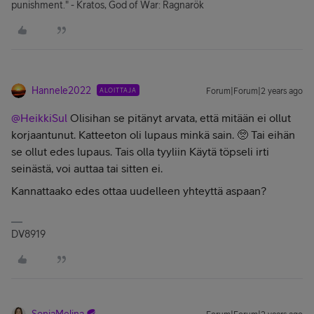
punishment." - Kratos, God of War: Ragnarök
Hannele2022
ALOITTAJA
Forum|Forum|2 years ago
@HeikkiSul
Olisihan se pitänyt arvata, että mitään ei ollut
korjaantunut. Katteeton oli lupaus minkä sain. 🥺 Tai eihän
se ollut edes lupaus. Tais olla tyyliin Käytä töpseli irti
seinästä, voi auttaa tai sitten ei.
Kannattaako edes ottaa uudelleen yhteyttä aspaan?
DV8919
SonjaMelina