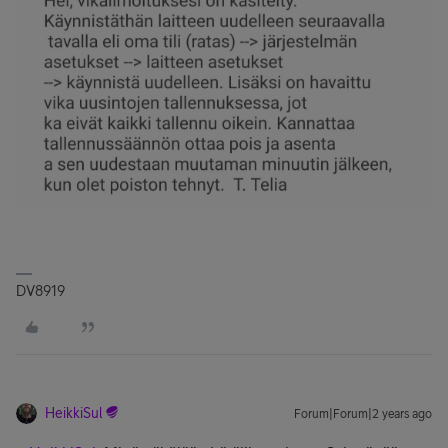
DV8919
HeikkiSul
Forum|Forum|2 years ago