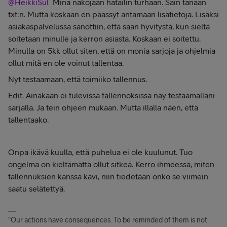
@HeikkiSul
Minä näköjään hätäilin turhaan. Sain tänään
txt:n. Mutta koskaan en päässyt antamaan lisätietoja. Lisäksi
asiakaspalvelussa sanottiin, että saan hyvitystä, kun sieltä
soitetaan minulle ja kerron asiasta. Koskaan ei soitettu.
Minulla on 5kk ollut siten, että on monia sarjoja ja ohjelmia
ollut mitä en ole voinut tallentaa.
Nyt testaamaan, että toimiiko tallennus.
Edit. Ainakaan ei tulevissa tallennoksissa näy testaamallani
sarjalla. Ja tein ohjeen mukaan. Mutta illalla näen, että
tallentaako.
Onpa ikävä kuulla, että puhelua ei ole kuulunut. Tuo
ongelma on kieltämättä ollut sitkeä. Kerro ihmeessä, miten
tallennuksien kanssa kävi, niin tiedetään onko se viimein
saatu selätettyä.
"Our actions have consequences. To be reminded of them is not