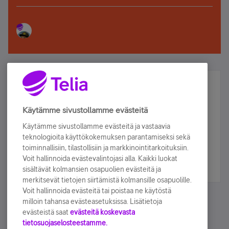
Älä jää paitsi – osallistu ja voita!
Tilaa Telian uutiskirje ja olet mukana arvonnassa.
Käytämme sivustollamme evästeitä
Samalla saat parhaat asiakasedut suoraan
Käytämme sivustollamme evästeitä ja vastaavia
sähköpostiisi.
teknologioita käyttökokemuksen parantamiseksi sekä
toiminnallisiin, tilastollisiin ja markkinointitarkoituksiin.
Voit hallinnoida evästevalintojasi alla. Kaikki luokat
Tilaa nyt
sisältävät kolmansien osapuolien evästeitä ja
merkitsevät tietojen siirtämistä kolmansille osapuolille.
Voit hallinnoida evästeitä tai poistaa ne käytöstä
milloin tahansa evästeasetuksissa. Lisätietoja
evästeistä saat
evästeitä koskevasta
tietosuojaselosteestamme.