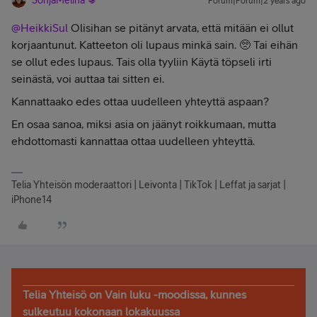
Forum|Forum|2 years ago
@HeikkiSul
Olisihan se pitänyt arvata, että mitään ei ollut
korjaantunut. Katteeton oli lupaus minkä sain. 🥺 Tai eihän
se ollut edes lupaus. Tais olla tyyliin Käytä töpseli irti
seinästä, voi auttaa tai sitten ei.
Kannattaako edes ottaa uudelleen yhteyttä aspaan?
En osaa sanoa, miksi asia on jäänyt roikkumaan, mutta
ehdottomasti kannattaa ottaa uudelleen yhteyttä.
Telia Yhteisön moderaattori | Leivonta | TikTok | Leffat ja sarjat |
iPhone14
Telia Yhteisö on Vain luku -moodissa, kunnes
sulkeutuu kokonaan lokakuussa