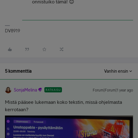
onnistuiko tämä! 😊
DV8919
5 kommenttia
Vanhin ensin
SonjaMelina
RATKAISU
Forum|Forum|1 year ago
Mistä pääsee lukemaan koko tekstin, missä ohjelmasta
kerrotaan?