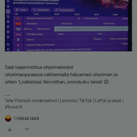
Saat laajennettua ohjelmatiedot
ohjelmaoppaassa valitsemalla haluamasi ohjelman ja
sitten ‘Lisätietoja’. Kerrothan, onnistuiko tämä! 😊
Telia Yhteisön moderaattori | Leivonta | TikTok | Leffat ja sarjat |
iPhone14
1 tykkää tästä