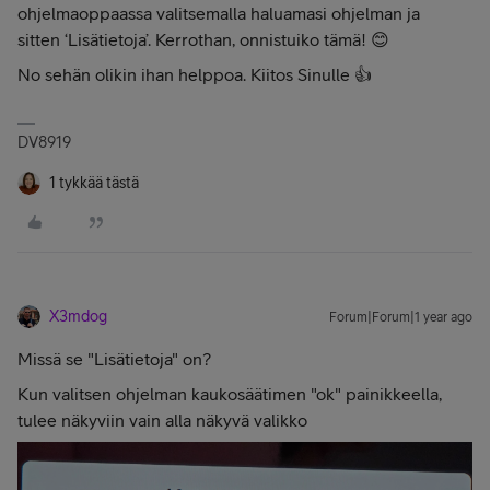
ohjelmaoppaassa valitsemalla haluamasi ohjelman ja
sitten ‘Lisätietoja’. Kerrothan, onnistuiko tämä! 😊
No sehän olikin ihan helppoa. Kiitos Sinulle 👍
DV8919
1 tykkää tästä
X3mdog
Forum|Forum|1 year ago
Missä se "Lisätietoja" on?
Kun valitsen ohjelman kaukosäätimen "ok" painikkeella,
tulee näkyviin vain alla näkyvä valikko