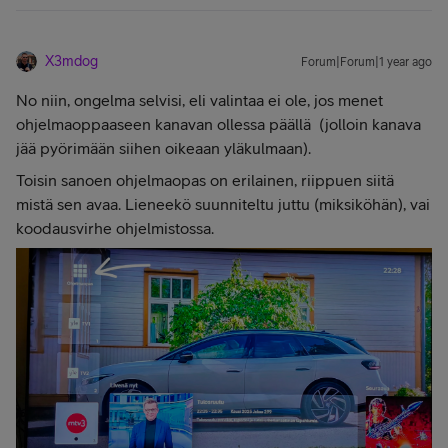
X3mdog
Forum|Forum|1 year ago
No niin, ongelma selvisi, eli valintaa ei ole, jos menet
ohjelmaoppaaseen kanavan ollessa päällä (jolloin kanava
jää pyörimään siihen oikeaan yläkulmaan).
Toisin sanoen ohjelmaopas on erilainen, riippuen siitä
mistä sen avaa. Lieneekö suunniteltu juttu (miksiköhän), vai
koodausvirhe ohjelmistossa.