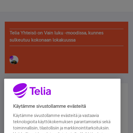
Telia Yhteisö on Vain luku -moodissa, kunnes
sulkeutuu kokonaan lokakuussa
Älä jää paitsi – osallistu ja voita!
Tilaa Telian uutiskirje ja olet mukana arvonnassa.
Käytämme sivustollamme evästeitä
Samalla saat parhaat asiakasedut suoraan
Käytämme sivustollamme evästeitä ja vastaavia
sähköpostiisi.
teknologioita käyttökokemuksen parantamiseksi sekä
toiminnallisiin, tilastollisiin ja markkinointitarkoituksiin.