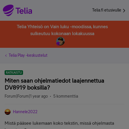
Telia.fi etusivulle
Telia Yhteisö on Vain luku -moodissa, kunnes
sulkeutuu kokonaan lokakuussa
Telia Play -keskustelut
RATKAISTU
Miten saan ohjelmatiedot laajennettua
DV8919 boksilla?
Forum|Forum|1 year ago
5 kommenttia
Hannele2022
Mistä pääsee lukemaan koko tekstin, missä ohjelmasta