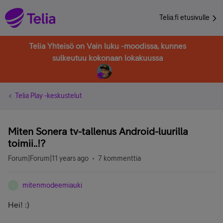
Telia.fi etusivulle
Telia Yhteisö on Vain luku -moodissa, kunnes
sulkeutuu kokonaan lokakuussa
Telia Play -keskustelut
Miten Sonera tv-tallenus Android-luurilla
toimii..!?
Forum|Forum|11 years ago
7 kommenttia
mitenmodeemiauki
M
Hei! :)