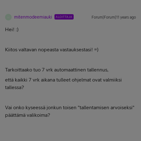
mitenmodeemiauki
ALOITTAJA
Forum|Forum|11 years ago
M
Hei! :)
Kiitos valtavan nopeasta vastauksestasi! =)
Tarkoittaako tuo 7 vrk automaattinen tallennus,
että kaikki 7 vrk aikana tulleet ohjelmat ovat valmiiksi
tallessa?
Vai onko kyseessä jonkun toisen "tallentamisen arvoiseksi"
päättämä valikoima?