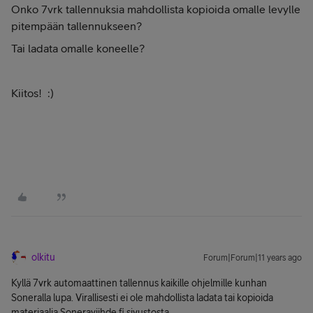
Onko 7vrk tallennuksia mahdollista kopioida omalle levylle
pitempään tallennukseen?
Tai ladata omalle koneelle?
Kiitos! :)
olkitu
Forum|Forum|11 years ago
Kyllä 7vrk automaattinen tallennus kaikille ohjelmille kunhan
Soneralla lupa. Virallisesti ei ole mahdollista ladata tai kopioida
materiaalia Soneraviihde.fi sivustosta,