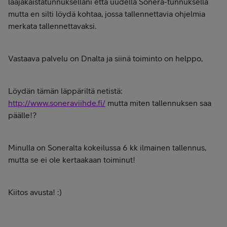
laajakaistatunnuksellani että uudella Sonera-tunnuksella
mutta en silti löydä kohtaa, jossa tallennettavia ohjelmia
merkata tallennettavaksi.
Vastaava palvelu on Dnalta ja siinä toiminto on helppo,
Löydän tämän läppäriltä netistä:
http://www.soneraviihde.fi/
mutta miten tallennuksen saa
päälle!?
Minulla on Soneralta kokeilussa 6 kk ilmainen tallennus,
mutta se ei ole kertaakaan toiminut!
Kiitos avusta! :)