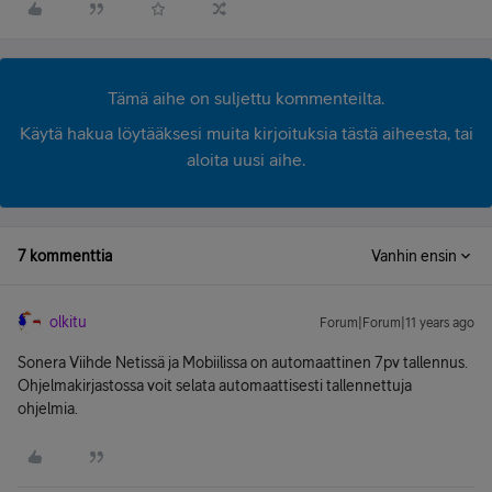
Tämä aihe on suljettu kommenteilta.
Käytä hakua löytääksesi muita kirjoituksia tästä aiheesta, tai
aloita uusi aihe.
7 kommenttia
Vanhin ensin
olkitu
Forum|Forum|11 years ago
Sonera Viihde Netissä ja Mobiilissa on automaattinen 7pv tallennus.
Ohjelmakirjastossa voit selata automaattisesti tallennettuja
ohjelmia.