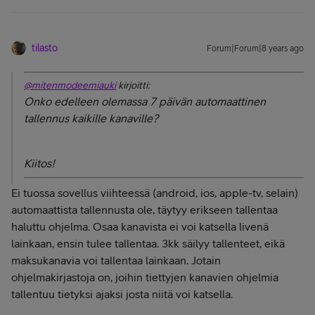
tilasto
Forum|Forum|8 years ago
@mitenmodeemiauki
kirjoitti:
Onko edelleen olemassa 7 päivän automaattinen
tallennus kaikille kanaville?
Kiitos!
Ei tuossa sovellus viihteessä (android, ios, apple-tv, selain)
automaattista tallennusta ole, täytyy erikseen tallentaa
haluttu ohjelma. Osaa kanavista ei voi katsella livenä
lainkaan, ensin tulee tallentaa. 3kk säilyy tallenteet, eikä
maksukanavia voi tallentaa lainkaan. Jotain
ohjelmakirjastoja on, joihin tiettyjen kanavien ohjelmia
tallentuu tietyksi ajaksi josta niitä voi katsella.