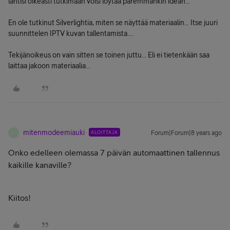
lähtisi oikeasti tutkimaan voisi löytää paremmankin idean...
En ole tutkinut Silverlightia, miten se näyttää materiaalin... Itse juuri
suunnittelen IPTV kuvan tallentamista....
Tekijänoikeus on vain sitten se toinen juttu... Eli ei tietenkään saa
laittaa jakoon materiaalia...
mitenmodeemiauki
ALOITTAJA
Forum|Forum|8 years ago
M
Onko edelleen olemassa 7 päivän automaattinen tallennus
kaikille kanaville?
Kiitos!