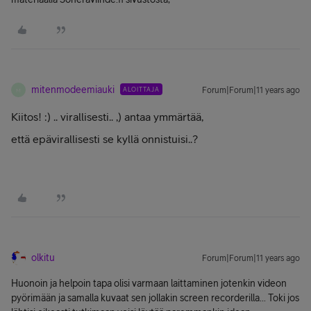
mitenmodeemiauki
ALOITTAJA
Forum|Forum|11 years ago
M
Kiitos! :) .. virallisesti.. ,) antaa ymmärtää,
että epävirallisesti se kyllä onnistuisi..?
olkitu
Forum|Forum|11 years ago
Huonoin ja helpoin tapa olisi varmaan laittaminen jotenkin videon
pyörimään ja samalla kuvaat sen jollakin screen recorderilla... Toki jos