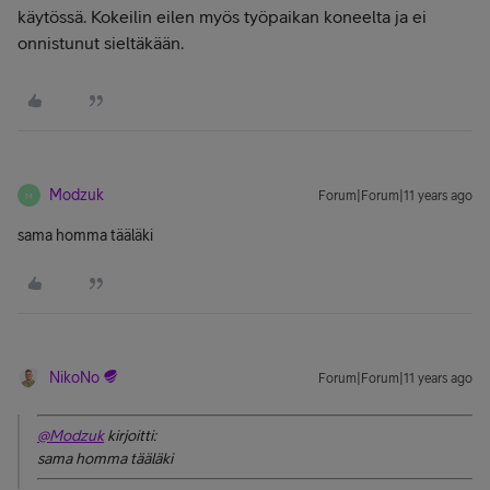
käytössä. Kokeilin eilen myös työpaikan koneelta ja ei
onnistunut sieltäkään.
Modzuk
Forum|Forum|11 years ago
M
sama homma tääläki
NikoNo
Forum|Forum|11 years ago
@Modzuk
kirjoitti:
sama homma tääläki