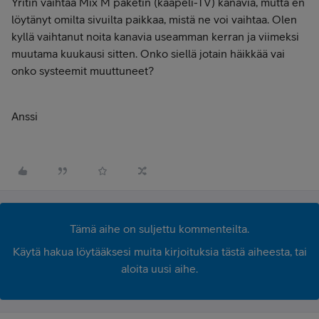
Yritin vaihtaa Mix M paketin (kaapeli-TV) kanavia, mutta en
löytänyt omilta sivuilta paikkaa, mistä ne voi vaihtaa. Olen
kyllä vaihtanut noita kanavia useamman kerran ja viimeksi
muutama kuukausi sitten. Onko siellä jotain häikkää vai
onko systeemit muuttuneet?
Anssi
Tämä aihe on suljettu kommenteilta.
Käytä hakua löytääksesi muita kirjoituksia tästä aiheesta, tai
aloita uusi aihe.