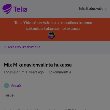
Telia.fi etusivulle
Telia Yhteisö on Vain luku -moodissa, kunnes
sulkeutuu kokonaan lokakuussa
Telia Play -keskustelut
Mix M kanavienvalinta hukassa
Forum|Forum|11 years ago
12 kommenttia
Anssi5
A
Terve