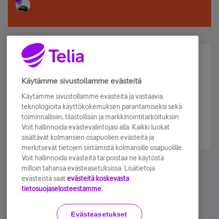
Älä jää paitsi – osallistu ja voita!
Tilaa Telian uutiskirje ja olet mukana arvonnassa.
Käytämme sivustollamme evästeitä
Samalla saat parhaat asiakasedut suoraan
Käytämme sivustollamme evästeitä ja vastaavia
sähköpostiisi.
teknologioita käyttökokemuksen parantamiseksi sekä
toiminnallisiin, tilastollisiin ja markkinointitarkoituksiin.
Voit hallinnoida evästevalintojasi alla. Kaikki luokat
Tilaa nyt
sisältävät kolmansien osapuolien evästeitä ja
merkitsevät tietojen siirtämistä kolmansille osapuolille.
Voit hallinnoida evästeitä tai poistaa ne käytöstä
milloin tahansa evästeasetuksissa. Lisätietoja
evästeistä saat
evästeitä koskevasta
tietosuojaselosteestamme.
Käyttöehdot
Accessibility statement
Evästeasetukset