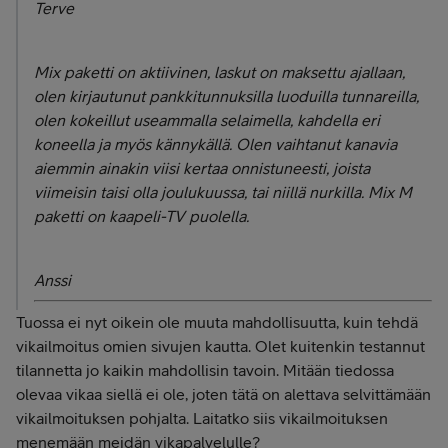
Terve
Mix paketti on aktiivinen, laskut on maksettu ajallaan,
olen kirjautunut pankkitunnuksilla luoduilla tunnareilla,
olen kokeillut useammalla selaimella, kahdella eri
koneella ja myös kännykällä. Olen vaihtanut kanavia
aiemmin ainakin viisi kertaa onnistuneesti, joista
viimeisin taisi olla joulukuussa, tai niillä nurkilla. Mix M
paketti on kaapeli-TV puolella.
Anssi
Tuossa ei nyt oikein ole muuta mahdollisuutta, kuin tehdä
vikailmoitus omien sivujen kautta. Olet kuitenkin testannut
tilannetta jo kaikin mahdollisin tavoin. Mitään tiedossa
olevaa vikaa siellä ei ole, joten tätä on alettava selvittämään
vikailmoituksen pohjalta. Laitatko siis vikailmoituksen
menemään meidän vikapalvelulle?