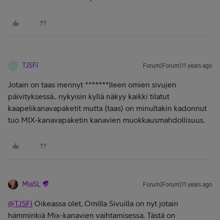
TJSFI
Forum|Forum|11 years ago
T
Jotain on taas mennyt *******lleen omien sivujen
päivityksessä.. nykyisin kyllä näkyy kaikki tilatut
kaapelikanavapaketit mutta (taas) on minultakin kadonnut
tuo MIX-kanavapaketin kanavien muokkausmahdollisuus.
MiaSL
Forum|Forum|11 years ago
@TJSFI
Oikeassa olet, Omilla Sivuilla on nyt jotain
hämminkiä Mix-kanavien vaihtamisessa. Tästä on