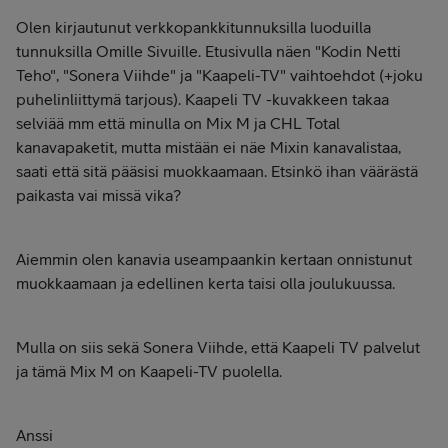
Olen kirjautunut verkkopankkitunnuksilla luoduilla
tunnuksilla Omille Sivuille. Etusivulla näen "Kodin Netti
Teho", "Sonera Viihde" ja "Kaapeli-TV" vaihtoehdot (+joku
puhelinliittymä tarjous). Kaapeli TV -kuvakkeen takaa
selviää mm että minulla on Mix M ja CHL Total
kanavapaketit, mutta mistään ei näe Mixin kanavalistaa,
saati että sitä pääsisi muokkaamaan. Etsinkö ihan väärästä
paikasta vai missä vika?
Aiemmin olen kanavia useampaankin kertaan onnistunut
muokkaamaan ja edellinen kerta taisi olla joulukuussa.
Mulla on siis sekä Sonera Viihde, että Kaapeli TV palvelut
ja tämä Mix M on Kaapeli-TV puolella.
Anssi