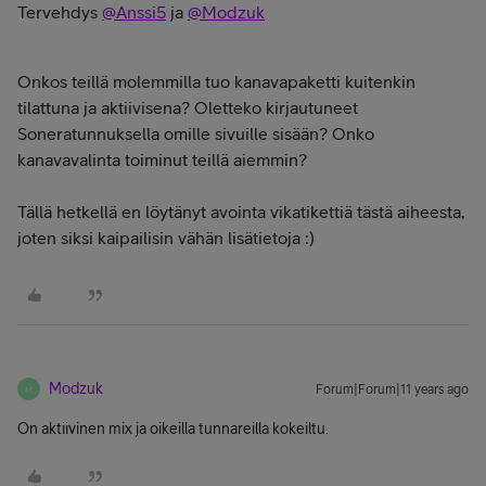
Tervehdys
@Anssi5
ja
@Modzuk
Onkos teillä molemmilla tuo kanavapaketti kuitenkin
tilattuna ja aktiivisena? Oletteko kirjautuneet
Soneratunnuksella omille sivuille sisään? Onko
kanavavalinta toiminut teillä aiemmin?
Tällä hetkellä en löytänyt avointa vikatikettiä tästä aiheesta,
joten siksi kaipailisin vähän lisätietoja :)
Modzuk
Forum|Forum|11 years ago
M
On aktiivinen mix ja oikeilla tunnareilla kokeiltu.