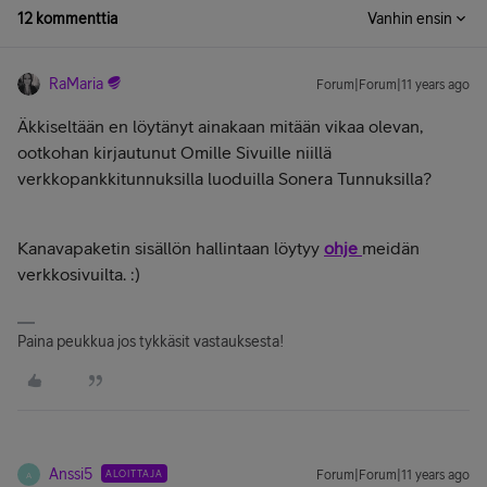
12 kommenttia
Vanhin ensin
RaMaria
Forum|Forum|11 years ago
Äkkiseltään en löytänyt ainakaan mitään vikaa olevan,
ootkohan kirjautunut Omille Sivuille niillä
verkkopankkitunnuksilla luoduilla Sonera Tunnuksilla?
Kanavapaketin sisällön hallintaan löytyy
ohje
meidän
verkkosivuilta. :)
Paina peukkua jos tykkäsit vastauksesta!
Anssi5
ALOITTAJA
Forum|Forum|11 years ago
A