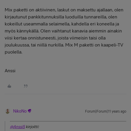
Mix paketti on aktiivinen, laskut on maksettu ajallaan, olen
kirjautunut pankkitunnuksilla luoduilla tunnareilla, olen
kokeillut useammalla selaimella, kahdella eri koneella ja
myös kännykällä. Olen vaihtanut kanavia aiemmin ainakin
viisi kertaa onnistuneesti, joista viimeisin taisi olla
joulukuussa, tai niillä nurkilla. Mix M paketti on kaapeli-TV
puolella.
Anssi
NikoNo
Forum|Forum|11 years ago
@Anssi5
kirjoitti: