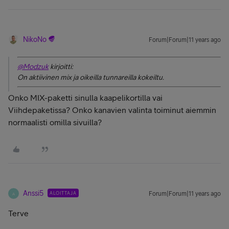
NikoNo
Forum|Forum|11 years ago
@Modzuk
kirjoitti:
On aktiivinen mix ja oikeilla tunnareilla kokeiltu.
Onko MIX-paketti sinulla kaapelikortilla vai
Viihdepaketissa? Onko kanavien valinta toiminut aiemmin
normaalisti omilla sivuilla?
Anssi5
ALOITTAJA
Forum|Forum|11 years ago
A
Terve