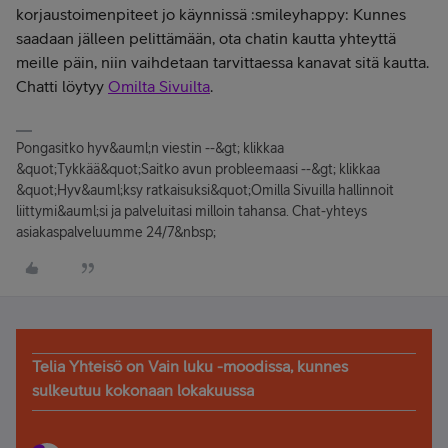
korjaustoimenpiteet jo käynnissä :smileyhappy: Kunnes
saadaan jälleen pelittämään, ota chatin kautta yhteyttä
meille päin, niin vaihdetaan tarvittaessa kanavat sitä kautta.
Chatti löytyy
Omilta Sivuilta
.
Pongasitko hyv&auml;n viestin --&gt; klikkaa
&quot;Tykkää&quot;Saitko avun probleemaasi --&gt; klikkaa
&quot;Hyv&auml;ksy ratkaisuksi&quot;Omilla Sivuilla hallinnoit
liittymi&auml;si ja palveluitasi milloin tahansa. Chat-yhteys
asiakaspalveluumme 24/7&nbsp;
Telia Yhteisö on Vain luku -moodissa, kunnes
sulkeutuu kokonaan lokakuussa