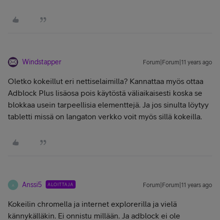
Windstapper
Forum|Forum|11 years ago
Oletko kokeillut eri nettiselaimilla? Kannattaa myös ottaa
Adblock Plus lisäosa pois käytöstä väliaikaisesti koska se
blokkaa usein tarpeellisia elementtejä. Ja jos sinulta löytyy
tabletti missä on langaton verkko voit myös sillä kokeilla.
Anssi5
ALOITTAJA
Forum|Forum|11 years ago
A
Kokeilin chromella ja internet explorerilla ja vielä
kännykälläkin. Ei onnistu millään. Ja adblock ei ole