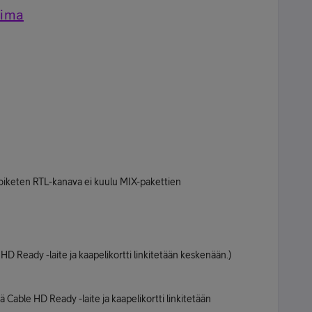
oima
poiketen RTL-kanava ei kuulu MIX-pakettien
HD Ready -laite ja kaapelikortti linkitetään keskenään.)
 Cable HD Ready -laite ja kaapelikortti linkitetään