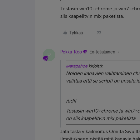
Testasin win10+chrome ja win7+chrom
siis kaapelitv:n mix paketista.
Tykkää
Pekka_Koo
Ex-telialainen
P
@arapahoe
kirjoitti:
Noiden kanavien vaihtaminen chrom
valittaa että se scripti on unsafe,ie:
/edit
Testasin win10+chrome ja win7+chr
on siis kaapelitv:n mix paketista.
Jätä tästä vikailmoitus Omilta Sivuil
ilmoitukseen pistää mitä kanavia hal