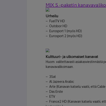
MIX S -paketin kanavavalik
Urheilu
– FuelTV HD
– Outdoor HD
– Eurosport 1 (myös HD)
– Eurosport 2 (myös HD)
Kulttuuri- ja ulkomaiset kanavat
Huom. valitettavasti asiakasviestinnästä 
kanavavalikoimaan.
– 3Sat
– Al Jazeera Arabic
– Arte (Kanavan katselu vaatii, että Cable 
– Das Erste
– ETV
– France2 HD (Kanavan katselu vaatii, että