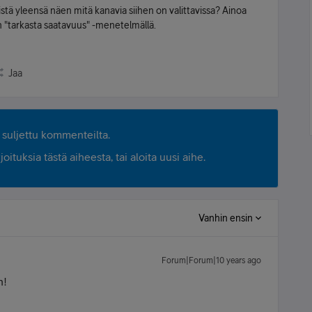
istä yleensä näen mitä kanavia siihen on valittavissa? Ainoa
n "tarkasta saatavuus" -menetelmällä.
Jaa
suljettu kommenteilta.
ituksia tästä aiheesta, tai aloita uusi aihe.
Vanhin ensin
Forum|Forum|10 years ago
n!