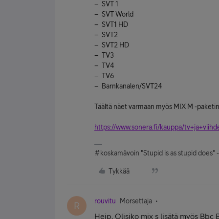
– SVT 1
– SVT World
– SVT1 HD
– SVT2
– SVT2 HD
– TV3
– TV4
– TV6
– Barnkanalen/SVT24
Täältä näet varmaan myös MIX M -paketin
https://www.sonera.fi/kauppa/tv+ja+viihd
#koskamävoin "Stupid is as stupid does" 
Tykkää
rouvitu
Morsettaja
R
Heip. Olisiko mix s lisätä myös Bbc B