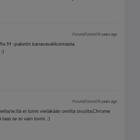
Forum|Forum|10 years ago
a Mix M -paketin kanavavalikoimasta.
 :)
Forum|Forum|10 years ago
a/ie:llä ei toimi vieläkään omilta sivuilta.Chrome
 taas se ei vain toimi. :)