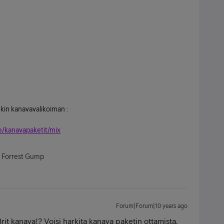
kin kanavavalikoiman :
e/kanavapaketit/mix
- Forrest Gump
Forum|Forum|10 years ago
rit kanava!? Voisi harkita kanava paketin ottamista.