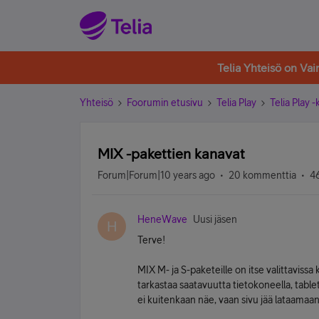
Telia Yhteisö on Va
Yhteisö
Foorumin etusivu
Telia Play
Telia Play 
MIX -pakettien kanavat
Forum|Forum|10 years ago
20 kommenttia
46
HeneWave
Uusi jäsen
H
Terve!
MIX M- ja S-paketeille on itse valittavissa
tarkastaa saatavuutta tietokoneella, tableti
ei kuitenkaan näe, vaan sivu jää lataamaan