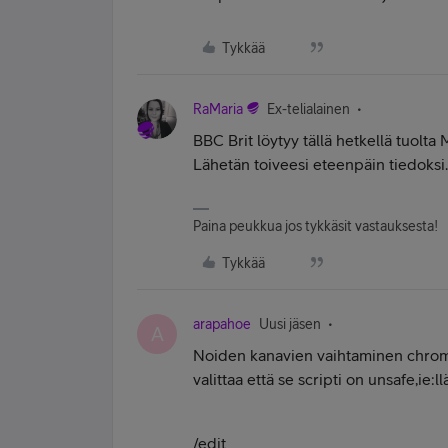
Tykkää
RaMaria
Ex-telialainen
BBC Brit löytyy tällä hetkellä tuolt
Lähetän toiveesi eteenpäin tiedoksi.
Paina peukkua jos tykkäsit vastauksesta!
Tykkää
arapahoe
Uusi jäsen
A
Noiden kanavien vaihtaminen chromell
valittaa että se scripti on unsafe,ie:llä
/edit