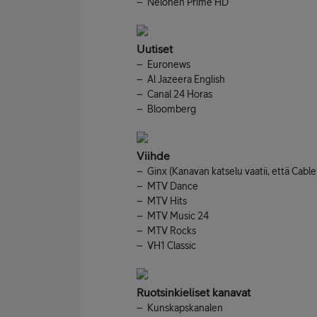
– Nelonen Prime HD
Uutiset
– Euronews
– Al Jazeera English
– Canal 24 Horas
– Bloomberg
Viihde
– Ginx (Kanavan katselu vaatii, että Cable
– MTV Dance
– MTV Hits
– MTV Music 24
– MTV Rocks
– VH1 Classic
Ruotsinkieliset kanavat
– Kunskapskanalen