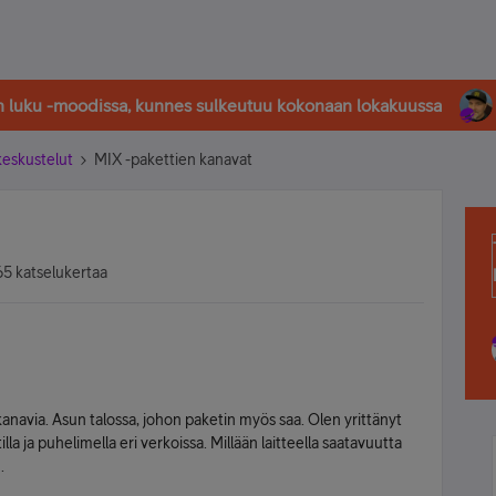
in luku -moodissa, kunnes sulkeutuu kokonaan lokakuussa
-keskustelut
MIX -pakettien kanavat
5 katselukertaa
 kanavia. Asun talossa, johon paketin myös saa. Olen yrittänyt
lla ja puhelimella eri verkoissa. Millään laitteella saatavuutta
.