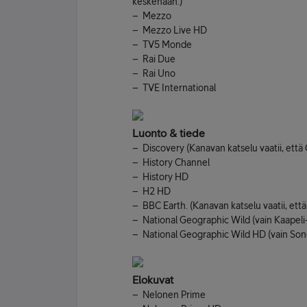
keskenään.)
– Mezzo
– Mezzo Live HD
– TV5 Monde
– Rai Due
– Rai Uno
– TVE International
Luonto & tiede
– Discovery (Kanavan katselu vaatii, että 
– History Channel
– History HD
– H2 HD
– BBC Earth. (Kanavan katselu vaatii, että
– National Geographic Wild (vain Kaapeli
– National Geographic Wild HD (vain Sone
Elokuvat
– Nelonen Prime