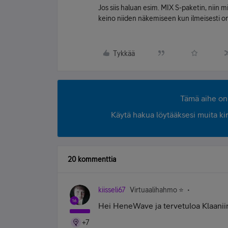
Jos siis haluan esim. MIX S-paketin, niin m
keino niiden näkemiseen kun ilmeisesti o
Tykkää
Tämä aihe on 
Käytä hakua löytääksesi muita kirjo
20 kommenttia
kiisseli67
Virtuaalihahmo ⭐️
Hei HeneWave ja tervetuloa Klaanii
+7