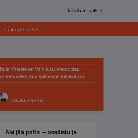
Telia.fi etusivulle
2 kuukautta sitten
Telia Yhteisö on Vain luku -moodissa,
kunnes sulkeutuu kokonaan lokakuussa
2 kuukautta sitten
Älä jää paitsi – osallistu ja