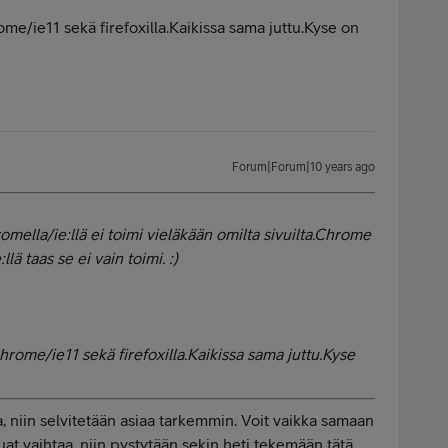
e/ie11 sekä firefoxilla.Kaikissa sama juttu.Kyse on
Forum|Forum|10 years ago
ella/ie:llä ei toimi vieläkään omilta sivuilta.Chrome
llä taas se ei vain toimi. :)
ome/ie11 sekä firefoxilla.Kaikissa sama juttu.Kyse
ta, niin selvitetään asiaa tarkemmin. Voit vaikka samaan
uat vaihtaa, niin pystytään sekin heti tekemään tätä