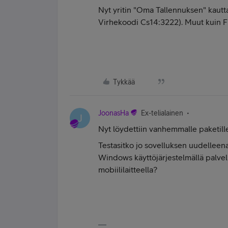
Nyt yritin "Oma Tallennuksen" kautta
Virhekoodi Cs14:3222). Muut kuin Fri
Tykkää
JoonasHa
Ex-telialainen
J
Nyt löydettiin vanhemmalle paketille 
Testasitko jo sovelluksen uudelleen
Windows käyttöjärjestelmällä palvel
mobiililaitteella?