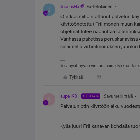
JoonasHa
Ex-telialainen
J
Oletkos milloin ottanut palvelun käy
käyttöönotettu) Frii monen muun kana
ohjelmat tulee napauttaa tallennuksee
Vanhassa paketissa peruskanavissa on
selaimella virheilmoituksen juurikin
Jos löysit hyvän viestin, paina tykkää. Jos 
Tykkää
aupe1981
Savumerkittäjä
ALOITTAJA
A
Palvelun otin käyttöön alku vuodesta 
Kyllä juuri Frii kanavan kohdalla tuo 