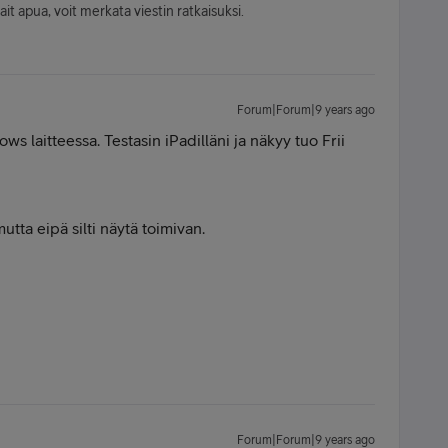
sait apua, voit merkata viestin ratkaisuksi.
Forum|Forum|9 years ago
ws laitteessa. Testasin iPadilläni ja näkyy tuo Frii
tta eipä silti näytä toimivan.
Forum|Forum|9 years ago