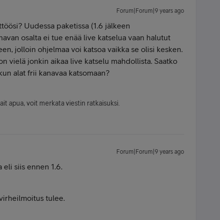
Forum|Forum|9 years ago
ttöösi? Uudessa paketissa (1.6 jälkeen
van osalta ei tue enää live katselua vaan halutut
n, jolloin ohjelmaa voi katsoa vaikka se olisi kesken.
 vielä jonkin aikaa live katselu mahdollista. Saatko
 kun alat frii kanavaa katsomaan?
sait apua, voit merkata viestin ratkaisuksi.
Forum|Forum|9 years ago
eli siis ennen 1.6.
virheilmoitus tulee.