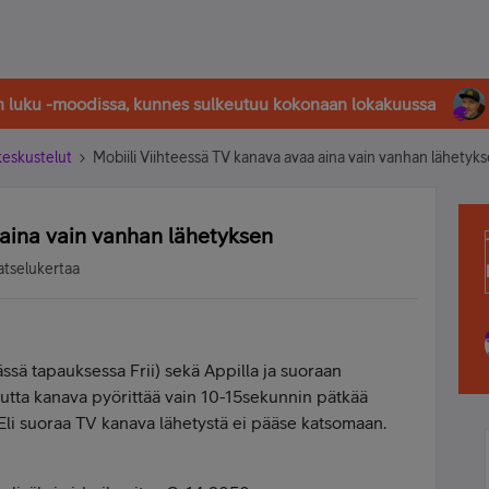
in luku -moodissa, kunnes sulkeutuu kokonaan lokakuussa
-keskustelut
Mobiili Viihteessä TV kanava avaa aina vain vanhan lähetyk
 aina vain vanhan lähetyksen
atselukertaa
ssä tapauksessa Frii) sekä Appilla ja suoraan
mutta kanava pyörittää vain 10-15sekunnin pätkää
Eli suoraa TV kanava lähetystä ei pääse katsomaan.