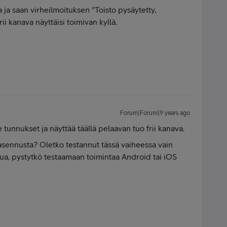
 ja saan virheilmoituksen "Toisto pysäytetty,
i kanava näyttäisi toimivan kyllä.
Forum|Forum|9 years ago
tunnukset ja näyttää täällä pelaavan tuo frii kanava.
asennusta? Oletko testannut tässä vaiheessa vain
ua, pystytkö testaamaan toimintaa Android tai iOS