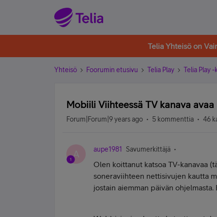
Telia Yhteisö on Va
Yhteisö
Foorumin etusivu
Telia Play
Telia Play 
Mobiili Viihteessä TV kanava avaa
Forum|Forum|9 years ago
5 kommenttia
46 k
aupe1981
Savumerkittäjä
A
Olen koittanut katsoa TV-kanavaa (tä
soneraviihteen nettisivujen kautta 
jostain aiemman päivän ohjelmasta. 