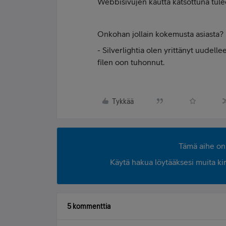
Webbisivujen kautta katsottuna tulee
Onkohan jollain kokemusta asiasta?
- Silverlightia olen yrittänyt uude
filen oon tuhonnut.
Tykkää
Tämä aihe on 
Käytä hakua löytääksesi muita kirjo
5 kommenttia