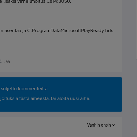
 lisäksi virheilmoitus Cs14:3050.
lleen asentaa ja C:ProgramDataMicrosoftPlayReady hds
Jaa
suljettu kommenteilta.
ituksia tästä aiheesta, tai aloita uusi aihe.
Vanhin ensin