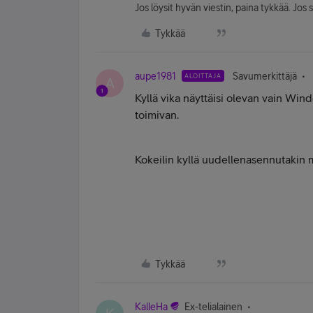
Jos löysit hyvän viestin, paina tykkää. Jos 
Tykkää
aupe1981
Savumerkittäjä
ALOITTAJA
A
Kyllä vika näyttäisi olevan vain Windo
toimivan.
Kokeilin kyllä uudellenasennutakin mu
Tykkää
KalleHa
Ex-telialainen