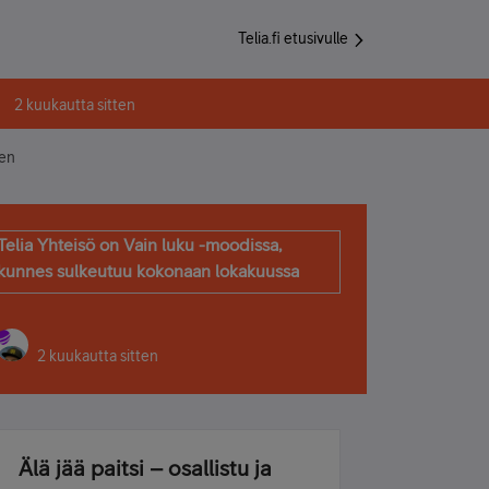
Telia.fi etusivulle
2 kuukautta sitten
sen
Telia Yhteisö on Vain luku -moodissa,
kunnes sulkeutuu kokonaan lokakuussa
2 kuukautta sitten
Älä jää paitsi – osallistu ja