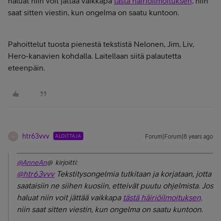
haluat niin voit jättää vaikkapa
tästä häiriöilmoituksen,
niin
saat sitten viestin, kun ongelma on saatu kuntoon.
Pahoittelut tuosta pienestä tekstistä Nelonen, Jim, Liv,
Hero-kanavien kohdalla. Laitellaan siitä palautetta
eteenpäin.
htr63vvv
ALOITTAJA
Forum|Forum|8 years ago
H
@AnneAn
@ kirjoitti:
@htr63vvv
Tekstitysongelmia tutkitaan ja korjataan, jotta
saataisiin ne siihen kuosiin, etteivät puutu ohjelmista. Jos
haluat niin voit jättää vaikkapa
tästä häiriöilmoituksen,
niin saat sitten viestin, kun ongelma on saatu kuntoon.