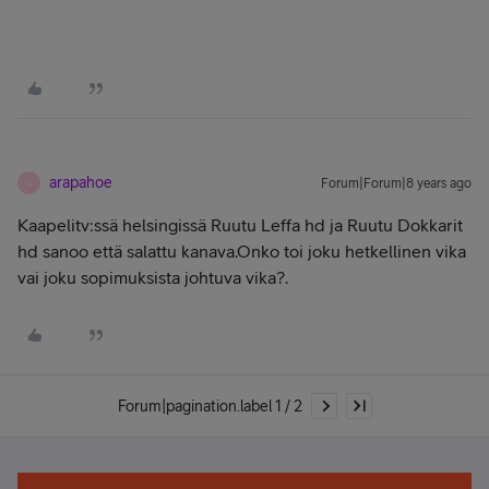
arapahoe
Forum|Forum|8 years ago
A
Kaapelitv:ssä helsingissä Ruutu Leffa hd ja Ruutu Dokkarit
hd sanoo että salattu kanava.Onko toi joku hetkellinen vika
vai joku sopimuksista johtuva vika?.
Forum|pagination.label 1 / 2