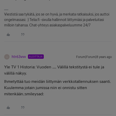
Viestistä saa tykätä, jos se on hyvä, ja merkata ratkaisuksi, jos auttoi
ongelmassasi. :) Telia.fi -sivulla hallinnoit liittymiäsi ja palveluitasi
milloin tahansa. Chat-yhteys asiakaspalveluumme 24/7
htr63vvv
ALOITTAJA
Forum|Forum|8 years ago
H
Yle TV 1 Historia: Vuoden ..... Välillä tekstitystä ei tule ja
välillä näkyy.
Ihmetyttää tuo meidän liittymän verkkotallennuksen saanti.
Kuulemma jotain jumissa niin ei onnistu sitten
mitenkään.:smileysad: