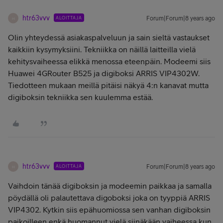
htr63vvv
ALOITTAJA
Forum|Forum|8 years ago
H
Olin yhteydessä asiakaspalveluun ja sain sieltä vastaukset
kaikkiin kysymyksiini. Tekniikka on näillä laitteilla vielä
kehitysvaiheessa elikkä menossa eteenpäin. Modeemi siis
Huawei 4GRouter B525 ja digiboksi ARRIS VIP4302W.
Tiedotteen mukaan meillä pitäisi näkyä 4:n kanavat mutta
digiboksin tekniikka sen kuulemma estää.
htr63vvv
ALOITTAJA
Forum|Forum|8 years ago
H
Vaihdoin tänää digiboksin ja modeemin paikkaa ja samalla
pöydällä oli palautettava digoboksi joka on tyyppiä ARRIS
VIP4302. Kytkin siis epähuomiossa sen vanhan digiboksin
paikoilleen enkä huomannut vielä siinäkään vaiheessa kun