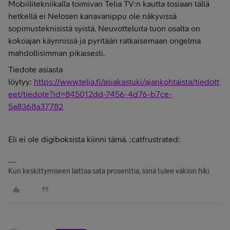
Mobiilitekniikalla toimivan Telia TV:n kautta tosiaan tällä
hetkellä ei Nelosen kanavanippu ole näkyvissä
sopimusteknisistä syistä. Neuvotteluita tuon osalta on
kokoajan käynnissä ja pyritään ratkaisemaan ongelma
mahdollisimman pikaisesti.
Tiedote asiasta
löytyy:
https://www.telia.fi/asiakastuki/ajankohtaista/tiedott
eet/tiedote?id=845012dd-7456-4d76-b7ce-
5a8368a37782
Eli ei ole digiboksista kiinni tämä. :catfrustrated:
Kun keskittymiseen laittaa sata prosenttia, siinä tulee väkisin hiki.