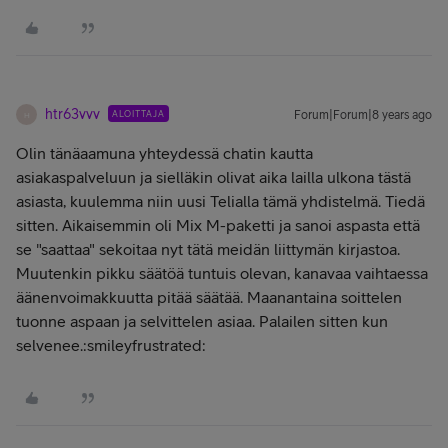
htr63vvv
ALOITTAJA
Forum|Forum|8 years ago
H
Olin tänäaamuna yhteydessä chatin kautta
asiakaspalveluun ja sielläkin olivat aika lailla ulkona tästä
asiasta, kuulemma niin uusi Telialla tämä yhdistelmä. Tiedä
sitten. Aikaisemmin oli Mix M-paketti ja sanoi aspasta että
se "saattaa" sekoitaa nyt tätä meidän liittymän kirjastoa.
Muutenkin pikku säätöä tuntuis olevan, kanavaa vaihtaessa
äänenvoimakkuutta pitää säätää. Maanantaina soittelen
tuonne aspaan ja selvittelen asiaa. Palailen sitten kun
selvenee.:smileyfrustrated: