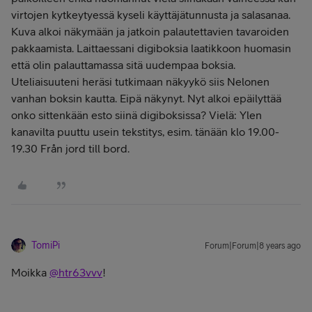
virtojen kytkeytyessä kyseli käyttäjätunnusta ja salasanaa.
Kuva alkoi näkymään ja jatkoin palautettavien tavaroiden
pakkaamista. Laittaessani digiboksia laatikkoon huomasin
että olin palauttamassa sitä uudempaa boksia.
Uteliaisuuteni heräsi tutkimaan näkyykö siis Nelonen
vanhan boksin kautta. Eipä näkynyt. Nyt alkoi epäilyttää
onko sittenkään esto siinä digiboksissa? Vielä: Ylen
kanavilta puuttu usein tekstitys, esim. tänään klo 19.00-
19.30 Från jord till bord.
TomiPi
Forum|Forum|8 years ago
Moikka
@htr63vvv
!