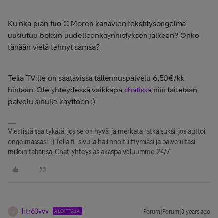
Kuinka pian tuo C Moren kanavien tekstitysongelma
uusiutuu boksin uudelleenkäynnistyksen jälkeen? Onko
tänään vielä tehnyt samaa?
Telia TV:lle on saatavissa tallennuspalvelu 6,50€/kk
hintaan. Ole yhteydessä vaikkapa
chatissa
niin laitetaan
palvelu sinulle käyttöön :)
Viestistä saa tykätä, jos se on hyvä, ja merkata ratkaisuksi, jos auttoi
ongelmassasi. :) Telia.fi -sivulla hallinnoit liittymiäsi ja palveluitasi
milloin tahansa. Chat-yhteys asiakaspalveluumme 24/7
htr63vvv
ALOITTAJA
Forum|Forum|8 years ago
H