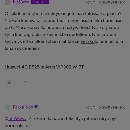
htr63vvv
ALOITTAJA
Forum|Forum|8 years ago
H
Olisikohan tuohon tekstitys ongelmaan tulossa korjausta?
YleFem kanavalta se puuttuu. Toinen asia minkä huomasin
on C More kanavilla huonosti näkyvä tekstitys, korjautuu
kyllä kun digiboksin käynnistää uudelleen. Niin ja vielä
kysymys että milloinkahan mahtaa se
verkko
tallennus tulla
tähän systeemiin?
Huawei 4G B525 ja Arris VIP302 W BT
Pekka_Koo
Forum|Forum|8 years ago
P
@htr63vvv
, Yle Fem -kanavan tekstitys pitäisi näkyä nyt
normaalisti.