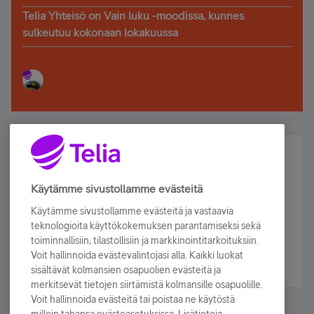
Telia Yhteisö on Vain luku -moodissa, kunnes
sulkeutuu kokonaan lokakuussa
Älä jää paitsi – osallistu ja voita!
Tilaa Telian uutiskirje ja olet mukana arvonnassa.
Käytämme sivustollamme evästeitä
Samalla saat parhaat asiakasedut suoraan
Käytämme sivustollamme evästeitä ja vastaavia
sähköpostiisi.
teknologioita käyttökokemuksen parantamiseksi sekä
toiminnallisiin, tilastollisiin ja markkinointitarkoituksiin.
Voit hallinnoida evästevalintojasi alla. Kaikki luokat
Tilaa nyt
sisältävät kolmansien osapuolien evästeitä ja
merkitsevät tietojen siirtämistä kolmansille osapuolille.
Voit hallinnoida evästeitä tai poistaa ne käytöstä