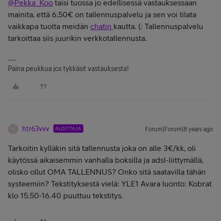
@Pekka_Koo
taisi tuossa jo edellisessä vastauksessaan
mainita, että 6,50€ on tallennuspalvelu ja sen voi tilata
vaikkapa tuolta meidän
chatin
kautta. (: Tallennuspalvelu
tarkoittaa siis juurikin verkkotallennusta.
Paina peukkua jos tykkäsit vastauksesta!
htr63vvv
ALOITTAJA
Forum|Forum|8 years ago
H
Tarkoitin kylläkin sitä tallennusta joka on alle 3€/kk, oli
käytössä aikaisemmin vanhalla boksilla ja adsl-liittymällä,
olisko ollut OMA TALLENNUS? Onko sitä saatavilla tähän
systeemiin? Tekstityksestä vielä: YLE1 Avara luonto: Kobrat
klo 15.50-16.40 puuttuu tekstitys.