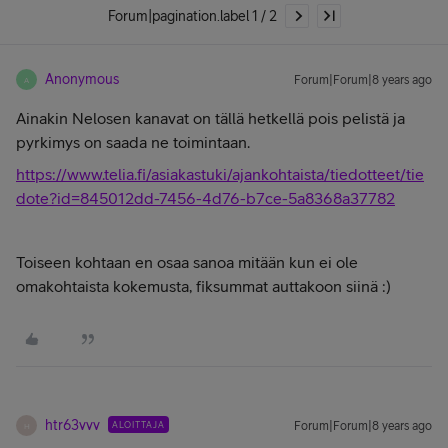
Forum|pagination.label 1 / 2
Anonymous
Forum|Forum|8 years ago
A
Ainakin Nelosen kanavat on tällä hetkellä pois pelistä ja
pyrkimys on saada ne toimintaan.
https://www.telia.fi/asiakastuki/ajankohtaista/tiedotteet/tie
dote?id=845012dd-7456-4d76-b7ce-5a8368a37782
Toiseen kohtaan en osaa sanoa mitään kun ei ole
omakohtaista kokemusta, fiksummat auttakoon siinä :)
htr63vvv
ALOITTAJA
Forum|Forum|8 years ago
H