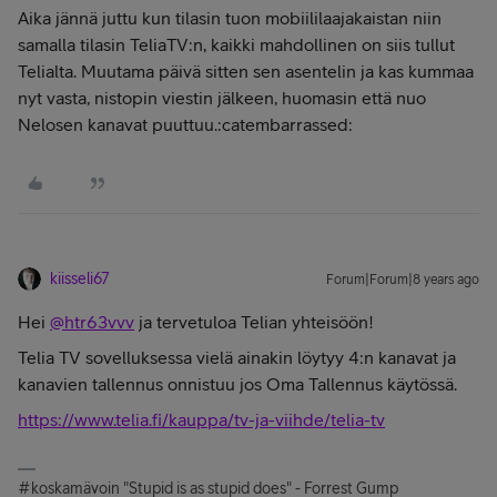
Aika jännä juttu kun tilasin tuon mobiililaajakaistan niin
samalla tilasin TeliaTV:n, kaikki mahdollinen on siis tullut
Telialta. Muutama päivä sitten sen asentelin ja kas kummaa
nyt vasta, nistopin viestin jälkeen, huomasin että nuo
Nelosen kanavat puuttuu.:catembarrassed:
kiisseli67
Forum|Forum|8 years ago
Hei
@htr63vvv
ja tervetuloa Telian yhteisöön!
Telia TV sovelluksessa vielä ainakin löytyy 4:n kanavat ja
kanavien tallennus onnistuu jos Oma Tallennus käytössä.
https://www.telia.fi/kauppa/tv-ja-viihde/telia-tv
#koskamävoin "Stupid is as stupid does" - Forrest Gump