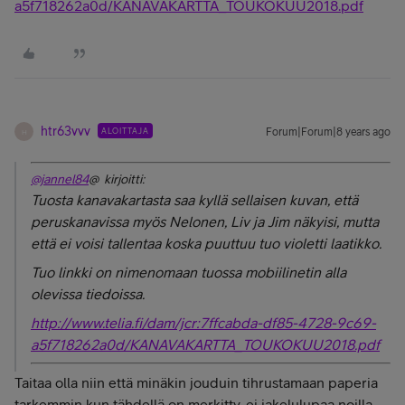
a5f718262a0d/KANAVAKARTTA_TOUKOKUU2018.pdf
htr63vvv
ALOITTAJA
Forum|Forum|8 years ago
H
@jannel84
@ kirjoitti:
Tuosta kanavakartasta saa kyllä sellaisen kuvan, että
peruskanavissa myös Nelonen, Liv ja Jim näkyisi, mutta
että ei voisi tallentaa koska puuttuu tuo violetti laatikko.
Tuo linkki on nimenomaan tuossa mobiilinetin alla
olevissa tiedoissa.
http://www.telia.fi/dam/jcr:7ffcabda-df85-4728-9c69-
a5f718262a0d/KANAVAKARTTA_TOUKOKUU2018.pdf
Taitaa olla niin että minäkin jouduin tihrustamaan paperia
tarkemmin kun tähdellä on merkitty, ei jakelulupaa noilla