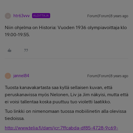
htr63vvv
ALOITTAJA
Forum|Forum|8 years ago
H
Niin ohjelma on Historia: Vuoden 1936 olympiavoittaja klo
19.00-19.55.
jannel84
Forum|Forum|8 years ago
J
Tuosta kanavakartasta saa kyllä sellaisen kuvan, että
peruskanavissa myös Nelonen, Liv ja Jim näkyisi, mutta että
ei voisi tallentaa koska puuttuu tuo violetti laatikko.
Tuo linkki on nimenomaan tuossa mobiilinetin alla olevissa
tiedoissa.
http://www.telia.fi/dam/jcr:7ffcabda-df85-4728-9c69-