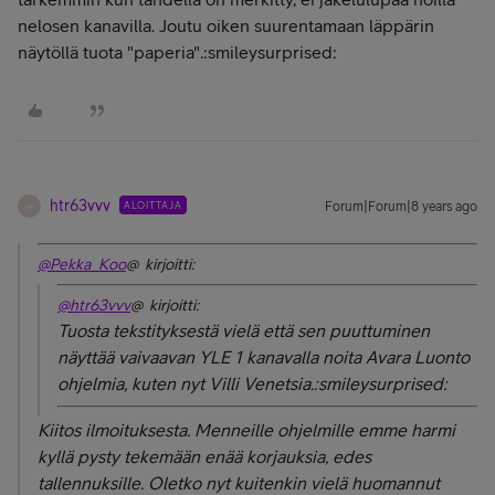
nelosen kanavilla. Joutu oiken suurentamaan läppärin
näytöllä tuota "paperia".:smileysurprised:
htr63vvv
ALOITTAJA
Forum|Forum|8 years ago
H
@Pekka_Koo
@ kirjoitti:
@htr63vvv
@ kirjoitti:
Tuosta tekstityksestä vielä että sen puuttuminen
näyttää vaivaavan YLE 1 kanavalla noita Avara Luonto
ohjelmia, kuten nyt Villi Venetsia.:smileysurprised:
Kiitos ilmoituksesta. Menneille ohjelmille emme harmi
kyllä pysty tekemään enää korjauksia, edes
tallennuksille. Oletko nyt kuitenkin vielä huomannut