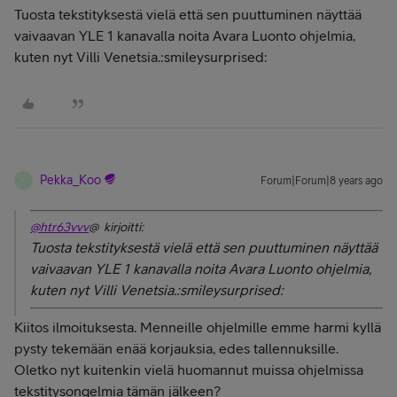
Tuosta tekstityksestä vielä että sen puuttuminen näyttää
vaivaavan YLE 1 kanavalla noita Avara Luonto ohjelmia,
kuten nyt Villi Venetsia.:smileysurprised:
Pekka_Koo
Forum|Forum|8 years ago
P
@htr63vvv
@ kirjoitti:
Tuosta tekstityksestä vielä että sen puuttuminen näyttää
vaivaavan YLE 1 kanavalla noita Avara Luonto ohjelmia,
kuten nyt Villi Venetsia.:smileysurprised:
Kiitos ilmoituksesta. Menneille ohjelmille emme harmi kyllä
pysty tekemään enää korjauksia, edes tallennuksille.
Oletko nyt kuitenkin vielä huomannut muissa ohjelmissa
tekstitysongelmia tämän jälkeen?