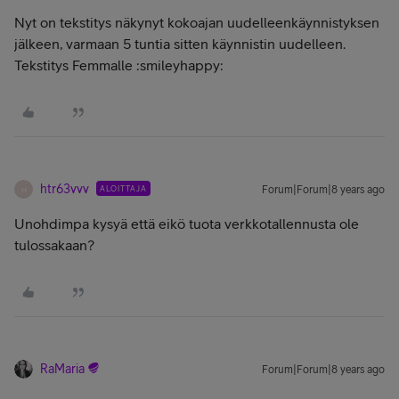
Nyt on tekstitys näkynyt kokoajan uudelleenkäynnistyksen
jälkeen, varmaan 5 tuntia sitten käynnistin uudelleen.
Tekstitys Femmalle :smileyhappy:
htr63vvv
ALOITTAJA
Forum|Forum|8 years ago
H
Unohdimpa kysyä että eikö tuota verkkotallennusta ole
tulossakaan?
RaMaria
Forum|Forum|8 years ago