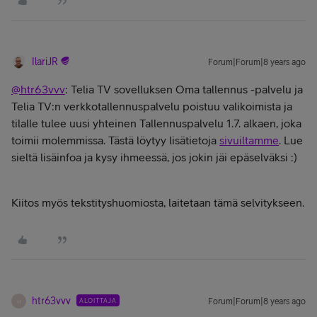
IlariJR
Forum|Forum|8 years ago
@htr63vvv
: Telia TV sovelluksen Oma tallennus -palvelu ja
Telia TV:n verkkotallennuspalvelu poistuu valikoimista ja
tilalle tulee uusi yhteinen Tallennuspalvelu 1.7. alkaen, joka
toimii molemmissa. Tästä löytyy lisätietoja
sivuiltamme
. Lue
sieltä lisäinfoa ja kysy ihmeessä, jos jokin jäi epäselväksi :)
Kiitos myös tekstityshuomiosta, laitetaan tämä selvitykseen.
htr63vvv
ALOITTAJA
Forum|Forum|8 years ago
H