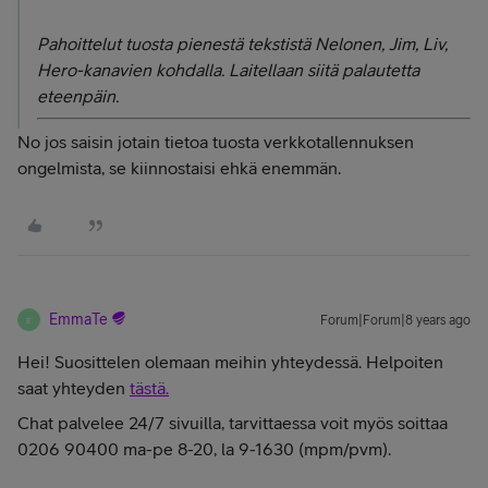
Pahoittelut tuosta pienestä tekstistä Nelonen, Jim, Liv,
Hero-kanavien kohdalla. Laitellaan siitä palautetta
eteenpäin.
No jos saisin jotain tietoa tuosta verkkotallennuksen
ongelmista, se kiinnostaisi ehkä enemmän.
EmmaTe
Forum|Forum|8 years ago
E
Hei! Suosittelen olemaan meihin yhteydessä. Helpoiten
saat yhteyden
tästä.
Chat palvelee 24/7 sivuilla, tarvittaessa voit myös soittaa
0206 90400 ma-pe 8-20, la 9-1630 (mpm/pvm).