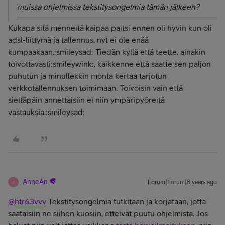
muissa ohjelmissa tekstitysongelmia tämän jälkeen?
Kukapa sitä menneitä kaipaa paitsi ennen oli hyvin kun oli
adsl-liittymä ja tallennus, nyt ei ole enää
kumpaakaan.:smileysad: Tiedän kyllä että teette, ainakin
toivottavasti:smileywink:, kaikkenne että saatte sen paljon
puhutun ja minullekkin monta kertaa tarjotun
verkkotallennuksen toimimaan. Toivoisin vain että
sieltäpäin annettaisiin ei niin ympäripyöreitä
vastauksia.:smileysad:
AnneAn
Forum|Forum|8 years ago
A
@htr63vvv
Tekstitysongelmia tutkitaan ja korjataan, jotta
saataisiin ne siihen kuosiin, etteivät puutu ohjelmista. Jos