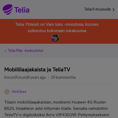
Telia.fi etusivulle
Telia Yhteisö on Vain luku -moodissa, kunnes
sulkeutuu kokonaan lokakuussa
Telia Play -keskustelut
Mobiililaajakaista ja TeliaTV
Forum|Forum|8 years ago
29 kommenttia
htr63vvv
H
Tilasin mobiililaajakaistan, modeemi Huawei 4G Router
B525, hitaahkon adsl-liittymän tilalle. Samalla vaihdettiin
TeliaTV:n digiboksiksi Arris VIP4302W. Pettymyksekseni