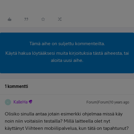
Tämä aihe on suljettu kommenteilta.
Käytä hakua löytääksesi muita kirjoituksia tästä aiheesta, tai
aloita uusi aihe.
1 kommentti
KalleHa
Forum|Forum|10 years ago
K
Olisiko sinulla antaa jotain esimerkki ohjelmaa missä käy
noin niin voitaisiin testailla? Millä laitteella olet nyt
käyttänyt Viihteen mobiilipalvelua, kun tätä on tapahtunut?