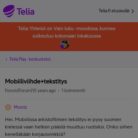
Telia.fi etusivulle
Telia Yhteisö on Vain luku -moodissa, kunnes
sulkeutuu kokonaan lokakuussa
Telia Play -keskustelut
Mobiiliviihde+tekstitys
Forum|Forum|10 years ago
1 kommentti
Mooriz
M
Hei. Mobiilissa arkistofilmien tekstitys ei pysy suomen
kielessä vaan hetken päästä muuttuu ruotsiksi. Onko siihen
kenelläkään korjausvinkkiä?