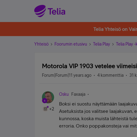
Telia Yhteisö on Va
Yhteisö
Foorumin etusivu
Telia Play
Telia Play 
Motorola VIP 1903 vetelee viimeis
Forum|Forum|11 years ago
4 kommenttia
31 k
Osku
Faxaaja
Boksi ei suostu näyttämään laajakuv
+2
Asetuksista jos valitsee laajakuvan, e
kunnossa, koska muista lähteistä tule
erroria. Onko poppakonsteja vai mit