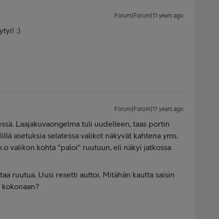
Forum|Forum|11 years ago
tyi! :)
Forum|Forum|11 years ago
essä. Laajakuvaongelma tuli uudelleen, taas portin
illä asetuksia selatessa valikot näkyvät kahtena yms.
k.o valikon kohta "paloi" ruutuun, eli näkyi jatkossa
a ruutua. Uusi resetti auttoi. Mitähän kautta saisin
a kokonaan?