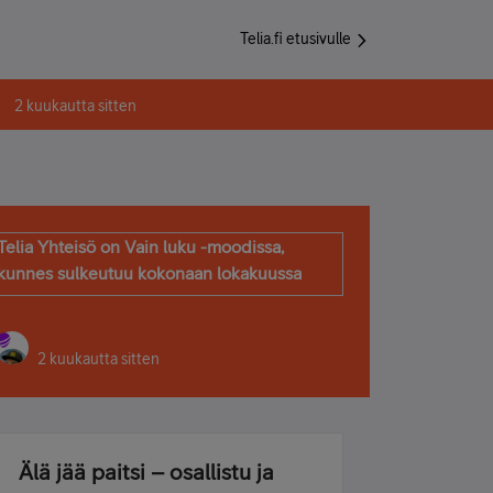
Telia.fi etusivulle
2 kuukautta sitten
Telia Yhteisö on Vain luku -moodissa,
kunnes sulkeutuu kokonaan lokakuussa
2 kuukautta sitten
Älä jää paitsi – osallistu ja