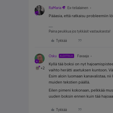
RaMaria
Ex-telialainen
Pääasia, että ratkaisu probleemiin löy
Paina peukkua jos tykkäsit vastauksesta!
Tykkää
Osku
Faxaaja
ALOITTAJA
Kyllä tää boksi on nyt hajoamispiste
+2
vaihto herätti asetuksen kuntoon. Väl
Esim aloin luomaan kanavalistaa, nii 
muiden tekstien päällä.
Eilen pimeni kokonaan, pelkkää musta
uuden boksin ennen kuin tää hajoa
Tykkää