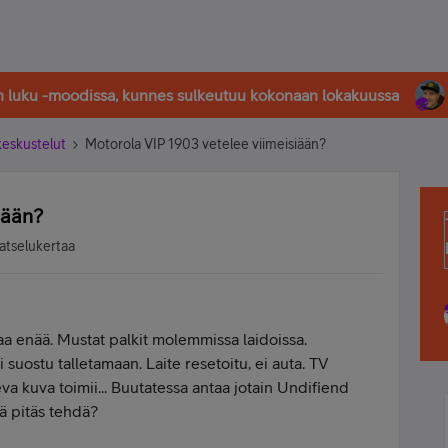
in luku -moodissa, kunnes sulkeutuu kokonaan lokakuussa
-keskustelut
Motorola VIP 1903 vetelee viimeisiään?
iään?
atselukertaa
aa enää. Mustat palkit molemmissa laidoissa.
i suostu talletamaan. Laite resetoitu, ei auta. TV
va kuva toimii... Buutatessa antaa jotain Undifiend
ä pitäs tehdä?