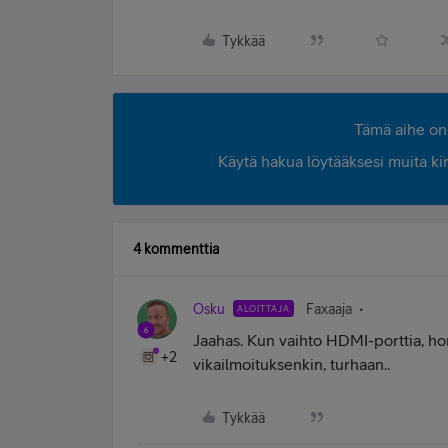
Tykkää
Tämä aihe on 
Käytä hakua löytääksesi muita kirjo
4 kommenttia
Osku
Faxaaja
ALOITTAJA
Jaahas. Kun vaihto HDMI-porttia, hom
+2
vikailmoituksenkin, turhaan..
Tykkää