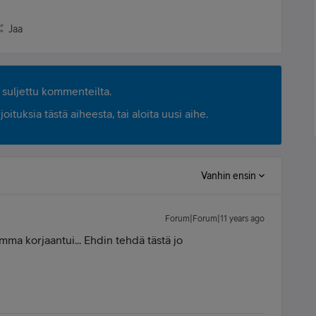
Jaa
suljettu kommenteilta.
ituksia tästä aiheesta, tai aloita uusi aihe.
Vanhin ensin
Forum|Forum|11 years ago
ma korjaantui... Ehdin tehdä tästä jo