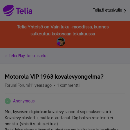
Telia.fi etusivulle
Telia Yhteisö on Vain luku -moodissa, kunnes
sulkeutuu kokonaan lokakuussa
Telia Play -keskustelut
Motorola VIP 1963 kovalevyongelma?
Forum|Forum|11 years ago
1 kommentti
Anonymous
A
Moi, kyseisen digiboksin kovalevy sanonut sopimuksensa irti.
Kovalevy alustettu, mutta ei auttanut. Digiboksin resetointi ei
onnistu. (sinistä ruutua ei tule).