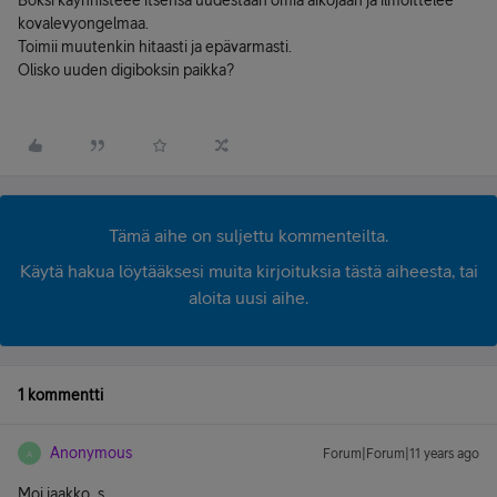
Boksi käynnisteee itsensä uudestaan omia aikojaan ja ilmoittelee
kovalevyongelmaa.
Toimii muutenkin hitaasti ja epävarmasti.
Olisko uuden digiboksin paikka?
Tämä aihe on suljettu kommenteilta.
Käytä hakua löytääksesi muita kirjoituksia tästä aiheesta, tai
aloita uusi aihe.
1 kommentti
Anonymous
Forum|Forum|11 years ago
A
Moi jaakko_s,