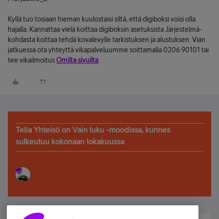
Kyllä tuo tosiaan hieman kuulostaisi siltä, että digiboksi voisi olla
hajalla. Kannattaa vielä koittaa digiboksin asetuksista Järjestelmä-
kohdasta koittaa tehdä kovalevylle tarkistuksen ja alustuksen. Vian
jatkuessa ota yhteyttä vikapalveluumme soittamalla 0206 90101 tai
tee vikailmoitus
Omilta sivuilta
.
Telia Yhteisö on Vain luku -moodissa, kunnes
sulkeutuu kokonaan lokakuussa