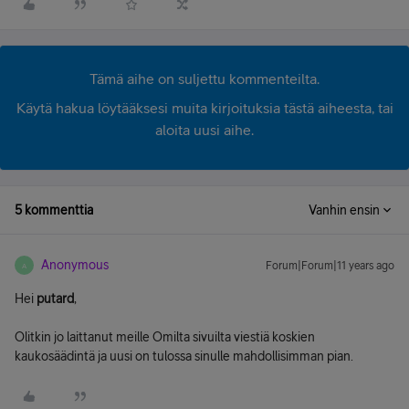
Tämä aihe on suljettu kommenteilta.
Käytä hakua löytääksesi muita kirjoituksia tästä aiheesta, tai
aloita uusi aihe.
5 kommenttia
Vanhin ensin
Anonymous
Forum|Forum|11 years ago
A
Hei
putard
,
Olitkin jo laittanut meille Omilta sivuilta viestiä koskien
kaukosäädintä ja uusi on tulossa sinulle mahdollisimman pian.