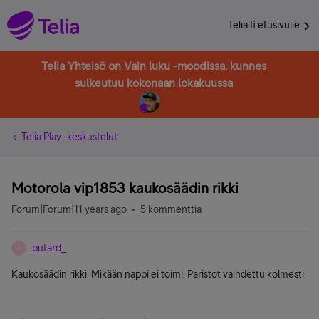
Telia.fi etusivulle
Telia Yhteisö on Vain luku -moodissa, kunnes
sulkeutuu kokonaan lokakuussa
Telia Play -keskustelut
Motorola vip1853 kaukosäädin rikki
Forum|Forum|11 years ago
5 kommenttia
putard_
P
Kaukosäädin rikki. Mikään nappi ei toimi. Paristot vaihdettu kolmesti.