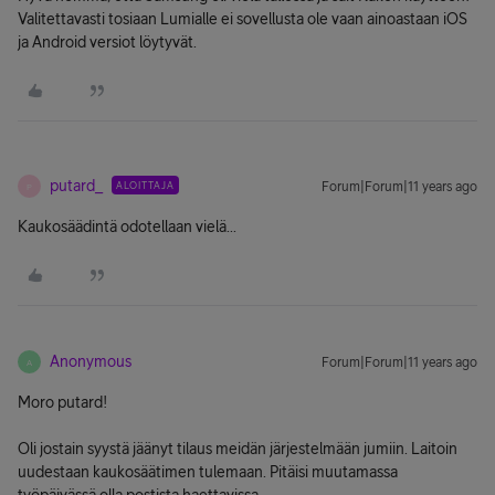
Valitettavasti tosiaan Lumialle ei sovellusta ole vaan ainoastaan iOS
ja Android versiot löytyvät.
putard_
ALOITTAJA
Forum|Forum|11 years ago
P
Kaukosäädintä odotellaan vielä...
Anonymous
Forum|Forum|11 years ago
A
Moro putard!
Oli jostain syystä jäänyt tilaus meidän järjestelmään jumiin. Laitoin
uudestaan kaukosäätimen tulemaan. Pitäisi muutamassa