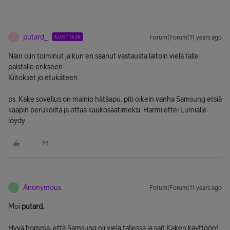
putard_
ALOITTAJA
Forum|Forum|11 years ago
P
Näin olin toiminut ja kun en saanut vastausta laitoin vielä tälle
palstalle erikseen.
Kiitokset jo etukäteen.
ps. Kake sovellus on mainio hätäapu, piti oikein vanha Samsung etsiä
kaapin perukoilta ja ottaa kaukosäätimeksi. Harmi ettei Lumialle
löydy...
Anonymous
Forum|Forum|11 years ago
A
Moi
putard
,
Hyvä homma, että Samsung oli vielä tallessa ja sait Kaken käyttöön!