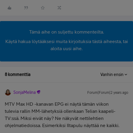
Tämä aihe on suljettu kommenteilta.
Käytä hakua löytääksesi muita kirjoituksia tästä aiheesta, tai
aloita uusi aihe.
8 kommenttia
Vanhin ensin
SonjaMelina
Forum|Forum|2 years ago
MTV Max HD -kanavan EPG ei näytä tämän viikon
tulevia rallin MM-lähetyksiä ollenkaan Telian kaapeli-
TV:ssä. Miksi eivät näy? Ne näkyvät nettilehtien
ohjelmatiedoissa. Esimerkiksi Iltapulu näyttää ne kaikki.