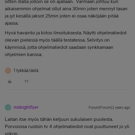
sitten illalla jolloin se on ajallaan. Varmaan johtuu kun
aikaisemmin ohjelmat ollut aina 30min joten mennyt tasan
ja jyt kesällä jaksot 25min joten ei osaa näköjään pitää
ajassa.
Hyvä havainto ja kiitos ilmoituksesta. Näytti ohjelmatiedot
olevan pielessä myös täällä testatessa. Selvitys on
käynnissä, jotta ohjelmatiedot saadaan synkkamaan
ohjelmien kanssa.
1 tykkää tästä
P
midnightflyer
Forum|Forum|2 years ago
M
Laitan itse myös tähän ketjuun sukulaisen puolesta.
Porvoossa ruotsin tv 4 ohjelmatiedot ovat puuttuneet jo yli
viikon.