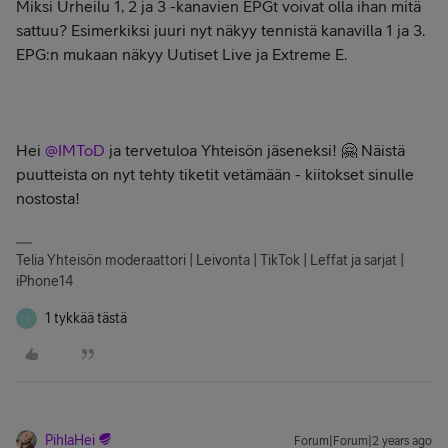
Miksi Urheilu 1, 2 ja 3 -kanavien EPGt voivat olla ihan mitä
sattuu? Esimerkiksi juuri nyt näkyy tennistä kanavilla 1 ja 3.
EPG:n mukaan näkyy Uutiset Live ja Extreme E.
Hei
@IMToD
ja tervetuloa Yhteisön jäseneksi! 🤗 Näistä
puutteista on nyt tehty tiketit vetämään - kiitokset sinulle
nostosta!
Telia Yhteisön moderaattori | Leivonta | TikTok | Leffat ja sarjat |
iPhone14
1 tykkää tästä
I
PihlaHei
Forum|Forum|2 years ago