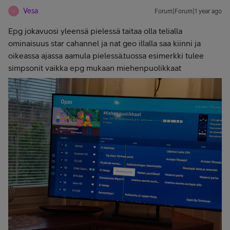
Vesa
Forum|Forum|1 year ago
V
Epg jokavuosi yleensä pielessä taitaa olla telialla
ominaisuus star cahannel ja nat geo illalla saa kiinni ja
oikeassa ajassa aamula pielessä.tuossa esimerkki tulee
simpsonit vaikka epg mukaan miehenpuolikkaat