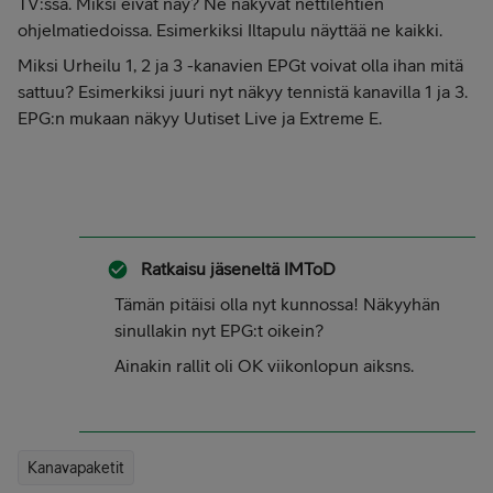
TV:ssä. Miksi eivät näy? Ne näkyvät nettilehtien
ohjelmatiedoissa. Esimerkiksi Iltapulu näyttää ne kaikki.
Miksi Urheilu 1, 2 ja 3 -kanavien EPGt voivat olla ihan mitä
sattuu? Esimerkiksi juuri nyt näkyy tennistä kanavilla 1 ja 3.
EPG:n mukaan näkyy Uutiset Live ja Extreme E.
Ratkaisu jäseneltä
IMToD
Tämän pitäisi olla nyt kunnossa! Näkyyhän
sinullakin nyt EPG:t oikein?
Ainakin rallit oli OK viikonlopun aiksns.
Kanavapaketit