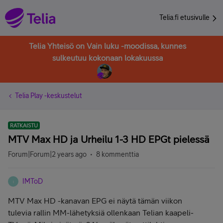
Telia.fi etusivulle
Telia Yhteisö on Vain luku -moodissa, kunnes
sulkeutuu kokonaan lokakuussa
Telia Play -keskustelut
RATKAISTU
MTV Max HD ja Urheilu 1-3 HD EPGt pielessä
Forum|Forum|2 years ago
8 kommenttia
IMToD
I
MTV Max HD -kanavan EPG ei näytä tämän viikon
tulevia rallin MM-lähetyksiä ollenkaan Telian kaapeli-