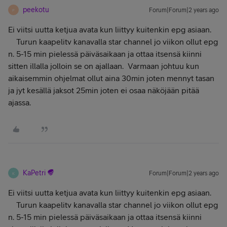
peekotu
Forum|Forum|2 years ago
P
Ei viitsi uutta ketjua avata kun liittyy kuitenkin epg asiaan.
Turun kaapelitv kanavalla star channel jo viikon ollut epg
n. 5-15 min pielessä päiväsaikaan ja ottaa itsensä kiinni
sitten illalla jolloin se on ajallaan. Varmaan johtuu kun
aikaisemmin ohjelmat ollut aina 30min joten mennyt tasan
ja jyt kesällä jaksot 25min joten ei osaa näköjään pitää
ajassa.
KaPetri
Forum|Forum|2 years ago
K
Ei viitsi uutta ketjua avata kun liittyy kuitenkin epg asiaan.
Turun kaapelitv kanavalla star channel jo viikon ollut epg
n. 5-15 min pielessä päiväsaikaan ja ottaa itsensä kiinni