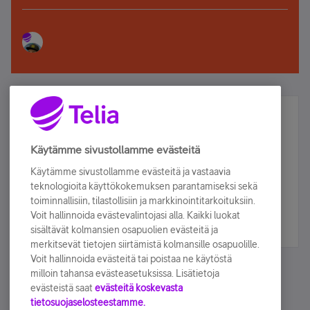
Älä jää paitsi – osallistu ja voita!
Tilaa Telian uutiskirje ja olet mukana arvonnassa.
Käytämme sivustollamme evästeitä
Samalla saat parhaat asiakasedut suoraan
Käytämme sivustollamme evästeitä ja vastaavia
sähköpostiisi.
teknologioita käyttökokemuksen parantamiseksi sekä
toiminnallisiin, tilastollisiin ja markkinointitarkoituksiin.
Voit hallinnoida evästevalintojasi alla. Kaikki luokat
Tilaa nyt
sisältävät kolmansien osapuolien evästeitä ja
merkitsevät tietojen siirtämistä kolmansille osapuolille.
Voit hallinnoida evästeitä tai poistaa ne käytöstä
milloin tahansa evästeasetuksissa. Lisätietoja
evästeistä saat
evästeitä koskevasta
tietosuojaselosteestamme.