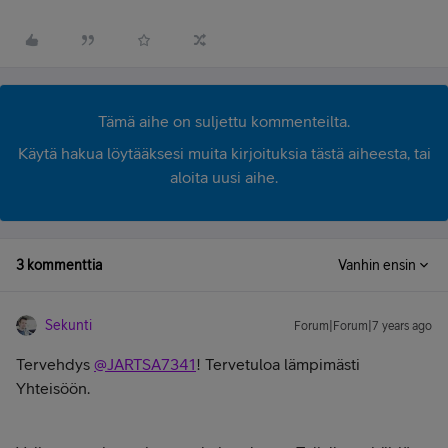
Tämä aihe on suljettu kommenteilta.
Käytä hakua löytääksesi muita kirjoituksia tästä aiheesta, tai
aloita uusi aihe.
3 kommenttia
Vanhin ensin
Sekunti
Forum|Forum|7 years ago
Tervehdys
@JARTSA7341
! Tervetuloa lämpimästi
Yhteisöön.