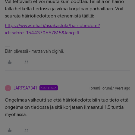
Valitettavasti et voi muuta kuin odottaa. Telialla on häiriö
tällä hetkellä tiedossa ja vikaa korjataan parhaillaan. Voit
seurata häiriötiedotteen etenemistä täällä:
https://www.telia.fi/asiakastuki/hairiotiedote?
id=sabre_1544370657815&lang=fi
Elän pilvessä - mutta vain diginä.
JARTSA7341
ALOITTAJA
Forum|Forum|7 years ago
J
Ongelmaa vaikeutti se että häiriötiedotteisiin tuo tieto että
ongelma on tiedossa ja sitä korjataan ilmaantui 1,5 tuntia
myöhässä.