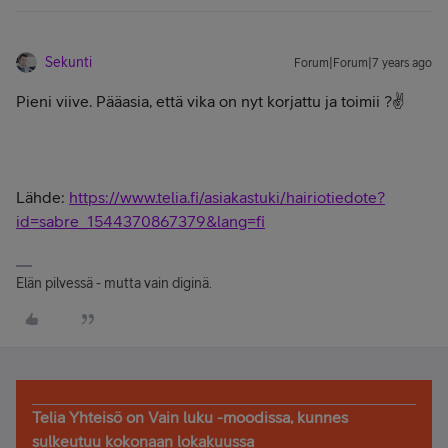
Sekunti
Forum|Forum|7 years ago
Pieni viive. Pääasia, että vika on nyt korjattu ja toimii ?✌
Lähde:
https://www.telia.fi/asiakastuki/hairiotiedote?
id=sabre_1544370867379&lang=fi
Elän pilvessä - mutta vain diginä.
Telia Yhteisö on Vain luku -moodissa, kunnes
sulkeutuu kokonaan lokakuussa