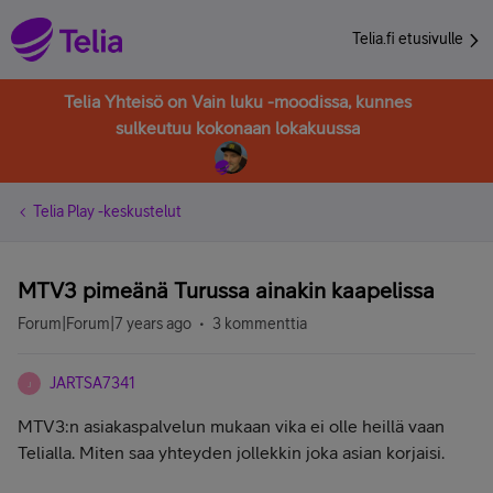
Telia.fi etusivulle
Telia Yhteisö on Vain luku -moodissa, kunnes
sulkeutuu kokonaan lokakuussa
Telia Play -keskustelut
MTV3 pimeänä Turussa ainakin kaapelissa
Forum|Forum|7 years ago
3 kommenttia
JARTSA7341
J
MTV3:n asiakaspalvelun mukaan vika ei olle heillä vaan
Telialla. Miten saa yhteyden jollekkin joka asian korjaisi.