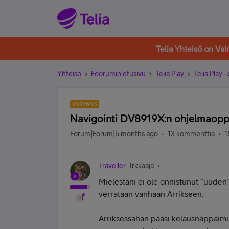
Telia Yhteisö on Va
Yhteisö
Foorumin etusivu
Telia Play
Telia Play 
KYSYMYS
Navigointi DV8919X:n ohjelmaopp
Forum|Forum|5 months ago
13 kommenttia
1
Traveller
Irkkaaja
Mielestäni ei ole onnistunut “uuden”
verrataan vanhaan Arrikseen.
Arriksessahan pääsi kelausnäppäimi