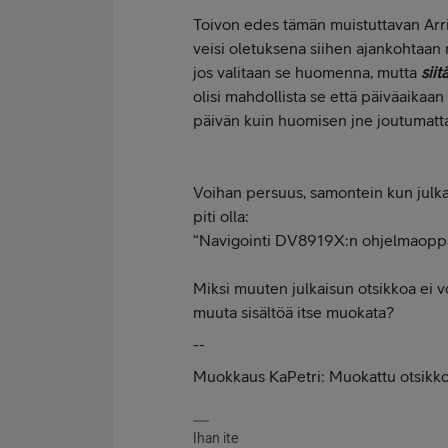
Toivon edes tämän muistuttavan Arrik
veisi oletuksena siihen ajankohtaan m
jos valitaan se huomenna, mutta
sii
olisi mahdollista se että päiväaikaan 
päivän kuin huomisen jne joutumatt
Voihan persuus, samontein kun julkai
piti olla:
“Navigointi DV8919X:n ohjelmaopp
Miksi muuten julkaisun otsikkoa ei vo
muuta sisältöä itse muokata?
--
Muokkaus KaPetri: Muokattu otsikko
Ihan ite