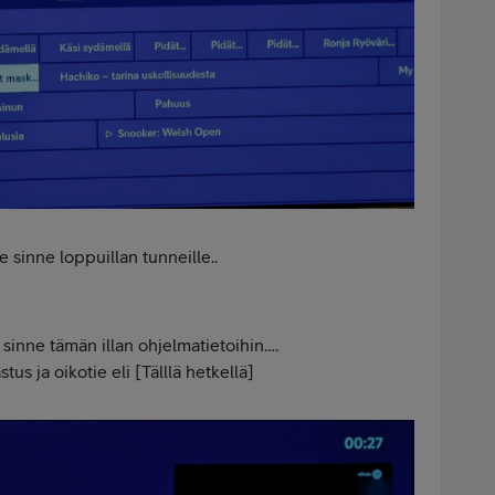
e sinne loppuillan tunneille..
 sinne tämän illan ohjelmatietoihin….
s ja oikotie eli [Tälllä hetkellä]