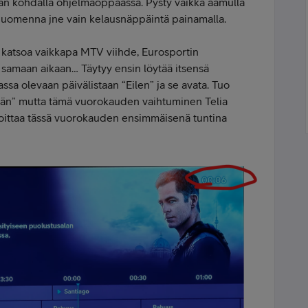
n kohdalla ohjelmaoppaassa. Pysty vaikka aamulla
 huomenna jne vain kelausnäppäintä painamalla.
 katsoa vaikkapa MTV viihde, Eurosportin
n samaan aikaan… Täytyy ensin löytää itsensä
sa olevaan päivälistaan “Eilen” ja se avata. Tuo
änään” mutta tämä vuorokauden vaihtuminen Telia
koittaa tässä vuorokauden ensimmäisenä tuntina