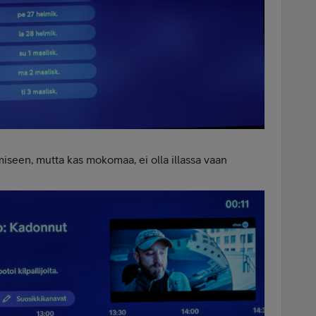
miseen, mutta kas mokomaa, ei olla illassa vaan