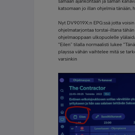
samaan ajankohtaan ja saman kanava
katsomaan jo illan ohjelmia tänään,
Nyt DV9019X:n EPG:ssä jotta voisin
ohjelmatarjontaa torstai-iltana tähä
ohjelmaoppaan ulkopuolelle ylälaidas
“Eilen” tilalla normaalisti lukee “T
playssa vähän vaihtelee mitä se tar
varsinkin