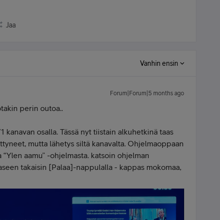
Jaa
Vanhin ensin
Forum|Forum|5 months ago
akin perin outoa..
 kanavan osalla. Tässä nyt tiistain alkuhetkinä taas
ttyneet, mutta lähetys siltä kanavalta. Ohjelmaoppaan
ta “Ylen aamu” -ohjelmasta. katsoin ohjelman
aseen takaisin [Palaa]-nappulalla - kappas mokomaa,