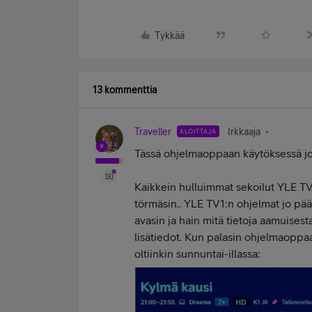
Tykkää
13 kommenttia
Traveller
Irkkaaja
ALOITTAJA
Tässä ohjelmaoppaan käytöksessä jot
Kaikkein hulluimmat sekoilut YLE TV1
törmäsin.. YLE TV1:n ohjelmat jo pää
avasin ja hain mitä tietoja aamuises
lisätiedot. Kun palasin ohjelmaoppa
oltiinkin sunnuntai-illassa: