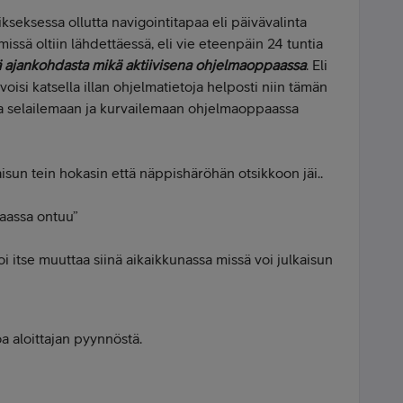
seksessa ollutta navigointitapaa eli päivävalinta
issä oltiin lähdettäessä, eli vie eteenpäin 24 tuntia
tä ajankohdasta mikä aktiivisena ohjelmaoppaassa
. Eli
voisi katsella illan ohjelmatietoja helposti niin tämän
a selailemaan ja kurvailemaan ohjelmaoppaassa
sun tein hokasin että näppishäröhän otsikkoon jäi..
aassa ontuu”
i itse muuttaa siinä aikaikkunassa missä voi julkaisun
a aloittajan pyynnöstä.