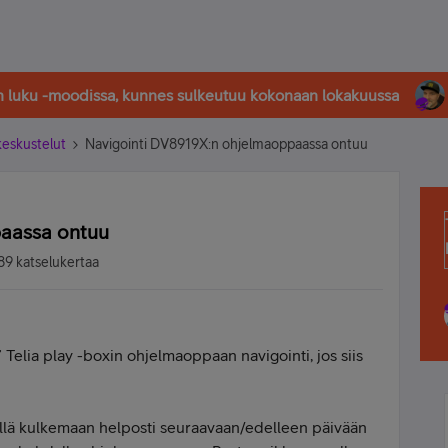
in luku -moodissa, kunnes sulkeutuu kokonaan lokakuussa
-keskustelut
Navigointi DV8919X:n ohjelmaoppaassa ontuu
aassa ontuu
89 katselukertaa
 Telia play -boxin ohjelmaoppaan navigointi, jos siis
llä kulkemaan helposti seuraavaan/edelleen päivään