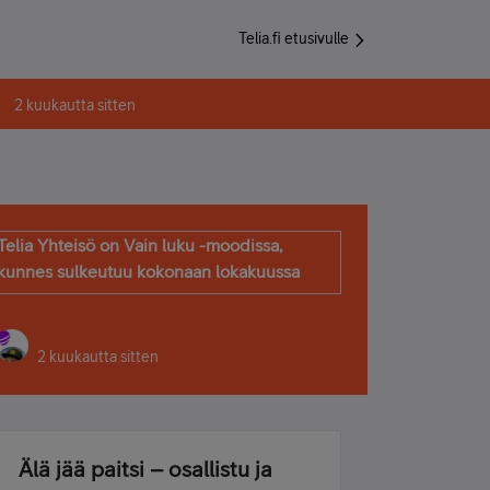
Telia.fi etusivulle
2 kuukautta sitten
Telia Yhteisö on Vain luku -moodissa,
kunnes sulkeutuu kokonaan lokakuussa
2 kuukautta sitten
Älä jää paitsi – osallistu ja