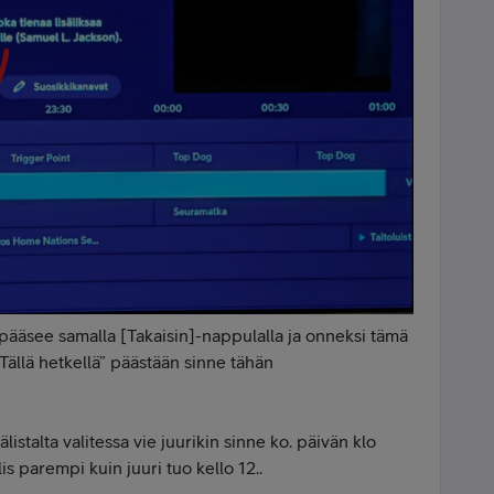
ääsee samalla [Takaisin]-nappulalla ja onneksi tämä
“Tällä hetkellä” päästään sinne tähän
istalta valitessa vie juurikin sinne ko. päivän klo
s parempi kuin juuri tuo kello 12..