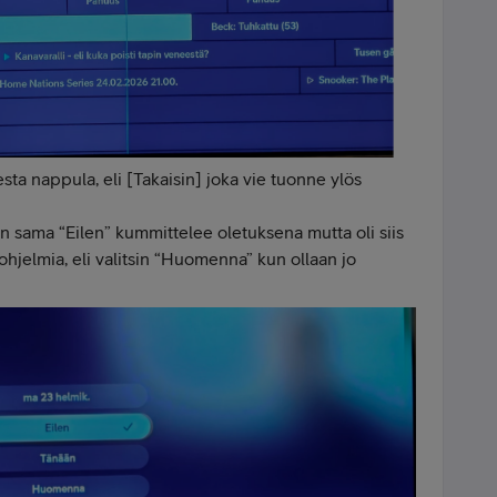
ta nappula, eli [Takaisin] joka vie tuonne ylös
in sama “Eilen” kummittelee oletuksena mutta oli siis
hjelmia, eli valitsin “Huomenna” kun ollaan jo