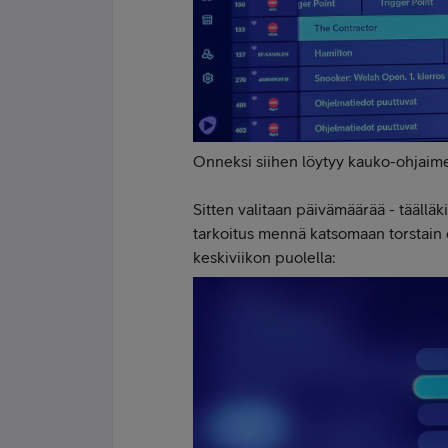
Onneksi siihen löytyy kauko-ohjaimes
Sitten valitaan päivämäärää - täälläk
tarkoitus mennä katsomaan torstain o
keskiviikon puolella: