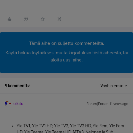
Tämä aihe on suljettu kommenteilta.
Käytä hakua löytääksesi muita kirjoituksia tästä aiheesta, tai
aloita uusi aihe.
9 kommenttia
Vanhin ensin
olkitu
Forum|Forum|11 years ago
Yle TV1, Yle TV1 HD, Yle TV2, Yle TV2 HD, Yle Fem, Yle Fem
HD, Yle Teema, Yle Teema HD, MTV3, Nelonen ja Sub