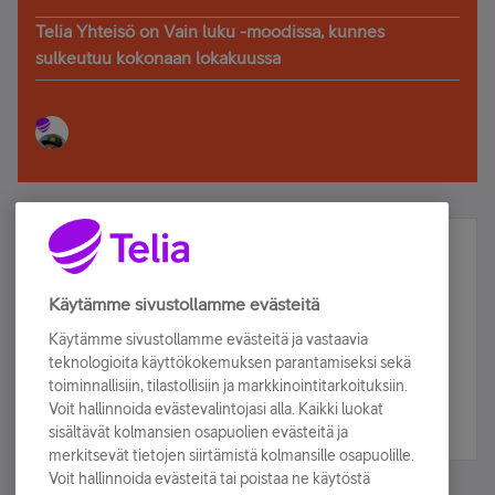
Telia Yhteisö on Vain luku -moodissa, kunnes
sulkeutuu kokonaan lokakuussa
Älä jää paitsi – osallistu ja voita!
Tilaa Telian uutiskirje ja olet mukana arvonnassa.
Käytämme sivustollamme evästeitä
Samalla saat parhaat asiakasedut suoraan
Käytämme sivustollamme evästeitä ja vastaavia
sähköpostiisi.
teknologioita käyttökokemuksen parantamiseksi sekä
toiminnallisiin, tilastollisiin ja markkinointitarkoituksiin.
Voit hallinnoida evästevalintojasi alla. Kaikki luokat
Tilaa nyt
sisältävät kolmansien osapuolien evästeitä ja
merkitsevät tietojen siirtämistä kolmansille osapuolille.
Voit hallinnoida evästeitä tai poistaa ne käytöstä