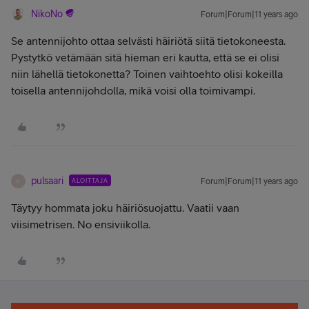
NikoNo
Forum|Forum|11 years ago
Se antennijohto ottaa selvästi häiriötä siitä tietokoneesta.
Pystytkö vetämään sitä hieman eri kautta, että se ei olisi
niin lähellä tietokonetta? Toinen vaihtoehto olisi kokeilla
toisella antennijohdolla, mikä voisi olla toimivampi.
pulsaari
ALOITTAJA
Forum|Forum|11 years ago
P
Täytyy hommata joku häiriösuojattu. Vaatii vaan
viisimetrisen. No ensiviikolla.