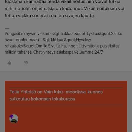
tuostahan kannattaa tehdä vikailmoitus niin voivat tutkia
mihin puolet ohjelmasta on kadonnut. Vikailmoituksen voi
tehdä vaikka sonera.fi omien sivujen kautta.
Pongasitko hyvän viestin --&gt; klikkaa &quot;Tykkää&quot;Saitko
avun probleemaasi --&gt; klikkaa &quot;Hyväksy
ratkaisuksi&quot;Omilla Sivuilla hallinnoit liittymiäsi ja palveluitasi
milloin tahansa. Chat-yhteys asiakaspalveluumme 24/7
Telia Yhteisö on Vain luku -moodissa, kunnes
sulkeutuu kokonaan lokakuussa