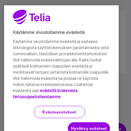
Älä jää paitsi – osallistu ja voita!
Tilaa Telian uutiskirje ja olet mukana arvonnassa.
Käytämme sivustollamme evästeitä
Samalla saat parhaat asiakasedut suoraan
Käytämme sivustollamme evästeitä ja vastaavia
sähköpostiisi.
teknologioita käyttökokemuksen parantamiseksi sekä
toiminnallisiin, tilastollisiin ja markkinointitarkoituksiin.
Voit hallinnoida evästevalintojasi alla. Kaikki luokat
Tilaa nyt
sisältävät kolmansien osapuolien evästeitä ja
merkitsevät tietojen siirtämistä kolmansille osapuolille.
Voit hallinnoida evästeitä tai poistaa ne käytöstä
milloin tahansa evästeasetuksissa. Lisätietoja
evästeistä saat
evästeitä koskevasta
tietosuojaselosteestamme.
Käyttöehdot
Accessibility statement
Evästeasetukset
Hyväksy evästeet