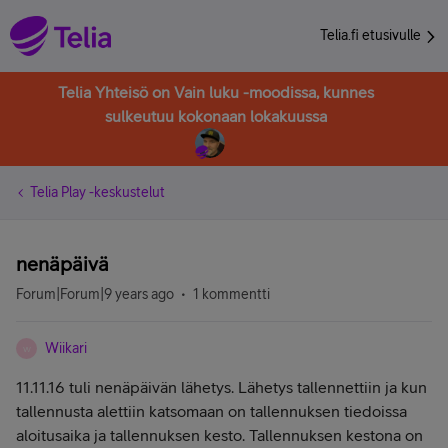
Telia.fi etusivulle
Telia Yhteisö on Vain luku -moodissa, kunnes
sulkeutuu kokonaan lokakuussa
Telia Play -keskustelut
nenäpäivä
Forum|Forum|9 years ago
1 kommentti
Wiikari
W
11.11.16 tuli nenäpäivän lähetys. Lähetys tallennettiin ja kun
tallennusta alettiin katsomaan on tallennuksen tiedoissa
aloitusaika ja tallennuksen kesto. Tallennuksen kestona on