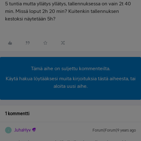
5 tuntia mutta yllätys yllätys, tallennuksessa on vain 2t 40
min. Missä loput 2h 20 min? Kuitenkin tallennuksen
kestoksi näytetään 5h?
Tämä aihe on suljettu kommenteilta.
Käytä hakua löytääksesi muita kirjoituksia tästä aiheesta, tai
aloita uusi aihe.
1 kommentti
JuhaHyv
Forum|Forum|9 years ago
J