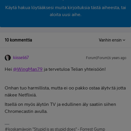
Käytä hakua löytääksesi muita kirjoituksia tästä aiheesta, tai
aloita uusi aihe.
10 kommenttia
Vanhin ensin
kiisseli67
Forum|Forum|6 years ago
Hei
@WingMan79
ja tervetuloa Telian yhteisöön!
Onhan tuo harmillista, mutta ei oo pakko ostaa älytv:tä jotta
näkee Netflixiä.
Itsellä on myös älytön TV ja edullinen äly saatiin siihen
Chromecastin avulla.
#koskamävoin "Stupid is as stupid does" - Forrest Gump