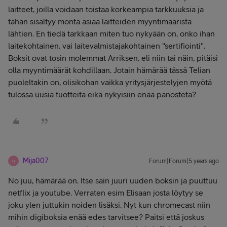
laitteet, joilla voidaan toistaa korkeampia tarkkuuksia ja
tähän sisältyy monta asiaa laitteiden myyntimääristä
lähtien. En tiedä tarkkaan miten tuo nykyään on, onko ihan
laitekohtainen, vai laitevalmistajakohtainen "sertifiointi".
Boksit ovat tosin molemmat Arriksen, eli niin tai näin, pitäisi
olla myyntimäärät kohdillaan. Jotain hämärää tässä Telian
puoleltakin on, olisikohan vaikka yritysjärjestelyjen myötä
tulossa uusia tuotteita eikä nykyisiin enää panosteta?
Mija007
Forum|Forum|5 years ago
M
No juu, hämärää on. Itse sain juuri uuden boksin ja puuttuu
netflix ja youtube. Verraten esim Elisaan josta löytyy se
joku ylen juttukin noiden lisäksi. Nyt kun chromecast niin
mihin digiboksia enää edes tarvitsee? Paitsi että joskus