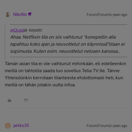
NikoNo
Forum|Forum|6 years ago
@Ocxid
@ kirjoitti:
Ahaa. Netflixin tila on siis vaihtunut "konepellin alla
tapahtuu koko ajan ja neuvottelut on käynnissä"tilaan ei
sopimusta. Kuten esim. neuvottelut nelosen kansssa...
Tämän asian tila ei ole vaihtunut mihinkään, eli edelleenkin
meillä on tahtotila saada tuo sovellus Telia TV:lle. Tänne
Yhteisöönkin kerrotaan tilanteesta ehdottomasti heti, kun
meillä on tähän jotakin uutta infoa.
jarkko35
Forum|Forum|6 years ago
J