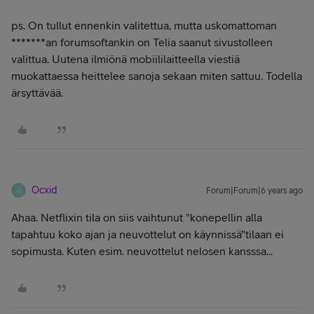
ps. On tullut ennenkin valitettua, mutta uskomattoman
*******an forumsoftankin on Telia saanut sivustolleen
valittua. Uutena ilmiönä mobiililaitteella viestiä
muokattaessa heittelee sanoja sekaan miten sattuu. Todella
ärsyttävää.
Ocxid
Forum|Forum|6 years ago
O
Ahaa. Netflixin tila on siis vaihtunut "konepellin alla
tapahtuu koko ajan ja neuvottelut on käynnissä"tilaan ei
sopimusta. Kuten esim. neuvottelut nelosen kansssa...