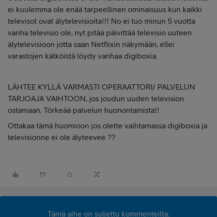
ei kuulemma ole enää tarpeellinen ominaisuus kun kaikki
televisot ovat älytelevisioita!!! No ei tuo minun 5 vuotta
vanha televisio ole, nyt pitää päivittää televisio uuteen
älytelevisioon jotta saan Netflixin näkymään, ellei
varastojen kätköistä löydy vanhaa digiboxia.
LÄHTEE KYLLÄ VARMASTI OPERAATTORI/ PALVELUN
TARJOAJA VAIHTOON, jos joudun uuden television
ostamaan. Törkeää palvelun huonontamista!!
Ottakaa tämä huomioon jos olette vaihtamassa digiboxia ja
televisionne ei ole älyteevee ??
Tämä aihe on suljettu kommenteilta.