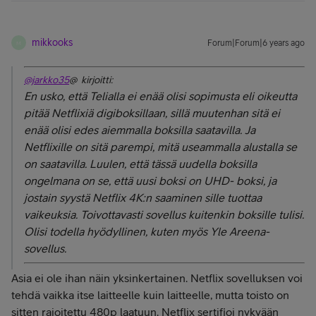
mikkooks
Forum|Forum|6 years ago
M
@jarkko35
@ kirjoitti:
En usko, että Telialla ei enää olisi sopimusta eli oikeutta
pitää Netflixiä digiboksillaan, sillä muutenhan sitä ei
enää olisi edes aiemmalla boksilla saatavilla. Ja
Netflixille on sitä parempi, mitä useammalla alustalla se
on saatavilla. Luulen, että tässä uudella boksilla
ongelmana on se, että uusi boksi on UHD- boksi, ja
jostain syystä Netflix 4K:n saaminen sille tuottaa
vaikeuksia. Toivottavasti sovellus kuitenkin boksille tulisi.
Olisi todella hyödyllinen, kuten myös Yle Areena-
sovellus.
Asia ei ole ihan näin yksinkertainen. Netflix sovelluksen voi
tehdä vaikka itse laitteelle kuin laitteelle, mutta toisto on
sitten rajoitettu 480p laatuun. Netflix sertifioi nykyään