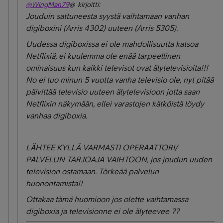
@WingMan79
@ kirjoitti:
Jouduin sattuneesta syystä vaihtamaan vanhan
digiboxini (Arris 4302) uuteen (Arris 5305).
Uudessa digiboxissa ei ole mahdollisuutta katsoa
Netflixiä, ei kuulemma ole enää tarpeellinen
ominaisuus kun kaikki televisot ovat älytelevisioita!!!
No ei tuo minun 5 vuotta vanha televisio ole, nyt pitää
päivittää televisio uuteen älytelevisioon jotta saan
Netflixin näkymään, ellei varastojen kätköistä löydy
vanhaa digiboxia.
LÄHTEE KYLLÄ VARMASTI OPERAATTORI/
PALVELUN TARJOAJA VAIHTOON, jos joudun uuden
television ostamaan. Törkeää palvelun
huonontamista!!
Ottakaa tämä huomioon jos olette vaihtamassa
digiboxia ja televisionne ei ole älyteevee ??