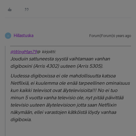
Hillastuska
Forum|Forum|6 years ago
H
@WingMan79
@ kirjoitti:
Jouduin sattuneesta syystä vaihtamaan vanhan
digiboxini (Arris 4302) uuteen (Arris 5305).
Uudessa digiboxissa ei ole mahdollisuutta katsoa
Netflixiä, ei kuulemma ole enää tarpeellinen ominaisuus
kun kaikki televisot ovat älytelevisioita!!! No ei tuo
minun 5 vuotta vanha televisio ole, nyt pitää päivittää
televisio uuteen älytelevisioon jotta saan Netflixin
näkymään, ellei varastojen kätköistä löydy vanhaa
digiboxia.