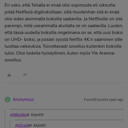
En usko, että Telialla ei enää olisi sopimusta eli oikeutta
pitää Netflixiä digiboksillaan, sillä muutenhan sitä ei enää
olisi edes aiemmalla boksilla saatavilla. Ja Netflixille on sitä
parempi, mitä useammalla alustalla se on saatavilla. Luulen,
että tässä uudella boksilla ongelmana on se, että uusi boksi
on UHD- boksi, ja jostain syystä Netflix 4K:n saaminen sille
tuottaa vaikeuksia. Toivottavasti sovellus kuitenkin boksille
tulisi. Olisi todella hyödyllinen, kuten myös Yle Areena-
sovellus.
Anonymous
Forum|Forum|6 years ago
A
@NikoNo
@ kirjoitti:
@Ocxid
@ kirjoitti: