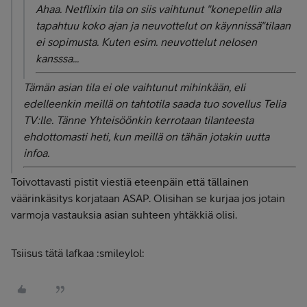
Ahaa. Netflixin tila on siis vaihtunut "konepellin alla
tapahtuu koko ajan ja neuvottelut on käynnissä"tilaan
ei sopimusta. Kuten esim. neuvottelut nelosen
kansssa...
Tämän asian tila ei ole vaihtunut mihinkään, eli
edelleenkin meillä on tahtotila saada tuo sovellus Telia
TV:lle. Tänne Yhteisöönkin kerrotaan tilanteesta
ehdottomasti heti, kun meillä on tähän jotakin uutta
infoa.
Toivottavasti pistit viestiä eteenpäin että tällainen
väärinkäsitys korjataan ASAP. Olisihan se kurjaa jos jotain
varmoja vastauksia asian suhteen yhtäkkiä olisi.
Tsiisus tätä lafkaa :smileylol: