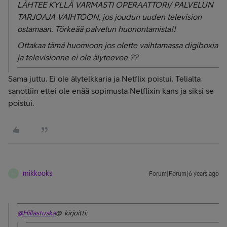
LÄHTEE KYLLÄ VARMASTI OPERAATTORI/ PALVELUN
TARJOAJA VAIHTOON, jos joudun uuden television
ostamaan. Törkeää palvelun huonontamista!!
Ottakaa tämä huomioon jos olette vaihtamassa digiboxia
ja televisionne ei ole älyteevee ??
Sama juttu. Ei ole älytelkkaria ja Netflix poistui. Telialta
sanottiin ettei ole enää sopimusta Netflixin kans ja siksi se
poistui.
mikkooks
Forum|Forum|6 years ago
M
@Hillastuska
@ kirjoitti: