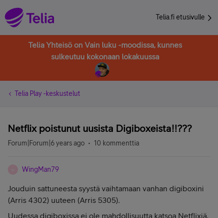
Telia.fi etusivulle
Telia Yhteisö on Vain luku -moodissa, kunnes
sulkeutuu kokonaan lokakuussa
Telia Play -keskustelut
Netflix poistunut uusista Digiboxeista!!???
Forum|Forum|6 years ago
10 kommenttia
WingMan79
W
Jouduin sattuneesta syystä vaihtamaan vanhan digiboxini
(Arris 4302) uuteen (Arris 5305).
Uudessa digiboxissa ei ole mahdollisuutta katsoa Netflixiä,