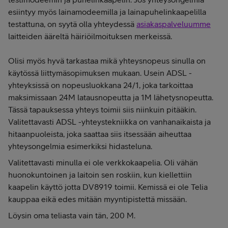
esiintyy myös lainamodeemilla ja lainapuhelinkaapelilla
testattuna, on syytä olla yhteydessä
asiakaspalveluumme
laitteiden ääreltä häiriöilmoituksen merkeissä.
Olisi myös hyvä tarkastaa mikä yhteysnopeus sinulla on
käytössä liittymäsopimuksen mukaan. Usein ADSL -
yhteyksissä on nopeusluokkana 24/1, joka tarkoittaa
maksimissaan 24M latausnopeutta ja 1M lähetysnopeutta.
Tässä tapauksessa yhteys toimii siis niinkuin pitääkin.
Valitettavasti ADSL -yhteystekniikka on vanhanaikaista ja
hitaanpuoleista, joka saattaa siis itsessään aiheuttaa
yhteysongelmia esimerkiksi hidasteluna.
Valitettavasti minulla ei ole verkkokaapelia. Oli vähän
huonokuntoinen ja laitoin sen roskiin, kun kiellettiin
kaapelin käyttö jotta DV8919 toimii. Kemissä ei ole Telia
kauppaa eikä edes mitään myyntipistettä missään.
Löysin oma teliasta vain tän, 200 M.