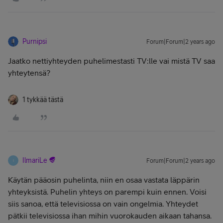
Purnipsi
Forum|Forum|2 years ago
Jaatko nettiyhteyden puhelimestasti TV:lle vai mistä TV saa
yhteytensä?
1 tykkää tästä
IlmariLe
Forum|Forum|2 years ago
I
Käytän pääosin puhelinta, niin en osaa vastata läppärin
yhteyksistä. Puhelin yhteys on parempi kuin ennen. Voisi
siis sanoa, että televisiossa on vain ongelmia. Yhteydet
pätkii televisiossa ihan mihin vuorokauden aikaan tahansa.