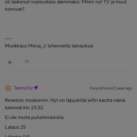
oli laskenut nopeustaso alemmaksi. Miten nyt TV ja muut
toimivat?
----
Muokkaus Merja_J: lyhennetty lainauksia
TeemuTur
Forum|Forum|2 years ago
T
Resetoin modeemin. Nyt on läppärillä wifin kautta nämä
lukemat klo 23.32.
Ei ole muita puhelinrasioita.
Lataus 25
Lähetys 0.5