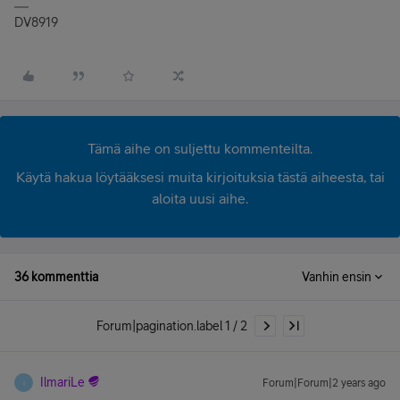
DV8919
Tämä aihe on suljettu kommenteilta.
Käytä hakua löytääksesi muita kirjoituksia tästä aiheesta, tai
aloita uusi aihe.
36 kommenttia
Vanhin ensin
Forum|pagination.label 1 / 2
IlmariLe
Forum|Forum|2 years ago
I