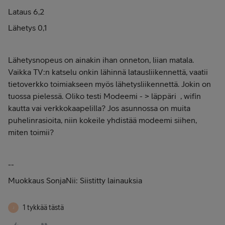
Lataus 6,2
Lähetys 0,1
Lähetysnopeus on ainakin ihan onneton, liian matala.
Vaikka TV:n katselu onkin lähinnä latausliikennettä, vaatii
tietoverkko toimiakseen myös lähetysliikennettä. Jokin on
tuossa pielessä. Oliko testi Modeemi - > läppäri , wifin
kautta vai verkkokaapelilla? Jos asunnossa on muita
puhelinrasioita, niin kokeile yhdistää modeemi siihen,
miten toimii?
--
Muokkaus SonjaNii: Siistitty lainauksia
1 tykkää tästä
J