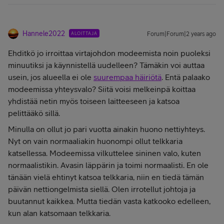
Hannele2022
ALOITTAJA
Forum|Forum|2 years ago
Ehditkö jo irroittaa virtajohdon modeemista noin puoleksi
minuutiksi ja käynnistellä uudelleen? Tämäkin voi auttaa
usein, jos alueella ei ole
suurempaa häiriötä
. Entä palaako
modeemissa yhteysvalo? Siitä voisi melkeinpä koittaa
yhdistää netin myös toiseen laitteeseen ja katsoa
pelittääkö sillä.
Minulla on ollut jo pari vuotta ainakin huono nettiyhteys.
Nyt on vain normaaliakin huonompi ollut telkkaria
katsellessa. Modeemissa vilkuttelee sininen valo, kuten
normaalistikin. Avasin läppärin ja toimi normaalisti. En ole
tänään vielä ehtinyt katsoa telkkaria, niin en tiedä tämän
päivän nettiongelmista siellä. Olen irrotellut johtoja ja
buutannut kaikkea. Mutta tiedän vasta katkooko edelleen,
kun alan katsomaan telkkaria.