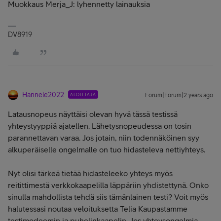
Muokkaus Merja_J: lyhennetty lainauksia
DV8919
Hannele2022
ALOITTAJA
Forum|Forum|2 years ago
Latausnopeus näyttäisi olevan hyvä tässä testissä
yhteystyyppiä ajatellen. Lähetysnopeudessa on tosin
parannettavan varaa. Jos jotain, niin todennäköinen syy
alkuperäiselle ongelmalle on tuo hidasteleva nettiyhteys.
Nyt olisi tärkeä tietää hidasteleeko yhteys myös
reitittimestä verkkokaapelilla läppäriin yhdistettynä. Onko
sinulla mahdollista tehdä siis tämänlainen testi? Voit myös
halutessasi noutaa veloituksetta Telia Kaupastamme
testimodeemin ja puhelinkaapelin. Jos yhteysongelmia