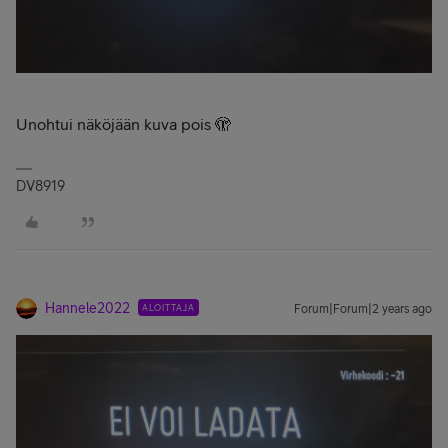
Unohtui näköjään kuva pois 🫣
DV8919
Hannele2022
ALOITTAJA
Forum|Forum|2 years ago