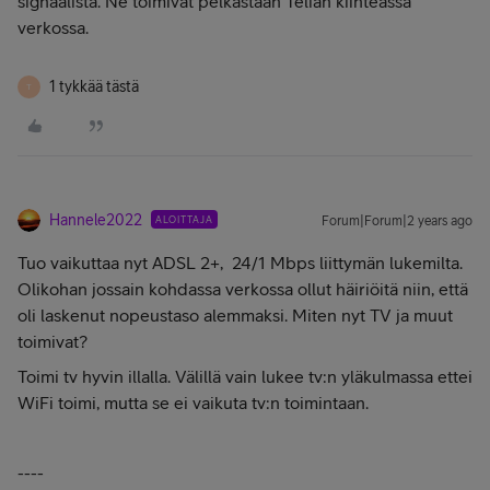
signaalista. Ne toimivat pelkästään Telian kiinteässä
verkossa.
1 tykkää tästä
T
Hannele2022
ALOITTAJA
Forum|Forum|2 years ago
Tuo vaikuttaa nyt ADSL 2+, 24/1 Mbps liittymän lukemilta.
Olikohan jossain kohdassa verkossa ollut häiriöitä niin, että
oli laskenut nopeustaso alemmaksi. Miten nyt TV ja muut
toimivat?
Toimi tv hyvin illalla. Välillä vain lukee tv:n yläkulmassa ettei
WiFi toimi, mutta se ei vaikuta tv:n toimintaan.
----