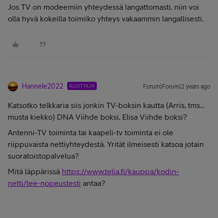
Jos TV on modeemiin yhteydessä langattomasti, niin voi
olla hyvä kokeilla toimiiko yhteys vakaammin langallisesti.
Hannele2022
ALOITTAJA
Forum|Forum|2 years ago
Katsotko telkkaria siis jonkin TV-boksin kautta (Arris, tms...
musta kiekko) DNA Viihde boksi, Elisa Viihde boksi?
Antenni-TV toiminta tai kaapeli-tv toiminta ei ole
riippuvaista nettiyhteydestä. Yrität ilmeisesti katsoa jotain
suoratoistopalvelua?
Mitä läppärissä
https://www.telia.fi/kauppa/kodin-
netti/tee-nopeustesti
antaa?