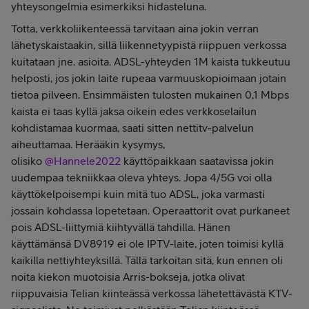
yhteysongelmia esimerkiksi hidasteluna.
Totta, verkkoliikenteessä tarvitaan aina jokin verran
lähetyskaistaakin, sillä liikennetyypistä riippuen verkossa
kuitataan jne. asioita. ADSL-yhteyden 1M kaista tukkeutuu
helposti, jos jokin laite rupeaa varmuuskopioimaan jotain
tietoa pilveen. Ensimmäisten tulosten mukainen 0,1 Mbps
kaista ei taas kyllä jaksa oikein edes verkkoselailun
kohdistamaa kuormaa, saati sitten nettitv-palvelun
aiheuttamaa. Herääkin kysymys,
olisiko
@Hannele2022
käyttöpaikkaan saatavissa jokin
uudempaa tekniikkaa oleva yhteys. Jopa 4/5G voi olla
käyttökelpoisempi kuin mitä tuo ADSL, joka varmasti
jossain kohdassa lopetetaan. Operaattorit ovat purkaneet
pois ADSL-liittymiä kiihtyvällä tahdilla. Hänen
käyttämänsä DV8919 ei ole IPTV-laite, joten toimisi kyllä
kaikilla nettiyhteyksillä. Tällä tarkoitan sitä, kun ennen oli
noita kiekon muotoisia Arris-bokseja, jotka olivat
riippuvaisia Telian kiinteässä verkossa lähetettävästä KTV-