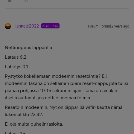
Hannele2022
ALOITTAJA
Forum|Forum|2 years ago
Nettinopeus läppärillä
Lataus 6,2
Lähetys 0,1
Pystytkö kokeilemaan modeemin resetointia? Eli
modeemin takana on sellainen pieni reset-nappi, jota tulisi
painaa pohjassa 10-15 sekunnin ajan. Tämä on ainakin
itsellä auttanut, jos netti ei meinaa toimia.
Resetoin modeemin. Nyt on läppärillä wifin kautta nämä
lukemat klo 23.32.
Ei ole muita puhelinrasioita.
Lataus 25