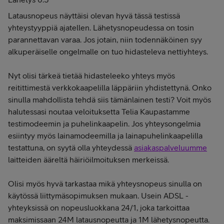
Latausnopeus näyttäisi olevan hyvä tässä testissä
yhteystyyppiä ajatellen. Lähetysnopeudessa on tosin
parannettavan varaa. Jos jotain, niin todennäköinen syy
alkuperäiselle ongelmalle on tuo hidasteleva nettiyhteys.
Nyt olisi tärkeä tietää hidasteleeko yhteys myös
reitittimestä verkkokaapelilla läppäriin yhdistettynä. Onko
sinulla mahdollista tehdä siis tämänlainen testi? Voit myös
halutessasi noutaa veloituksetta Telia Kaupastamme
testimodeemin ja puhelinkaapelin. Jos yhteysongelmia
esiintyy myös lainamodeemilla ja lainapuhelinkaapelilla
testattuna, on syytä olla yhteydessä
asiakaspalveluumme
laitteiden ääreltä häiriöilmoituksen merkeissä.
Olisi myös hyvä tarkastaa mikä yhteysnopeus sinulla on
käytössä liittymäsopimuksen mukaan. Usein ADSL -
yhteyksissä on nopeusluokkana 24/1, joka tarkoittaa
maksimissaan 24M latausnopeutta ja 1M lähetysnopeutta.