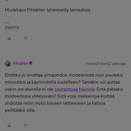
--
Muokkaus PihlaHei: lyhennetty lainauksia
DV8919
PihlaHei
Forum|Forum|2 years ago
Ehditkö jo irroittaa virtajohdon modeemista noin puoleksi
minuutiksi ja käynnistellä uudelleen? Tämäkin voi auttaa
usein, jos alueella ei ole
suurempaa häiriötä
. Entä palaako
modeemissa yhteysvalo? Siitä voisi melkeinpä koittaa
yhdistää netin myös toiseen laitteeseen ja katsoa
pelittääkö sillä.