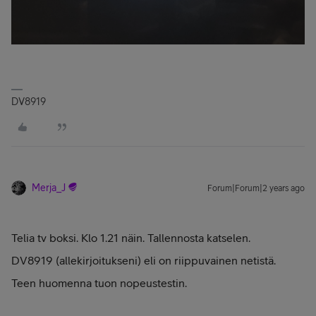
DV8919
Merja_J
Forum|Forum|2 years ago
Telia tv boksi. Klo 1.21 näin. Tallennosta katselen.
DV8919 (allekirjoitukseni) eli on riippuvainen netistä.
Teen huomenna tuon nopeustestin.