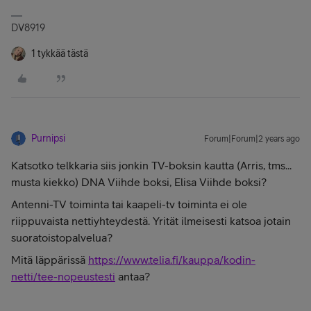
DV8919
1 tykkää tästä
Purnipsi
Forum|Forum|2 years ago
Katsotko telkkaria siis jonkin TV-boksin kautta (Arris, tms...
musta kiekko) DNA Viihde boksi, Elisa Viihde boksi?
Antenni-TV toiminta tai kaapeli-tv toiminta ei ole
riippuvaista nettiyhteydestä. Yrität ilmeisesti katsoa jotain
suoratoistopalvelua?
Mitä läppärissä
https://www.telia.fi/kauppa/kodin-
netti/tee-nopeustesti
antaa?