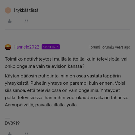
1 tykkää tästä
J
Hannele2022
ALOITTAJA
Forum|Forum|2 years ago
Toimiiko nettiyhteytesi muilla laitteilla, kuin televisiolla, vai
onko ongelma vain television kanssa?
Käytän pääosin puhelinta, niin en osaa vastata läppärin
yhteyksistä. Puhelin yhteys on parempi kuin ennen. Voisi
siis sanoa, että televisiossa on vain ongelmia. Yhteydet
pätkii televisiossa ihan mihin vuorokauden aikaan tahansa.
Aamupäivällä, päivällä, illalla, yöllä..
DV8919