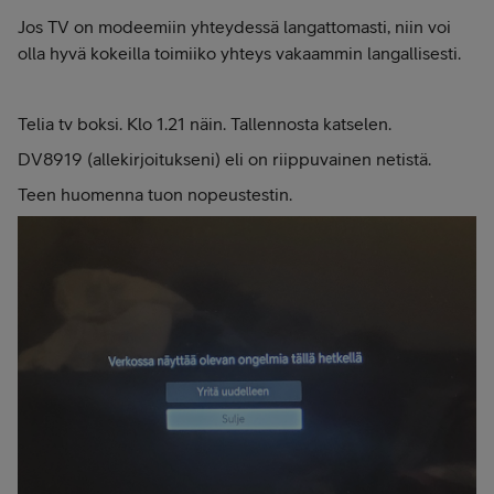
Jos TV on modeemiin yhteydessä langattomasti, niin voi
olla hyvä kokeilla toimiiko yhteys vakaammin langallisesti.
Telia tv boksi. Klo 1.21 näin. Tallennosta katselen.
DV8919 (allekirjoitukseni) eli on riippuvainen netistä.
Teen huomenna tuon nopeustestin.