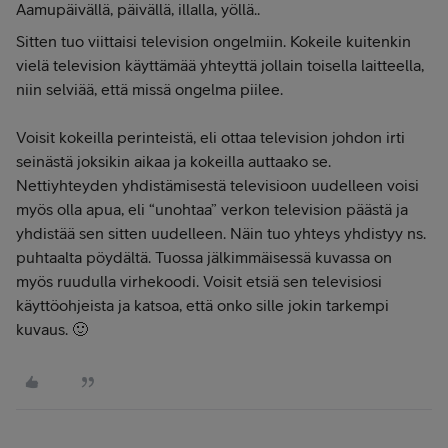
Aamupäivällä, päivällä, illalla, yöllä..
Sitten tuo viittaisi television ongelmiin. Kokeile kuitenkin
vielä television käyttämää yhteyttä jollain toisella laitteella,
niin selviää, että missä ongelma piilee.
Voisit kokeilla perinteistä, eli ottaa television johdon irti
seinästä joksikin aikaa ja kokeilla auttaako se.
Nettiyhteyden yhdistämisestä televisioon uudelleen voisi
myös olla apua, eli “unohtaa” verkon television päästä ja
yhdistää sen sitten uudelleen. Näin tuo yhteys yhdistyy ns.
puhtaalta pöydältä. Tuossa jälkimmäisessä kuvassa on
myös ruudulla virhekoodi. Voisit etsiä sen televisiosi
käyttöohjeista ja katsoa, että onko sille jokin tarkempi
kuvaus. 🙂