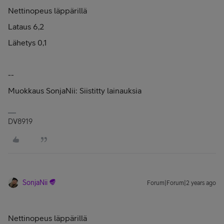
Nettinopeus läppärillä
Lataus 6,2
Lähetys 0,1
--
Muokkaus SonjaNii: Siistitty lainauksia
DV8919
SonjaNii
Forum|Forum|2 years ago
Nettinopeus läppärillä