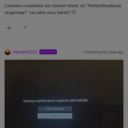
Lukeeko ruudullasi siis otsikon teksti, eli “Nettiyhteydessä
ongelmaa?” vai jokin muu teksti? 🙂
Hannele2022
ALOITTAJA
Forum|Forum|2 years ago