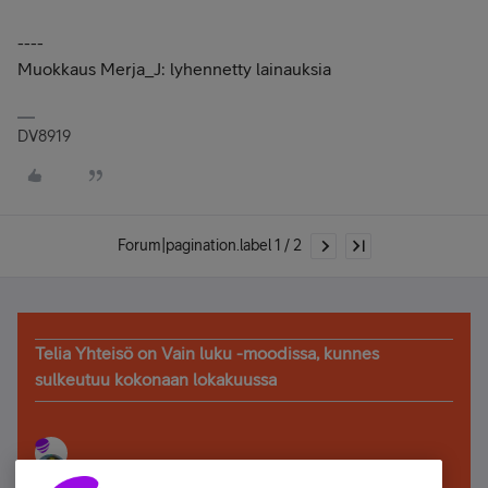
----
Muokkaus Merja_J: lyhennetty lainauksia
DV8919
Forum|pagination.label 1 / 2
Telia Yhteisö on Vain luku -moodissa, kunnes
sulkeutuu kokonaan lokakuussa