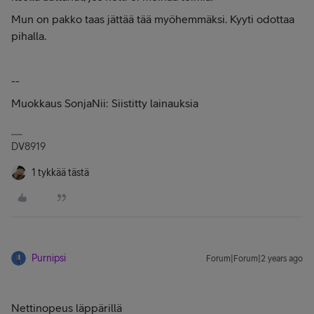
Mun on pakko taas jättää tää myöhemmäksi. Kyyti odottaa
pihalla.
--
Muokkaus SonjaNii: Siistitty lainauksia
DV8919
1 tykkää tästä
Purnipsi
Forum|Forum|2 years ago
Nettinopeus läppärillä