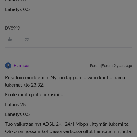
Lähetys 0.5
DV8919
Purnipsi
Forum|Forum|2 years ago
Resetoin modeemin. Nyt on läppärillä wifin kautta nämä
lukemat klo 23.32.
Ei ole muita puhelinrasioita.
Lataus 25
Lähetys 0.5
Tuo vaikuttaa nyt ADSL 2+, 24/1 Mbps liittymän lukemilta.
Olikohan jossain kohdassa verkossa ollut häiriöitä niin, että