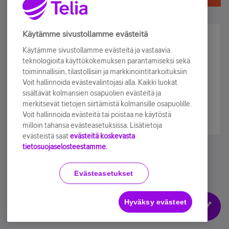
Käytämme sivustollamme evästeitä
Älä jää paitsi – osallistu ja voita!
Käytämme sivustollamme evästeitä ja vastaavia
Tilaa Telian uutiskirje ja olet mukana arvonnassa.
teknologioita käyttökokemuksen parantamiseksi sekä
toiminnallisiin, tilastollisiin ja markkinointitarkoituksiin.
Samalla saat parhaat asiakasedut suoraan
Voit hallinnoida evästevalintojasi alla. Kaikki luokat
sähköpostiisi.
sisältävät kolmansien osapuolien evästeitä ja
merkitsevät tietojen siirtämistä kolmansille osapuolille.
Tilaa nyt
Voit hallinnoida evästeitä tai poistaa ne käytöstä
milloin tahansa evästeasetuksissa. Lisätietoja
evästeistä saat
evästeitä koskevasta
tietosuojaselosteestamme.
Evästeasetukset
Käyttöehdot
Accessibility statement
Hyväksy evästeet