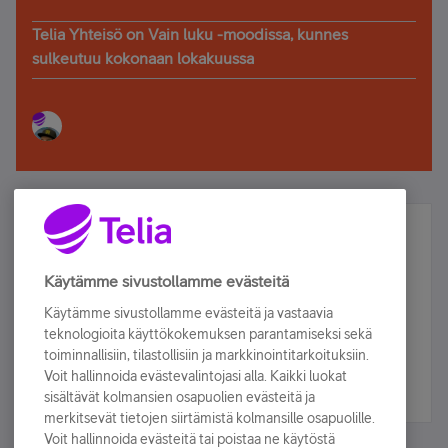
Telia Yhteisö on Vain luku -moodissa, kunnes
sulkeutuu kokonaan lokakuussa
Älä jää paitsi – osallistu ja voita!
Tilaa Telian uutiskirje ja olet mukana arvonnassa.
Käytämme sivustollamme evästeitä
Samalla saat parhaat asiakasedut suoraan
Käytämme sivustollamme evästeitä ja vastaavia
sähköpostiisi.
teknologioita käyttökokemuksen parantamiseksi sekä
toiminnallisiin, tilastollisiin ja markkinointitarkoituksiin.
Voit hallinnoida evästevalintojasi alla. Kaikki luokat
Tilaa nyt
sisältävät kolmansien osapuolien evästeitä ja
merkitsevät tietojen siirtämistä kolmansille osapuolille.
Voit hallinnoida evästeitä tai poistaa ne käytöstä