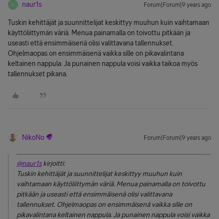
naur1s
Forum|Forum|9 years ago
N
Tuskin kehittäjät ja suunnittelijat keskittyy muuhun kuin vaihtamaan
käyttöliittymän väriä. Menua painamalla on toivottu pitkään ja
useasti että ensimmäisenä olisi valittavana tallennukset.
Ohjelmaopas on ensimmäisenä vaikka sille on pikavalintana
keltainen nappula. Ja punainen nappula voisi vaikka taikoa myös
tallennukset pikana.
NikoNo
Forum|Forum|9 years ago
@naur1s
kirjoitti:
Tuskin kehittäjät ja suunnittelijat keskittyy muuhun kuin
vaihtamaan käyttöliittymän väriä. Menua painamalla on toivottu
pitkään ja useasti että ensimmäisenä olisi valittavana
tallennukset. Ohjelmaopas on ensimmäisenä vaikka sille on
pikavalintana keltainen nappula. Ja punainen nappula voisi vaikka