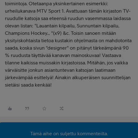
toimintoja. Otetaanpa yksinkertainen esimerkki:
urheilukanava MTV Sport 1. Avattuaan tämän kirjaston TV-
ruudulle katsoja saa eteensä ruudun vasemmassa laidassa
olevan listan: "Lauantain kilpailu, Sunnuntain kilpailu,
Champions Hockey... "(x9) &c. Toisin sanoen mitään
yksityiskohtaista tietoa kustakin ohjelmasta on mahdotonta
saada, koska sivun "designer" on pitänyt tärkeämpänä 90
% ruudusta täyttävää kanavan mainoskuvaa! Vastaava
tilanne kaikissa muissakin kirjastoissa. Mitähän, jos vaikka
värväisitte jonkun asiantuntevan katsojan laatimaan
järkevämpää esittelyä! Ainakin alkuperäisen suunnittelijan
sietäisi saada kenkää!
Tämä aihe on suljettu kommenteilta.