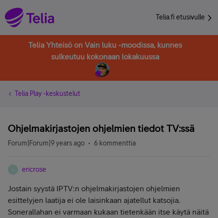
Telia.fi etusivulle
Telia Yhteisö on Vain luku -moodissa, kunnes
sulkeutuu kokonaan lokakuussa
Telia Play -keskustelut
Ohjelmakirjastojen ohjelmien tiedot TV:ssä
Forum|Forum|9 years ago
6 kommenttia
ericrose
E
Jostain syystä IPTV:n ohjelmakirjastojen ohjelmien
esittelyjen laatija ei ole laisinkaan ajatellut katsojia.
Sonerallahan ei varmaan kukaan tietenkään itse käytä näitä