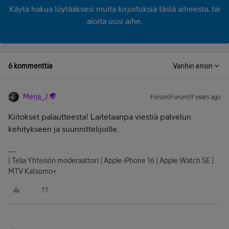
Käytä hakua löytääksesi muita kirjoituksia tästä aiheesta, tai
aloita uusi aihe.
6 kommenttia
Vanhin ensin
Merja_J
Forum|Forum|9 years ago
Kiitokset palautteesta! Laitetaanpa viestiä palvelun
kehitykseen ja suunnittelijoille.
| Telia Yhteisön moderaattori | Apple iPhone 16 | Apple Watch SE |
MTV Katsomo+