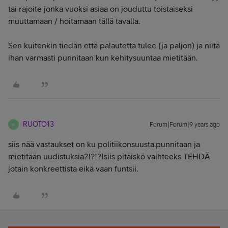
tai rajoite jonka vuoksi asiaa on jouduttu toistaiseksi
muuttamaan / hoitamaan tällä tavalla.
Sen kuitenkin tiedän että palautetta tulee (ja paljon) ja niitä
ihan varmasti punnitaan kun kehitysuuntaa mietitään.
RUOTO13
Forum|Forum|9 years ago
R
siis nää vastaukset on ku politiikonsuusta.punnitaan ja
mietitään uudistuksia?!?!?!siis pitäiskö vaihteeks TEHDÄ
jotain konkreettista eikä vaan funtsii.