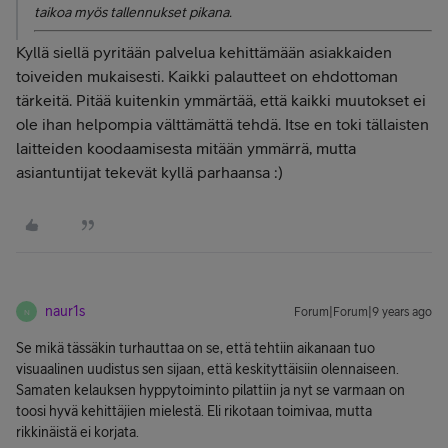
taikoa myös tallennukset pikana.
Kyllä siellä pyritään palvelua kehittämään asiakkaiden
toiveiden mukaisesti. Kaikki palautteet on ehdottoman
tärkeitä. Pitää kuitenkin ymmärtää, että kaikki muutokset ei
ole ihan helpompia välttämättä tehdä. Itse en toki tällaisten
laitteiden koodaamisesta mitään ymmärrä, mutta
asiantuntijat tekevät kyllä parhaansa :)
naur1s
Forum|Forum|9 years ago
N
Se mikä tässäkin turhauttaa on se, että tehtiin aikanaan tuo
visuaalinen uudistus sen sijaan, että keskityttäisiin olennaiseen.
Samaten kelauksen hyppytoiminto pilattiin ja nyt se varmaan on
toosi hyvä kehittäjien mielestä. Eli rikotaan toimivaa, mutta
rikkinäistä ei korjata.