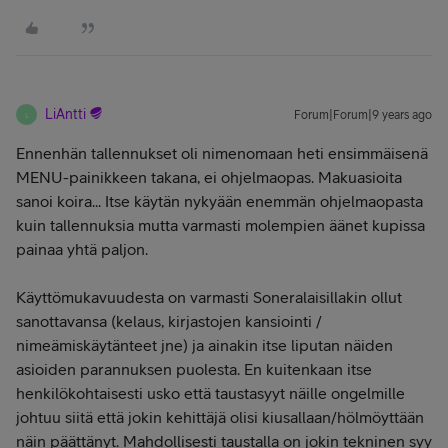
LiAntti
Forum|Forum|9 years ago
L
Ennenhän tallennukset oli nimenomaan heti ensimmäisenä
MENU-painikkeen takana, ei ohjelmaopas. Makuasioita
sanoi koira... Itse käytän nykyään enemmän ohjelmaopasta
kuin tallennuksia mutta varmasti molempien äänet kupissa
painaa yhtä paljon.
Käyttömukavuudesta on varmasti Soneralaisillakin ollut
sanottavansa (kelaus, kirjastojen kansiointi /
nimeämiskäytänteet jne) ja ainakin itse liputan näiden
asioiden parannuksen puolesta. En kuitenkaan itse
henkilökohtaisesti usko että taustasyyt näille ongelmille
johtuu siitä että jokin kehittäjä olisi kiusallaan/hölmöyttään
näin päättänyt. Mahdollisesti taustalla on jokin tekninen syy